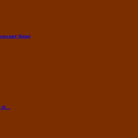
ополит Наум)
 (Д….