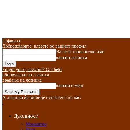
Најави се
Добредојдовте! влезете во вашиот профил
Вашето корисничко име
вашата лозинка
Forgot your password? Get help
обновување на лозинка
враќање на лозинка
вашата е-мејл
А лозинка ќе ви биде испратено до вас.
Духовност
Монаштво
Чуда