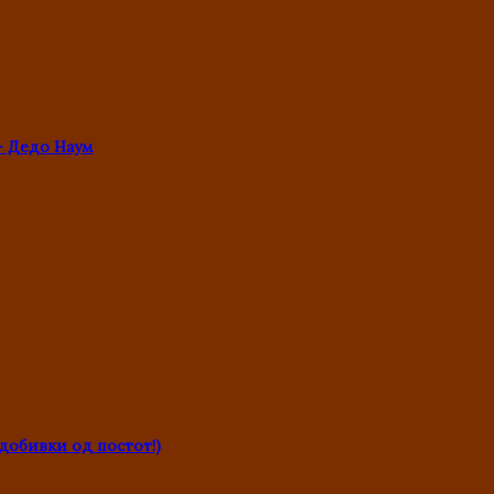
- Дедо Наум
обивки од постот!)