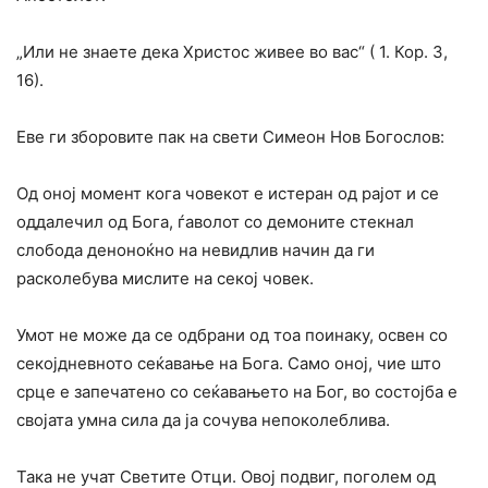
„Или не знаете дека Христос живее во вас“ ( 1. Кор. 3,
16).
Еве ги зборовите пак на свети Симеон Нов Богослов:
Од оној момент кога човекот е истеран од рајот и се
оддалечил од Бога, ѓаволот со демоните стекнал
слобода деноноќно на невидлив начин да ги
расколебува мислите на секој човек.
Умот не може да се одбрани од тоа поинаку, освен со
секојдневното сеќавање на Бога. Само оној, чие што
срце е запечатено со сеќавањето на Бог, во состојба е
својата умна сила да ја сочува непоколеблива.
Така не учат Светите Отци. Овој подвиг, поголем од