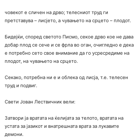
човекот е сличен на дрво; телесниот труд ги
претставува – лисјето, а чувањето на срцето – плодот.
Бидејќи, според светото Писмо, секое дрво кое не дава
добар плод се сече и се фрла во оган, очигледно е дека
е потребно сето свое внимание да го усресредиме на
плодот, на чувањето на срцето.
Секако, потребна ни е и облека од лисја, т.е. телесен
труд и подвиг.
Свети Јован Лествичник вели:
Затвори ја вратата на ќелијата за телото, вратата на
устата за јазикот и внатрешната врата за лукавите
демони.