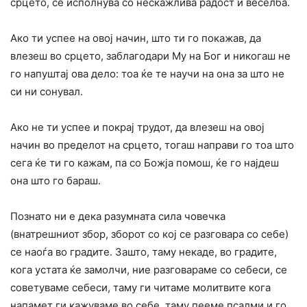
срцето, се исполнува со нескажлива радост и веселба.
Ако ти успее на овој начин, што ти го покажав, да
влезеш во срцето, заблагодари Му на Бог и никогаш не
го напуштај ова дело: тоа ќе те научи на она за што не
си ни сонувал.
Ако не ти успее и покрај трудот, да влезеш на овој
начин во пределот на срцето, тогаш направи го тоа што
сега ќе ти го кажам, па со Божја помош, ќе го најдеш
она што го бараш.
Познато ни е дека разумната сила човечка
(внатрешниот збор, зборот со кој се разговара со себе)
се наоѓа во градите. Зашто, таму некаде, во градите,
кога устата ќе замолчи, ние разговараме со себеси, се
советуваме себеси, таму ги читаме молитвите кога
напамет ги кажуваме во себе, таму пееме псалми и го