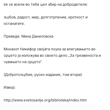
ќе се всели во тебе цел збир на добродетели:
љубов, радост, мир, долготрпение, кроткост и
останатите.
Преведе: Мина Даниловска
Монахот Никифор својата поука за влегувањето во
срцето ја изложува во своето дело „За трезвеноста и
чувањето на срцето“
(Добротољубие, руско издание, том втори)
Извор:
http://www.svetosavlje.org/biblioteka/index.htm