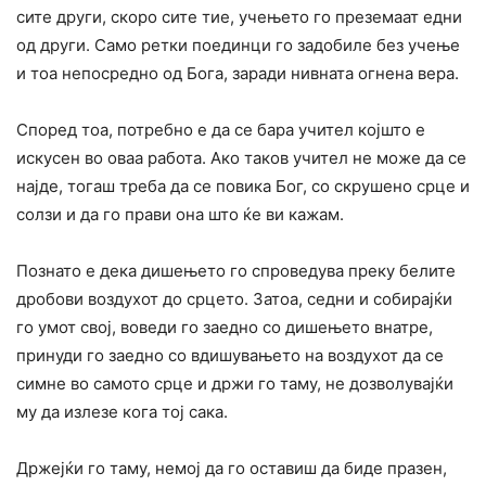
сите други, скоро сите тие, учењето го преземаат едни
од други. Само ретки поединци го задобиле без учење
и тоа непосредно од Бога, заради нивната огнена вера.
Според тоа, потребно е да се бара учител којшто е
искусен во оваа работа. Ако таков учител не може да се
најде, тогаш треба да се повика Бог, со скрушено срце и
солзи и да го прави она што ќе ви кажам.
Познато е дека дишењето го спроведува преку белите
дробови воздухот до срцето. Затоа, седни и собирајќи
го умот свој, воведи го заедно со дишењето внатре,
принуди го заедно со вдишувањето на воздухот да се
симне во самото срце и држи го таму, не дозволувајќи
му да излезе кога тој сака.
Држејќи го таму, немој да го оставиш да биде празен,