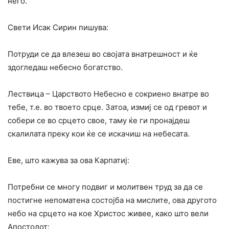
него.
Свети Исак Сирин пишува:
Потруди се да влезеш во својата внатрешност и ќе
здогледаш небесно богатство.
Лествица – Царството Небесно е сокриено внатре во
тебе, т.е. во твоето срце. Затоа, измиј се од гревот и
собери се во срцето свое, таму ќе ги пронајдеш
скалилата преку кои ќе се искачиш на небесата.
Еве, што кажува за ова Карпатиј:
Потребни се многу подвиг и молитвен труд за да се
постигне непоматена состојба на мислите, ова другото
небо на срцето на кое Христос живее, како што вели
Апостолот: