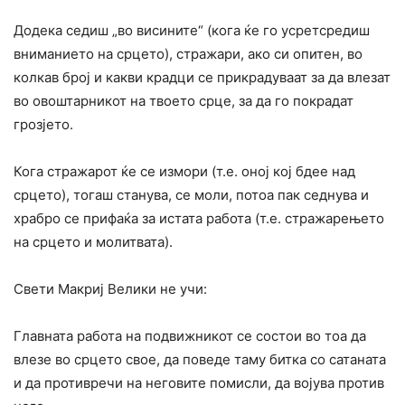
Додека седиш „во висините“ (кога ќе го усретсредиш
вниманието на срцето), стражари, ако си опитен, во
колкав број и какви крадци се прикрадуваат за да влезат
во овоштарникот на твоето срце, за да го покрадат
грозјето.
Кога стражарот ќе се измори (т.е. оној кој бдее над
срцето), тогаш станува, се моли, потоа пак седнува и
храбро се прифаќа за истата работа (т.е. стражарењето
на срцето и молитвата).
Свети Макриј Велики не учи:
Главната работа на подвижникот се состои во тоа да
влезе во срцето свое, да поведе таму битка со сатаната
и да противречи на неговите помисли, да војува против