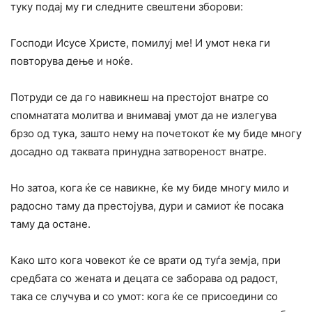
туку подај му ги следните свештени зборови:
Господи Исусе Христе, помилуј ме! И умот нека ги
повторува дење и ноќе.
Потруди се да го навикнеш на престојот внатре со
спомнатата молитва и внимавај умот да не излегува
брзо од тука, зашто нему на почетокот ќе му биде многу
досадно од таквата принудна затвореност внатре.
Но затоа, кога ќе се навикне, ќе му биде многу мило и
радосно таму да престојува, дури и самиот ќе посака
таму да остане.
Како што кога човекот ќе се врати од туѓа земја, при
средбата со жената и децата се заборава од радост,
така се случува и со умот: кога ќе се присоедини со