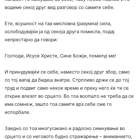
водиме секој друг вид разговор со самите себе.
Ете, всушност на таа мисловна (разумна) сила,
ослободувајќи ја од секоја друга помисла, подај
непрестајно да говори:
Господи, Исусе Христе, Сине Божји, помилуј ме!
И принудувајќи се себе, наместо секој друг збор, само
со тој вапај да бидеш внатре. Стрпливо држи се до тој
труд и подвиг само некое време и преку него ќе ти се
открие влезот во срцето. Во тоа воопшто не треба да се
има сомнеж, зашто тоа самите врз себе сме го
испорбале.
Заедно со тоа многусакано и радосно симнување во
срцето и со неговото будно стражарење – вниманието,