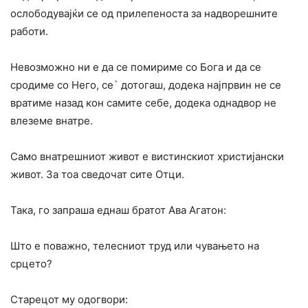
ослободувајќи се од прилепеноста за надворешните
работи.
Невозможно ни е да се помириме со Бога и да се
сродиме со Него, се` дотогаш, додека најпрвин не се
вратиме назад кон самите себе, додека однадвор не
влеземе внатре.
Само внатрешниот живот е вистинскиот христијански
живот. За тоа сведочат сите Отци.
Така, го запраша еднаш братот Ава Агатон:
Што е поважно, телесниот труд или чувањето на
срцето?
Старецот му одогвори: