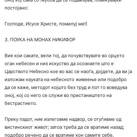
постојано:
Господе, Исусе Христе, помилуј ме!)
3. ПОУКА НА МОНАХ НИКИФОР
Вие кои сакате, вели тој, да почувствувате во срцето
оган небесен и низ искуство да осознаете што е
Царството Небесно кое во вас се наоѓа, дојдете, да ви ја
изложам науката на небесното живеење или подобро
да се каже, методот којшто без труд и пот го воведува
оној, кој со него се служи во пристаништето на
бестрастието.
Преку падот, ние излеговме надвор, се отуѓивме од
вистинскиот живот; затоа треба да се вратиме назад;
подобро речено да се вратиме кон самите себе,