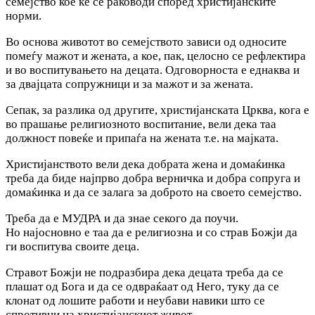
семејство кое ќе се раководи според христијанските
норми.
Во основа животот во семејството зависи од односите
помеѓу мажот и жената, а кое, пак, целосно се рефлектира
и во воспитувањето на децата. Одговорноста е еднаква и
за двајцата сопружници и за мажот и за жената.
Сепак, за разлика од другите, христијанската Црква, кога е
во прашање религиозното воспитание, вели дека таа
должност повеќе и припаѓа на жената т.е. на мајката.
Христијанството вели дека добрата жена и домаќинка
треба да биде најпрво добра верничка и добра сопруга и
домаќинка и да се залага за доброто на своето семејство.
Треба да е МУДРА и да знае секого да поучи.
Но најосновно е таа да е религиозна и со страв Божји да
ги воспитува своите деца.
Стравот Божји не подразбира дека децата треба да се
плашат од Бога и да се одвраќаат од Него, туку да се
клонат од лошите работи и неубави навики што се
спротивни на христијанскиот живот.