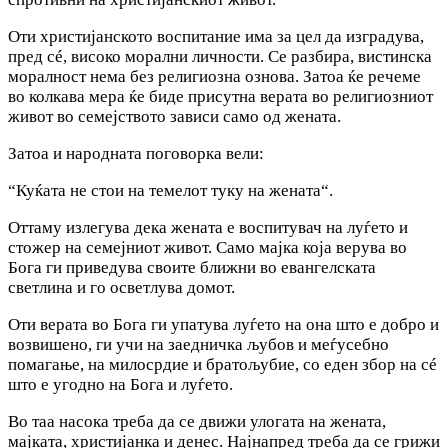
Оти христијанското воспитание има за цел да изградува,
пред сé, високо морални личности. Се разбира, вистинска
моралност нема без религиозна ознова. Затоа ќе речеме
во колкава мера ќе биде присутна верата во религиозниот
живот во семејството зависи само од жената.
Затоа и народната поговорка вели:
“Куќата не стои на темелот туку на жената“.
Оттаму излегува дека жената е воспитувач на луѓето и
стожер на семејниот живот. Само мајка која верува во
Бога ги приведува своите ближни во евангелската
светлина и го осветлува домот.
Оти верата во Бога ги упатува луѓето на она што е добро и
возвишено, ги учи на заедничка љубов и меѓусебно
помагање, на милосрдие и братољубие, со еден збор на сé
што е угодно на Бога и луѓето.
Во таа насока треба да се движи улогата на жената,
мајката, христијанка и денес. Најнапред треба да се грижи