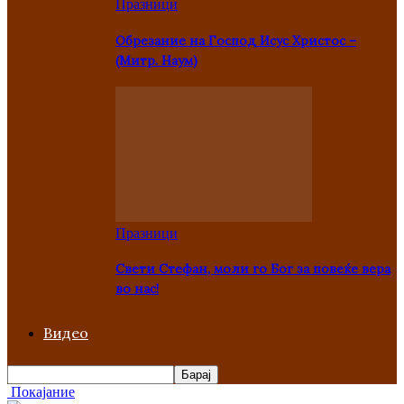
Празници
Oбрезание на Господ Исус Христос –
(Митр. Наум)
Празници
Свети Стефан, моли го Бог за повеќе вера
во нас!
Видео
Покајание