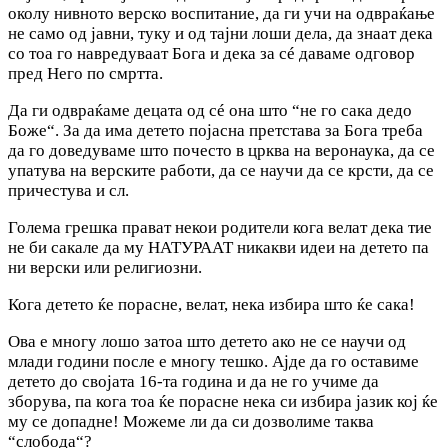
околу нивното верско воспитание, да ги учи на одвраќање
не само од јавни, туку и од тајни лоши дела, да знаат дека
со тоа го навредуваат Бога и дека за сé даваме одговор
пред Него по смртта.
Да ги одвраќаме децата од сé она што “не го сака дедо
Боже“. За да има детето појасна претстава за Бога треба
да го доведуваме што почесто в црква на веронаука, да се
упатува на верските работи, да се научи да се крсти, да се
причестува и сл.
Голема грешка прават некои родители кога велат дека тие
не би сакале да му НАТУРААТ никакви идеи на детето па
ни верски или религиозни.
Кога детето ќе порасне, велат, нека избира што ќе сака!
Ова е многу лошо затоа што детето ако не се научи од
млади години после е многу тешко. Ајде да го оставиме
детето до својата 16-та година и да не го учиме да
зборува, па кога тоа ќе порасне нека си избира јазик кој ќе
му се допадне! Можеме ли да си дозволиме таква
“слобода“?