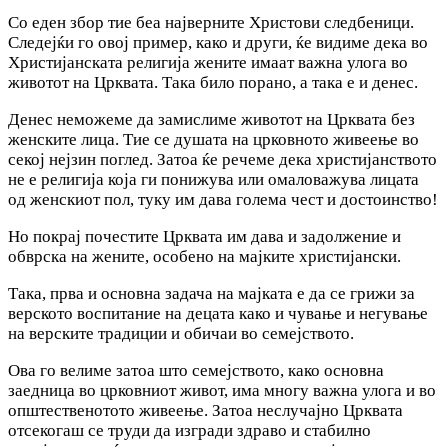
Со еден збор тие беа најверните Христови следбеници.
Следејќи го овој пример, како и други, ќе видиме дека во
Христијанската религија жените имаат важна улога во
животот на Црквата. Така било порано, а така е и денес.
Денес неможеме да замислиме животот на Црквата без
женските лица. Тие се душата на црковното живеење во
секој нејзин поглед. Затоа ќе речеме дека христијанството
не е религија која ги понижува или омаловажува лицата
од женскиот пол, туку им дава голема чест и достоинство!
Но покрај почестите Црквата им дава и задолжение и
обврска на жените, особено на мајките христијански.
Така, прва и основна задача на мајката е да се грижи за
верското воспитание на децата како и чување и негување
на верските традиции и обичаи во семејството.
Ова го велиме затоа што семејството, како основна
заедница во црковниот живот, има многу важна улога и во
општественотото живеење. Затоа неслучајно Црквата
отсекогаш се труди да изгради здраво и стабилно