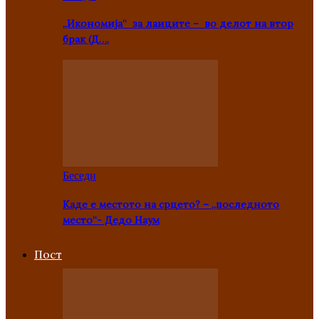
„Икономија“ за лаиците – во делот на втор
брак (Д….
Беседи
Каде е местото на срцето? – „последното
место“- Дедо Наум
Пост