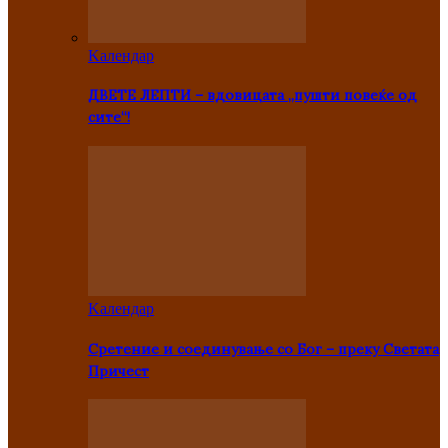
Kалендар
ДВЕТЕ ЛЕПТИ – вдовицата „пушти повеќе од
сите“!
Kалендар
Сретение и соединување со Бог – преку Светата
Причест