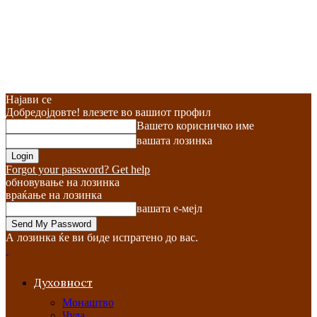
Најави се
Добредојдовте! влезете во вашиот профил
Вашето корисничко име
вашата лозинка
Forgot your password? Get help
обновување на лозинка
враќање на лозинка
вашата е-мејл
А лозинка ќе ви биде испратено до вас.
Духовност
Монаштво
Чуда