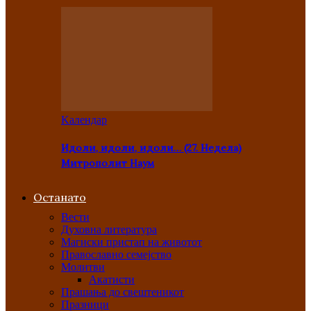
Kалендар
Идоли, идоли, идоли… (27. Недела)
Митрополит Наум
Останато
Вести
Духовна литература
Магиски пристап на животот
Православно семејство
Молитви
Акатисти
Прашања до свештеникот
Празници