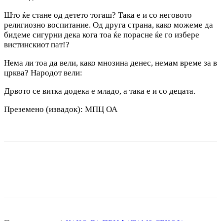
Што ќе стане од детето тогаш? Така е и со неговото
религиозно воспитание. Од друга страна, како можеме да
бидеме сигурни дека кога тоа ќе порасне ќе го избере
вистинскиот пат!?
Нема ли тоа да вели, како мнозина денес, немам време за в
црква? Народот вели:
Дрвото се витка додека е младо, а така е и со децата.
Преземено (извадок): МПЦ ОА