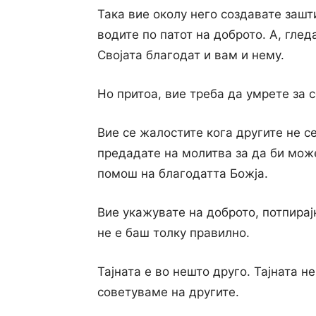
Така вие околу него создавате зашт
водите по патот на доброто. А, глед
Својата благодат и вам и нему.
Но притоа, вие треба да умрете за с
Вие се жалостите кога другите не се
предадате на молитва за да би може
помош на благодатта Божја.
Вие укажувате на доброто, потпирајќ
не е баш толку правилно.
Тајната е во нешто друго. Тајната не
советуваме на другите.