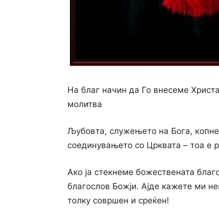
На благ начин да Го внесеме Христа 
молитва
Љубовта, служењето на Бога, копне
соединувањето со Црквата – тоа е ра
Ако ја стекнеме божествената благод
благослов Божји. Ајде кажете ми нек
толку совршен и среќен!