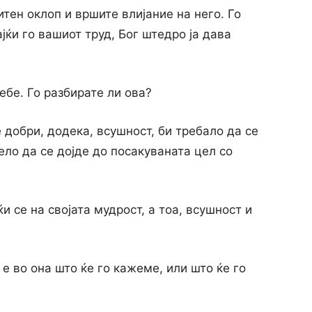
итен оклоп и вршите влијание на него. Го
ајќи го вашиот труд, Бог штедро ја дава
ебе. Го разбирате ли ова?
 добри, додека, всушност, би требало да се
ло да се дојде до посакуваната цел со
и се на својата мудрост, а тоа, всушност и
 е во она што ќе го кажеме, или што ќе го