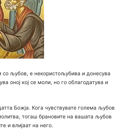
и со љубов, е некористољубива и донесува
ва оној кој се моли, но го облагодатува и
датта Божја. Кога чувствувате голема љубов
 молитва, тогаш брановите на вашата љубов
те и влијаат на него.