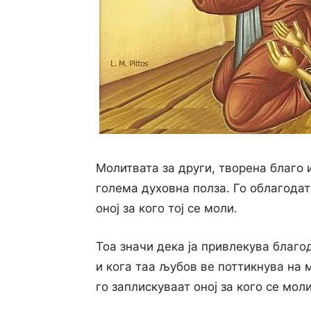
Молитвата за други, творена благо 
голема духовна полза. Го облагодату
оној за кого тој се моли.
Тоа значи дека ја привлекува благо
и кога таа љубов ве поттикнува на
го заплискуваат оној за кого се моли