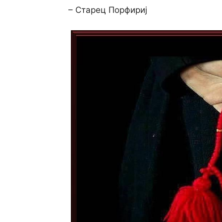
– Старец Порфириј