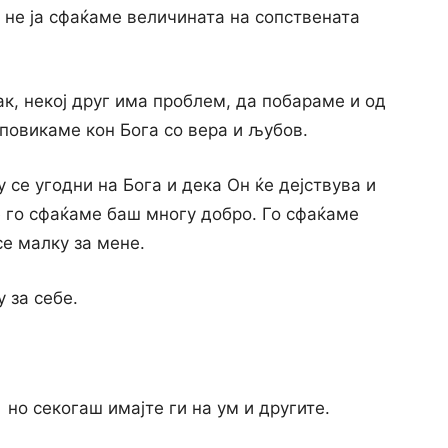
 не ја сфаќаме величината на сопствената
к, некој друг има проблем, да побараме и од
 повикаме кон Бога со вера и љубов.
 се угодни на Бога и дека Он ќе дејствува и
е го сфаќаме баш многу добро. Го сфаќаме
е малку за мене.
 за себе.
 но секогаш имајте ги на ум и другите.