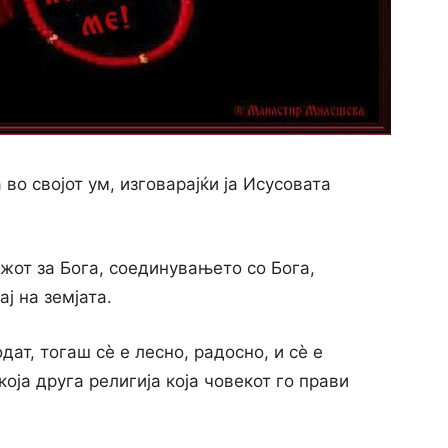
во својот ум, изговарајќи ја Исусовата
жот за Бога, соединувањето со Бога,
ј на земјата.
ат, тогаш сѐ е лесно, радосно, и сѐ е
оја друга религија која човекот го прави