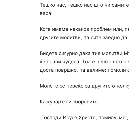
Тешко нас, тешко нас што ни самите
вера!
Кога имаме некаков проблем или, па
другите молитви, па сите заедно да
Бидете сигурно дека тие молитви Му
ќе прави чудеса. Тоа е нешто што н
доста површно, па велиме: помоли с
Молете се повеќе за другите отколку
Кажувајте ги зборовите:
„Господи Исусе Христе, помилуј ме“,