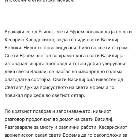
Враќајќи се од Египет свети Ефрем посакал да ја посети
Кесарија Кападокиска, за да го види свети Василиј
Велики. Нивното прво видување било во светиот храм.
Свети Ефрем влегол во храмот кога свети Василиј ја
изговарал својата проповед и тогаш добил уверување
дека свети Василиј се наоѓал во извонредно голема
благодатна состојба. Свети Василиј бил известен од
Светиот Дух за присуството на свети Ефрем и го
повикал при себе во светиот олтар.
По краткиот поздрав и запознавањето, нивниот
разговор продолжил во домот на свети Василиј.
Разговарале за многу и различни работи. Кесарискиот
архиепископ сакал свети Ефрема да го ракоположи за