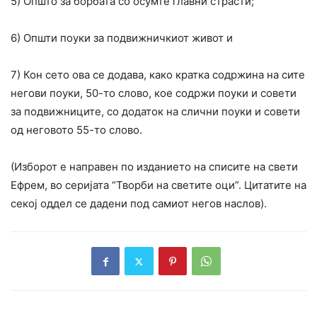
5) Општо за борбата со осумте главни страсти;
6) Општи поуки за подвижничкиот живот и
7) Кон сето ова се додава, како кратка содржина на сите
негови поуки, 50-то слово, кое содржи поуки и совети
за подвижниците, со додаток на слични поуки и совети
од неговото 55-то слово.
(Изборот е направен по изданието на списите на свети
Ефрем, во серијата “Творби на светите оци”. Цитатите на
секој оддел се дадени под самиот негов наслов).