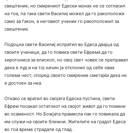
свештеник, но смирениот Едески монах не се согласил
на тоа, па така свети Василиј можел да го ракоположи
само за ѓакон, а неговиот ученик го ракоположил за
свештеник.
Подоцна свети Василиј испратил во Едеса двајца од
своите ученици, да го повика свети Ефрема да го
хиротониса за епископ, но овој свет човек се преправал
дека е луд и на тој начин ја отклонил од себе оваа
голема чест, според своето смирение сметајќи дека не
е достоен за неа.
Откако се вратил во својата Едеска пустина, свети
Ефрем посакал остатокот на својот живот да го помине
во осаменост. Но Божјата прамисла пак го повикала да
им служи на своите ближни. Жителите на градот Едеса
во тоа време страдале од глад.