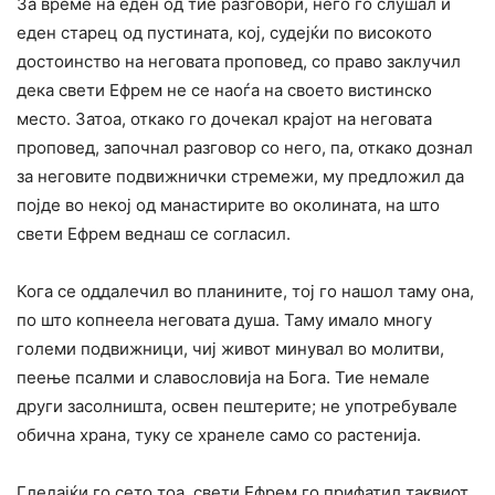
За време на еден од тие разговори, него го слушал и
еден старец од пустината, кој, судејќи по високото
достоинство на неговата проповед, со право заклучил
дека свети Ефрем не се наоѓа на своето вистинско
место. Затоа, откако го дочекал крајот на неговата
проповед, започнал разговор со него, па, откако дознал
за неговите подвижнички стремежи, му предложил да
појде во некој од манастирите во околината, на што
свети Ефрем веднаш се согласил.
Кога се оддалечил во планините, тој го нашол таму она,
по што копнеела неговата душа. Таму имало многу
големи подвижници, чиј живот минувал во молитви,
пеење псалми и славословија на Бога. Тие немале
други засолништа, освен пештерите; не употребувале
обична храна, туку се хранеле само со растенија.
Гледајќи го сето тоа, свети Ефрем го прифатил таквиот