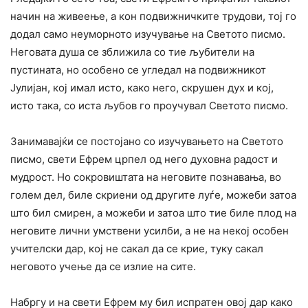
начин на живеење, а кон подвижничките трудови, тој го
додал само неуморното изучување на Светото писмо.
Неговата душа се зближила со тие љубители на
пустината, но особено се угледал на подвижникот
Јулијан, кој имал исто, како него, скрушен дух и кој,
исто така, со иста љубов го проучувал Светото писмо.
Занимавајќи се постојано со изучувањето на Светото
писмо, свети Ефрем црпел од него духовна радост и
мудрост. Но сокровиштата на неговите познавања, во
голем дел, биле скриени од другите луѓе, можеби затоа
што бил смирен, а можеби и затоа што тие биле плод на
неговите лични умствени усилби, а не на некој особен
учителски дар, кој не сакал да се крие, туку сакал
неговото учење да се излие на сите.
Набргу и на свети Ефрем му бил испратен овој дар како