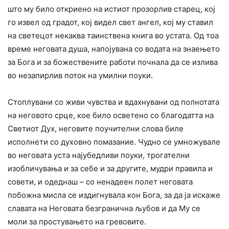
што му било откриено на истиот прозорлив старец, кој
го извел од градот, кој видел свет ангел, кој му ставил
на светецот некаква таинствена книга во устата. Од тоа
време неговата душа, напојувана со водата на знаењето
за Бога и за божествените работи почнала да се излива
во незапирлив поток на умилни поуки.
Стоплувани со живи чувства и вдахнувани од полнотата
на неговото срце, кое било осветено со благодатта на
Светиот Дух, неговите поучителни слова биле
исполнети со духовно помазание. Чудно се умножувале
во неговата уста најубедливи поуки, трогателни
изобличувања и за себе и за другите, мудри правила и
совети, и одеднаш – со ненадеен полет неговата
побожна мисла се издигнувала кон Бога, за да ја искаже
славата на Неговата безгранична љубов и да Му се
моли за простувањето на гревовите.