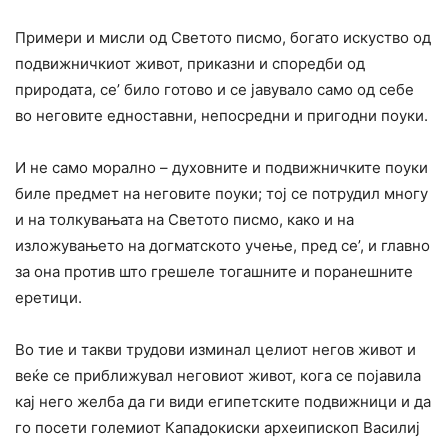
Примери и мисли од Светото писмо, богато искуство од
подвижничкиот живот, приказни и споредби од
природата, се’ било готово и се јавувало само од себе
во неговите едноставни, непосредни и пригодни поуки.
И не само морално – духовните и подвижничките поуки
биле предмет на неговите поуки; тој се потрудил многу
и на толкувањата на Светото писмо, како и на
изложувањето на догматското учење, пред се’, и главно
за она против што грешеле тогашните и поранешните
еретици.
Во тие и такви трудови изминал целиот негов живот и
веќе се приближувал неговиот живот, кога се појавила
кај него желба да ги види египетските подвижници и да
го посети големиот Кападокиски археипископ Василиј