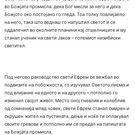
во Божјата промисла: дека Бог мисли за него и дека
Божјото око постојано го гледа. Тоа толку повлијаело
на него, така што веднаш го напуштил светот и се
оддалечил во околните планини кај отшелниците и му
станал ученик на свети Јаков – големиот низибиски
светител.
Под негово раководство свети Ефрем се вежбал во
подвизите на побожноста, го изучувал Светото писмо и
под влијание на едното и на другото – потполно го
изменил својот живот. Место оној гневлив и колеблив
од сомненија млад човек, свети Ефрем станал смирен и
скрушен жител на пустината, дење и ноќе ги оплакувал
своите гревови и потполно им се предал на патиштата
на Божјата промисла.