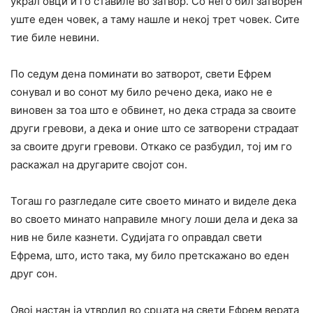
украл овци и го ставиле во затвор. Со него бил затворен
уште еден човек, а таму нашле и некој трет човек. Сите
тие биле невини.
По седум дена поминати во затворот, свети Ефрем
сонувал и во сонот му било речено дека, иако не е
виновен за тоа што е обвинет, но дека страда за своите
други гревови, а дека и оние што се затворени страдаат
за своите други гревови. Откако се разбудил, тој им го
раскажал на другарите својот сон.
Тогаш го разгледале сите своето минато и виделе дека
во своето минато направиле многу лоши дела и дека за
нив не биле казнети. Судијата го оправдал свети
Ефрема, што, исто така, му било претскажано во еден
друг сон.
Овој настан ја утврдил во срцата на свети Ефрем верата