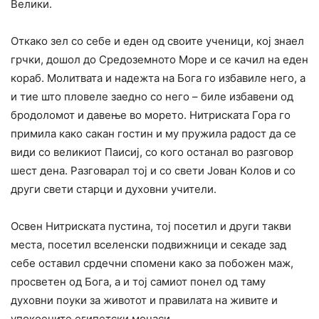
Велики.
Откако зел со себе и еден од своите ученици, кој знаел
грчки, дошол до Средоземното Море и се качил на еден
кораб. Молитвата и надежта на Бога го избавиле него, а
и тие што пловеле заедно со него – биле избавени од
бродоломот и давење во морето. Нитриската Гора го
примила како сакан гостин и му пружила радост да се
види со великиот Паисиј, со кого останал во разговор
шест дена. Разговарал тој и со свети Јован Колов и со
други свети старци и духовни учители.
Освен Нитриската пустина, тој посетил и други такви
места, посетил вселенски подвижници и секаде зад
себе оставил срдечни спомени како за побожен маж,
просветен од Бога, а и тој самиот понел од таму
духовни поуки за животот и правилата на живите и
упокоените египетски монаси.