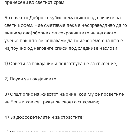
пренесени во светиот храм.
Бо грчкото Добротољубие нема ништо од списите на
свети Ефрем. Ние сметавме дека е несправедливо да го
лишиме овој зборник од сокровиштето на неговото
учење при што се решаваме да го избереме она што е
најпоучно од неговите списи под следниве наслови:
1) Совети за покајание и подготвување за спасение;
2) Поуки за покајанието;
3) Општ опис на животот на оние, кои Му се посветиле
на Бога и кои се трудат за своето спасение;
4) За добродетелите и за страстите;