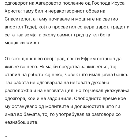
одговорот на Авгаровото послание од Господа Исуса
Христа; таму бил и неракотворниот образ на
Спасителот, а таму почивале и моштите на светиот
апостол Тадеј, кој го просветил со вера царот, градот и
сета таа земја, а околу самиот град цутел богат
монашки живот.
Откако дошол во овој град, свети Ефрем останал да
живее во него. Немајќи средства за живеење, тој
стапил на работа кај некој човек што имал јавна банка.
Таа работа не одговарала на неговата духовна
расположба и на неговата цел, но тој чекал укажувања
одозгора, кои и не задоцниле. Слободното време кое
му останувало од молитвите и должностите што ги
имал во бањата, тој го употребувал за разговори со
незнабошците.