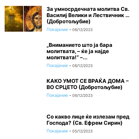
За умносрдечната молитва Св.
Василиј Велики и Лествичник …
(Добротољубие)
Покајание
-
06/12/2023
„Вниманието што jа бара
молитвата, – ќе jа најде
молитвата!“ –...
Покајание
-
06/12/2023
КАКО УМОТ СЕ ВРАЌА ДОМА –
ВО СРЦЕТО (Добротољубие)
Покајание
-
06/12/2023
Со какво лице ќе излезам пред
Господа? (Св. Ефрем Сирин)
Покајание
-
05/12/2023