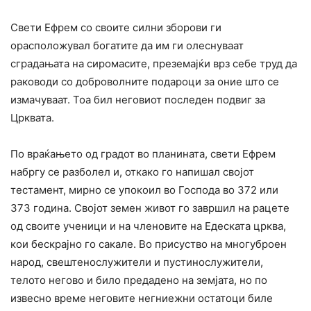
Свети Ефрем со своите силни зборови ги
орасположувал богатите да им ги олеснуваат
сградањата на сиромасите, преземајќи врз себе труд да
раководи со доброволните подароци за оние што се
измачуваат. Тоа бил неговиот последен подвиг за
Црквата.
По враќањето од градот во планината, свети Ефрем
набргу се разболел и, откако го напишал својот
тестамент, мирно се упокоил во Господа во 372 или
373 година. Својот земен живот го завршил на рацете
од своите ученици и на членовите на Едеската црква,
кои бескрајно го сакале. Во присуство на многуброен
народ, свештенослужители и пустинослужители,
телото негово и било предадено на земјата, но по
извесно време неговите негниежни остатоци биле