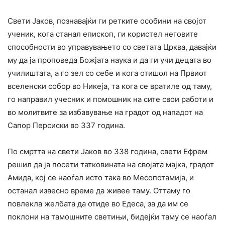
Свети Јаков, познавајќи ги ретките особини на својот
ученик, кога станал епископ, ги користел неговите
способности во управувањето со светата Црква, давајќи
му да ја проповеда Божјата наука и да ги учи децата во
училиштата, а го зел со себе и кога отишол на Првиот
вселенски собор во Никеја, та кога се вратиле од таму,
го направил учесник и помошник на сите свои работи и
во молитвите за избавување на градот од нападот на
Сапор Персиски во 337 година.
По смртта на свети Јаков во 338 година, свети Ефрем
решил да ја посети татковината на својата мајка, градот
Амида, кој се наоѓал исто така во Месопотамија, и
останал извесно време да живее таму. Оттаму го
повлекла желбата да отиде во Едеса, за да им се
поклони на тамошните светињи, бидејќи таму се наоѓал