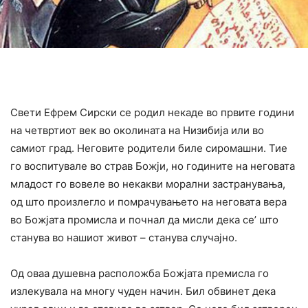
Свети Ефрем Сирски се родил некаде во првите години
на четвртиот век во околината на Низибија или во
самиот град. Неговите родители биле сиромашни. Тие
го воспитувале во страв Божји, но годините на неговата
младост го вовеле во некакви морални застранувања,
од што произлегло и помрачувањето на неговата вера
во Божјата промисла и почнал да мисли дека се’ што
станува во нашиот живот – станува случајно.
Од оваа душевна расположба Божјата премисла го
излекувала на многу чуден начин. Бил обвинет дека