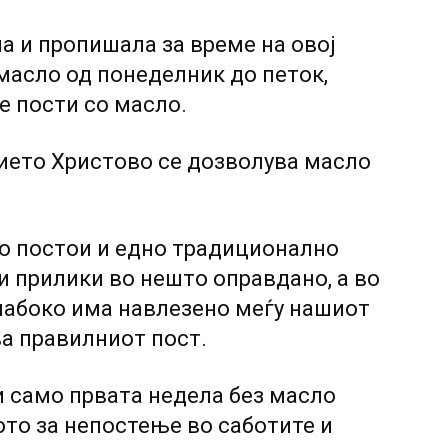
а и пропишала за време на овој
 масло од понеделник до петок,
е пости со масло.
ието Христово се дозволува масло
но постои и едно традиционално
 и прилики во нешто оправдано, а во
лабоко има навлезено меѓу нашиот
ва правилниот пост.
и само првата недела без масло
ото за непостење во саботите и