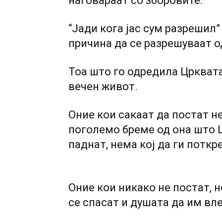
наговараат со зборовите:
“Јади кога јас сум разрешил”
причина да се разрешуваат о
Тоа што го одредила Црквата
вечен живот.
Оние кои сакаат да постат н
поголемо бреме од она што Ц
паднат, нема кој да ги поткр
Оние кои никако не постат, н
се спасат и душата да им вл