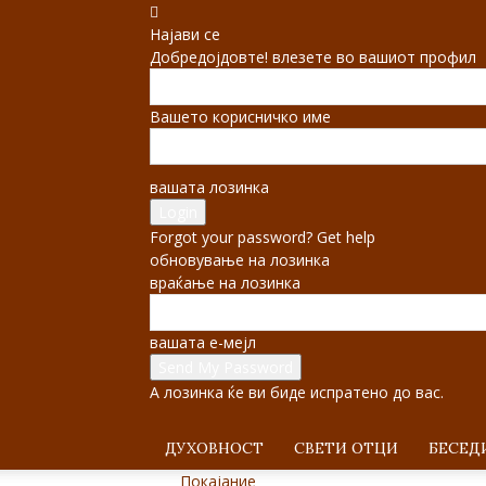
Најави се
Добредојдовте! влезете во вашиот профил
Вашето корисничко име
вашата лозинка
Forgot your password? Get help
обновување на лозинка
враќање на лозинка
вашата е-мејл
А лозинка ќе ви биде испратено до вас.
ДУХОВНОСТ
СВЕТИ ОТЦИ
БЕСЕД
Покајание