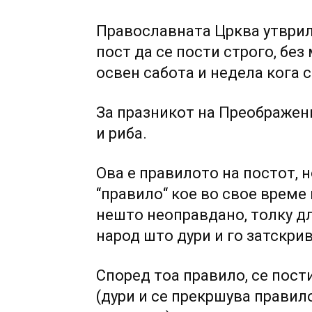
Православната Црква утврил
пост да се пости строго, без
освен сабота и недела кога с
За празникот на Преображен
и риба.
Ова е правилото на постот, 
“правило“ кое во свое време
нешто неоправдано, толку д
народ што дури и го затскри
Според тоа правило, се пост
(дури и се прекршува правил