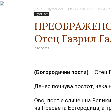
Дома
Духовност
ПРЕОБРАЖЕНСКИ ПОСТИ (Бого
Духовност
ПРЕОБРАЖЕНСК
Отец Гаврил Га
22/06/2023
(Богородични пости)
– Отец 
Денес почнува постот, нека н
Овој пост е сличен на Велик
на Пресвета Богородица, a т