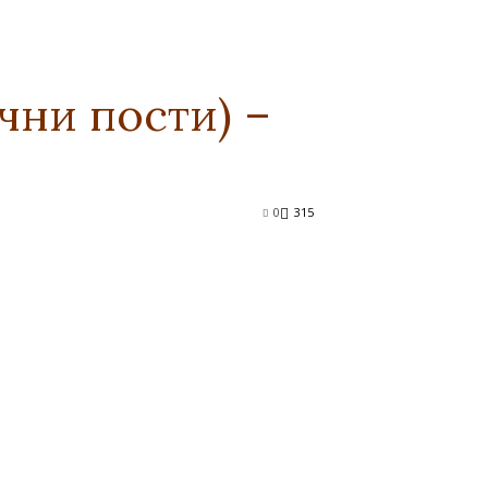
ни пости) –
0
315