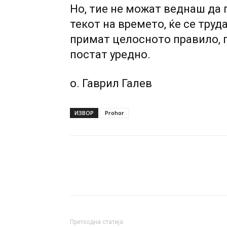
Но, тие не можат веднаш да г
текот на времето, ќе се труд
примат целосното правило, п
постат уредно.
о. Гаврил Галев
ИЗВОР
Prohor
Претходна статија