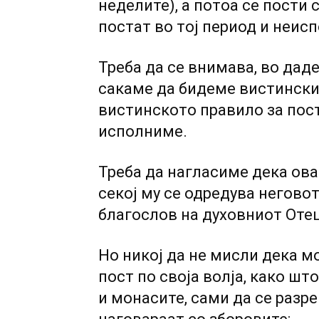
неделите), а потоа се пости 
постат во тој период и неис
Треба да се внимава, во даде
сакаме да бидеме вистински 
вистинското правило за пост
исполниме.
Треба да нагласиме дека ова 
секој му се одредува негово
благослов на духовниот Отец
Но никој да не мисли дека м
пост по своја волја, како шт
и монасите, сами да се разре