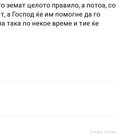
о земат целото правило, а потоа, со
ат, а Господ ќе им помогне да го
а така по некое време и тие ќе
Следна статија