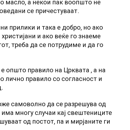
со масло, а некои пак воопшто не
поведани се причестуваат.
ни прилики и така е добро, но ако
христијани и ако веќе го знаеме
от, треба да се потрудиме и да го
е општо правило на Црквата , а на
то лично правило со согласност и
.
оже самоволно да се разрешува од
о има многу случаи кај свештениците
шуваат од постот, па и мирјаните ги