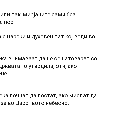
 или пак, мирјаните сами без
д пост.
 е царски и духовен пат кој води во
ека внимаваат да не се натоварат со
рквата го утврдила, оти, ако
ене.
ека почнат да постат, ако мислат да
езе во Царството небесно.