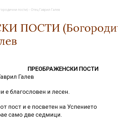
родични пости) – Отец Гаврил Галев
И ПОСТИ (Богородич
лев
ПРЕОБРАЖЕНСКИ ПОСТИ
Гаврил Галев
и е благословен и лесен.
иот пост и е посветен на Успението
рае само две седмици.