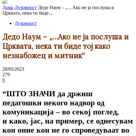
Дома
Духовност
Дедо Наум – „…Ако не ја послуша и
Црквата, нека ти биде...
Духовност
Дедо Наум – „…Ако не ја послуша и
Црквата, нека ти биде тој како
незнабожец и митник“
28/05/2023
279
0
“ШТО ЗНАЧИ да држиш
педагошки некого надвор од
комуникација – во секој поглед,
и како, јас, на пример, се однесувам
кон оние кои не го спроведуваат во