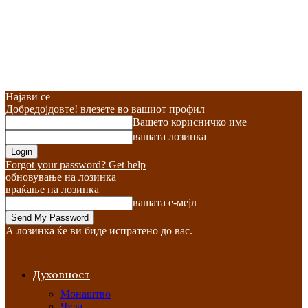
Најави се
Добредојдовте! влезете во вашиот профил
Вашето корисничко име
вашата лозинка
Forgot your password? Get help
обновување на лозинка
враќање на лозинка
вашата е-мејл
А лозинка ќе ви биде испратено до вас.
Духовност
Монаштво
Чуда