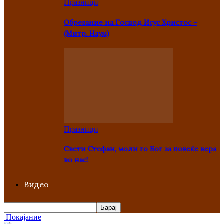
Празници
Oбрезание на Господ Исус Христос –
(Митр. Наум)
Празници
Свети Стефан, моли го Бог за повеќе вера
во нас!
Видео
Покајание