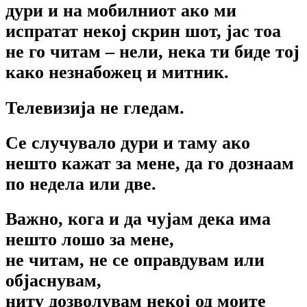
дури и на мобилниот ако ми
испратат некој скрин шот, јас тоа
не го читам – нели, нека ти биде тој
како незнабожец и митник.
Телевизија не гледам.
Се случувало дури и таму ако
нешто кажат за мене, да го дознаам
по недела или две.
Важно, кога и да чујам дека има
нешто лошо за мене,
не читам, не се оправдувам или
објаснувам,
ниту дозволувам некој од моите