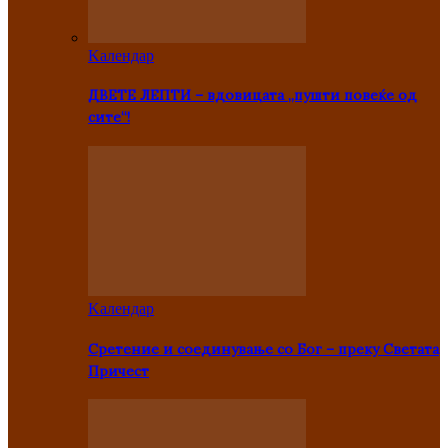
Kалендар
ДВЕТЕ ЛЕПТИ – вдовицата „пушти повеќе од
сите“!
Kалендар
Сретение и соединување со Бог – преку Светата
Причест