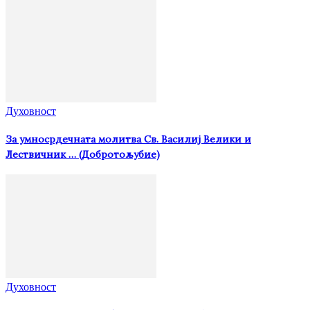
Духовност
За умносрдечната молитва Св. Василиј Велики и
Лествичник … (Добротољубие)
Духовност