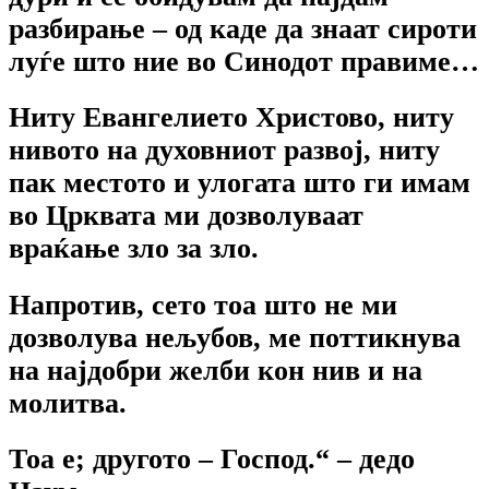
разбирање – од каде да знаат сироти
луѓе што ние во Синодот правиме…
Ниту Евангелието Христово, ниту
нивото на духовниот развој, ниту
пак местото и улогата што ги имам
во Црквата ми дозволуваат
враќање зло за зло.
Напротив, сето тоа што не ми
дозволува нељубов, ме поттикнува
на најдобри желби кон нив и на
молитва.
Тоа е; другото – Господ.“ – дедо