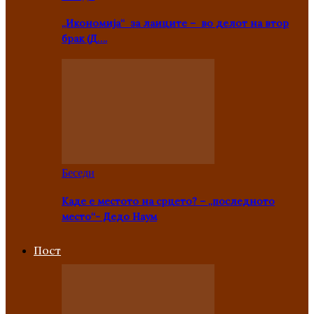
„Икономија“ за лаиците – во делот на втор
брак (Д….
Беседи
Каде е местото на срцето? – „последното
место“- Дедо Наум
Пост