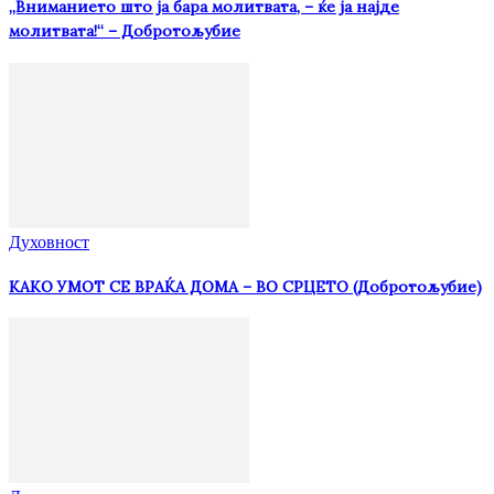
„Вниманието што jа бара молитвата, – ќе jа најде
молитвата!“ – Добротољубие
Духовност
КАКО УМОТ СЕ ВРАЌА ДОМА – ВО СРЦЕТО (Добротољубие)