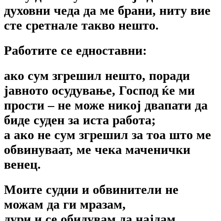
духовни чеда да ме брани, ниту вие
сте сретнале такво нешто.
Работите се едноставни:
ако сум згрешил нешто, поради
јавното осудување, Господ ќе ми
прости – не може никој двапати да
биде суден за иста работа;
а ако не сум згрешил за тоа што ме
обвинуваат, ме чека маченички
венец.
Моите судии и обвинители не
можам да ги мразам,
дури и се обидувам да најдам