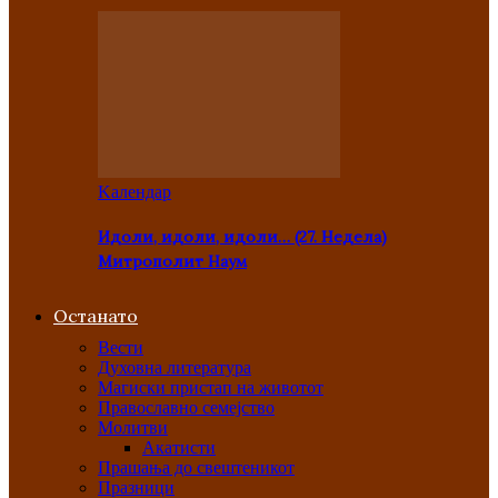
Kалендар
Идоли, идоли, идоли… (27. Недела)
Митрополит Наум
Останато
Вести
Духовна литература
Магиски пристап на животот
Православно семејство
Молитви
Акатисти
Прашања до свештеникот
Празници