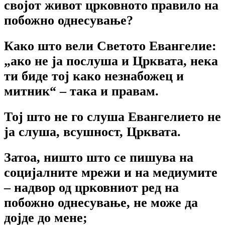
својот живот црковното правило на
побожно однесување?
Како што вели Светото Евангелие:
„ако не ја послуша и Црквата, нека
ти биде тој како незнабожец и
митник“
– така и правам.
Тој што не го слуша Евангелието не
ја слуша, всушност, Црквата.
Затоа, ништо што се пишува на
социјалните мрежи и на медиумите
– надвор од црковниот ред на
побожно однесување, не може да
дојде до мене;