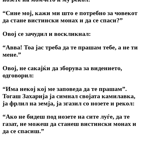
“Сине мој, кажи ми што е потребно за човекот
да стане вистински монах и да се спаси?”
Овој се зачудил и воскликнал:
“Авва! Тоа јас треба да те прашам тебе, а не ти
мене.”
Овој, не сакајќи да зборува за видението,
одговорил:
“Има некој кој ме заповеда да те прашам”.
Тогаш Захарија ја симнал својата камилавка,
ја фрлил на земја, ја згазил co нозете и рекол:
“Ако не бидеш под нозете на сите луѓе, да те
газат, не можеш да станеш вистински монах и
да се спасиш.”