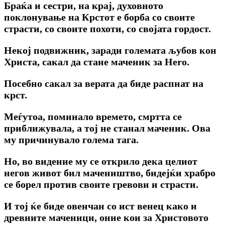
Браќа и сестри, на крај, духовното
поклонување на Крстот е борба co своите
страсти, co своите похоти, co својата гордост.
Некој подвижник, заради големата љубов кон
Христа, сакал да стане маченик за Hero.
Посебно сакал за верата да биде распнат на
крст.
Меѓутоа, поминало времето, смртта се
приближувала, a тој не станал маченик. Ова
му причинувало голема тага.
Ho, во видение му се открило дека целиот
негов живот бил мачеништво, бидејќи храбро
се борел против своите гревови и страсти.
И тој ќе биде овенчан co ист венец како и
древните маченици, оние кои за Христовото