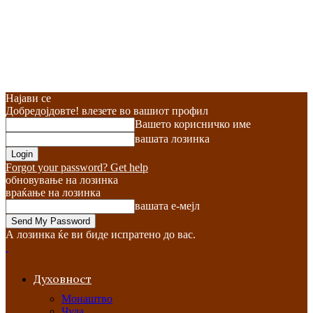
Најави се
Добредојдовте! влезете во вашиот профил
Вашето корисничко име
вашата лозинка
Forgot your password? Get help
обновување на лозинка
враќање на лозинка
вашата е-мејл
А лозинка ќе ви биде испратено до вас.
Духовност
Монаштво
Чуда