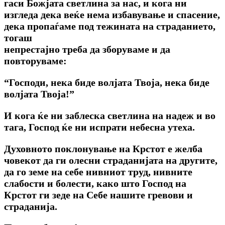
гаси Божјата светлина за нас, и кога ни
изгледа дека веќе нема избавување и спасение,
дека пропаѓаме под тежината на страданието,
тогаш
непрестајно треба да зборуваме и да
повторуваме:
“Господи, нека биде волјата Твоја, нека биде
волјата Твоја!”
И кога ќе ни заблеска светлина на надеж и во
тага, Господ ќе ни испрати небесна утеха.
Духовното поклонување на Крстот е желба
човекот да ги олесни страданијата на другите,
да го земе на себе нивниот труд, нивните
слабости и болести, како што Господ на
Крстот ги зеде на Себе нашите гревови и
страданија.