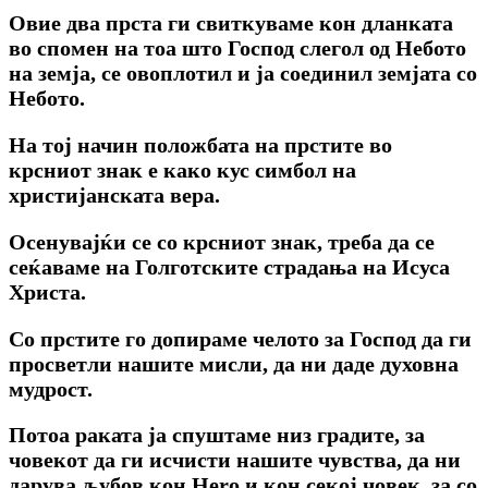
Овие два прста ги свиткуваме кон дланката
во спомен на тоа што Господ слегол од Небото
на земја, се овоплотил и ја соединил земјата co
Небото.
На тој начин положбата на прстите во
крсниот знак е како кус симбол на
христијанската вера.
Осенувајќи се co крсниот знак, треба да се
сеќаваме на Голготските страдања на Исуса
Христа.
Co прстите го допираме челото за Господ да ги
просветли нашите мисли, да ни даде духовна
мудрост.
Потоа раката ја спуштаме низ градите, за
човекот да ги исчисти нашите чувства, да ни
дарува љубов кон Hero и кон секој човек, за co