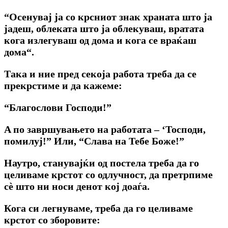
“Осенувај ја co крсниот знак храната што ја
јадеш, облеката што ја облекуваш, вратата
кога излегуваш од дома и кога се враќаш
дома
“.
Така и ние пред секоја работа треба да се
прекрстиме и да кажеме:
“Благослови Господи!”
A по завршувањето на работата – ‘Тосподи,
помилуј!” Или, “Слава на Тебе Боже!”
Наутро, станувајќи од постела треба да го
целиваме крстот co одлучност, да претрпиме
сѐ што ни носи денот кој доаѓа.
Кога си легнуваме, треба да го целиваме
крстот co зборовите: