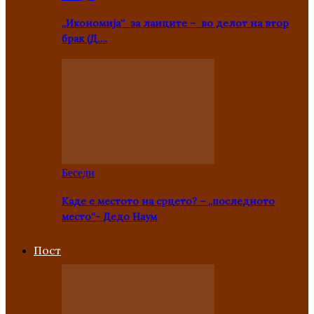
„Икономија“ за лаиците – во делот на втор
брак (Д….
Беседи
Каде е местото на срцето? – „последното
место“- Дедо Наум
Пост