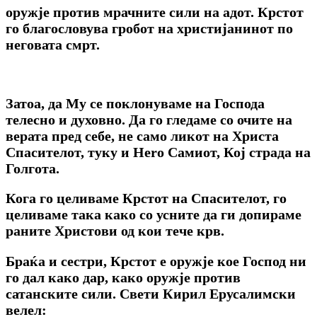
оружје против мрачните сили на адот. Крстот
го благословува гробот на христијанинот по
неговата смрт.
Затоа, да My ce поклонуваме на Господа
телесно и духовно. Да го гледаме co очите на
верата пред себе, не само ликот на Христа
Спасителот, туку и Hero Самиот, Кој страда на
Голгота.
Кога го целиваме Крстот на Спасителот, го
целиваме така како co усните да ги допираме
раните Христови од кои тече крв.
Браќа и сестри, Крстот е оружје кое Господ ни
го дал како дар, како оружје против
сатанските сили. Свети Кирил Ерусалимски
велел: