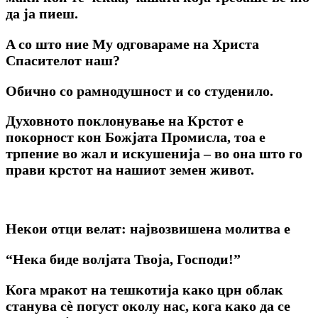
да ја пиеш.
A co што ние My одговараме на Христа
Спасителот наш?
Обично co рамнодушност и co студенило.
Духовното поклонување на Крстот е
покорност кон Божјата Промисла, тоа е
трпение во жал и искушенија – во она што го
прави крстот на нашиот земен живот.
Некои отци велат: највозвишена молитва е
“Нека биде волјата Твоја, Господи!”
Кога мракот на тешкотија како црн облак
станува сѐ погуст околу нас, кога како да се