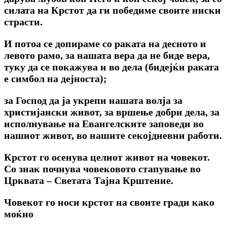
силата на Крстот да ги победиме своите ниски
страсти.
И потоа се допираме co раката на десното и
левото рамо, за нашата вера да не биде вера,
туку да се покажува и во дела (бидејќи раката
е симбол на дејноста);
за Господ да ја укрепи нашата волја за
христијански живот, за вршење добри дела, за
исполнување на Евангелските заповеди во
нашиот живот, во нашите секојдневни работи.
Крстот го осенува целиот живот на човекот.
Co знак почнува човековото стапување во
Црквата – Светата Tајна Крштение.
Човекот го носи крстот на своите гради како
моќно