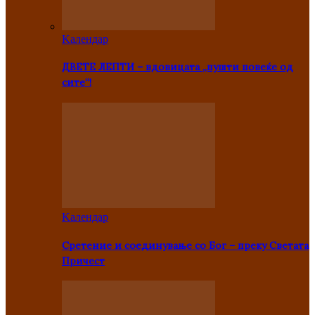
Kалендар
ДВЕТЕ ЛЕПТИ – вдовицата „пушти повеќе од
сите“!
Kалендар
Сретение и соединување со Бог – преку Светата
Причест