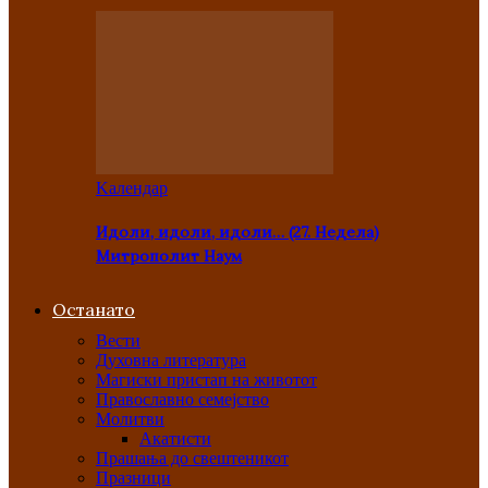
Kалендар
Идоли, идоли, идоли… (27. Недела)
Митрополит Наум
Останато
Вести
Духовна литература
Магиски пристап на животот
Православно семејство
Молитви
Акатисти
Прашања до свештеникот
Празници