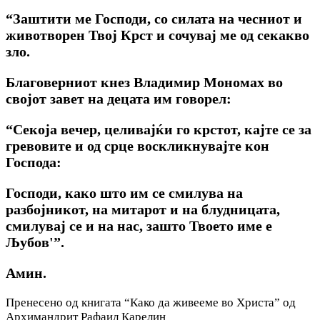
“Заштити ме Господи, co силата на чесниот и
животворен Твој Крст и сочувај ме од секакво
зло.
Благоверниот кнез Владимир Мономах во
својот завет на децата им говорел:
“Секоја вечер, целивајќи го крстот, кајте се за
гревовите и од срце воскликнувајте кон
Господа:
Господи, како што им се смилува на
разбојникот, на митарот и на блудницата,
смилувај се и на нас, зашто Твоето име е
Љубов'”
.
Амин.
Пренесено од книгата “Како да живееме во Христа” од
Архимандрит Рафаил Карелин