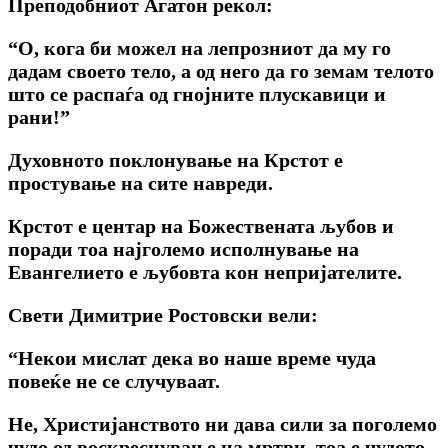
Преподобниот Агатон рекол:
“О, кога би можел на лепрозниот да му го
дадам своето тело, а од него да го земам телото
што се распаѓа од гнојните плускавици и
рани!”
Духовното поклонување на Крстот е
простување на сите навреди.
Крстот е центар на Божествената љубов и
поради тоа најголемо исполнување на
Евангелието е љубовта кон непријателите.
Свети Димитрие Ростовски вели:
“Некои мислат дека во наше време чуда
повеќе не се случуваат.
He, Христијанството ни дава сили за поголемо
чудо од воскреснување на мртви, тоа е чудото –