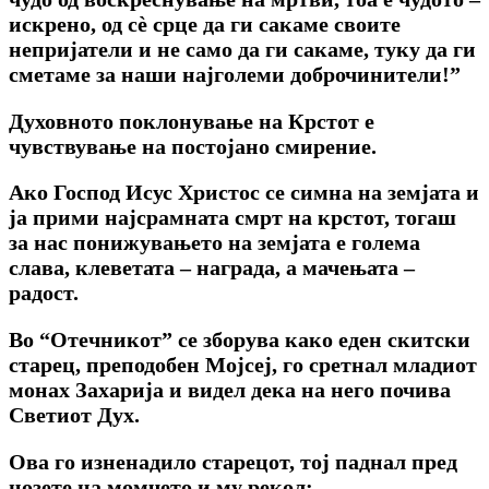
искрено, од сѐ срце да ги сакаме своите
непријатели и не само да ги сакаме, туку да ги
сметаме за наши најголеми доброчинители!”
Духовното поклонување на Крстот е
чувствување на постојано смирение.
Ако Господ Исус Христос се симна на земјата и
ja прими најсрамната смрт на крстот, тогаш
за нас понижувањето на земјата е голема
слава, клеветата – награда, а мачењата –
радост.
Bo “Отечникот” се зборува како еден скитски
старец, преподобен Мојсеј, го сретнал младиот
монах Захарија и видел дека на него почива
Светиот Дух.
Ова го изненадило старецот, тој паднал пред
нозете на момчето и му рекол: