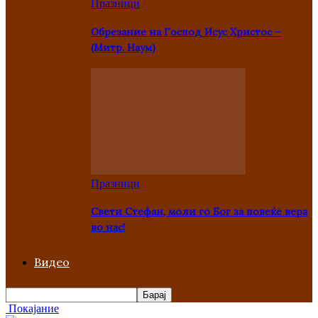
Празници
Oбрезание на Господ Исус Христос –
(Митр. Наум)
Празници
Свети Стефан, моли го Бог за повеќе вера
во нас!
Видео
Покајание