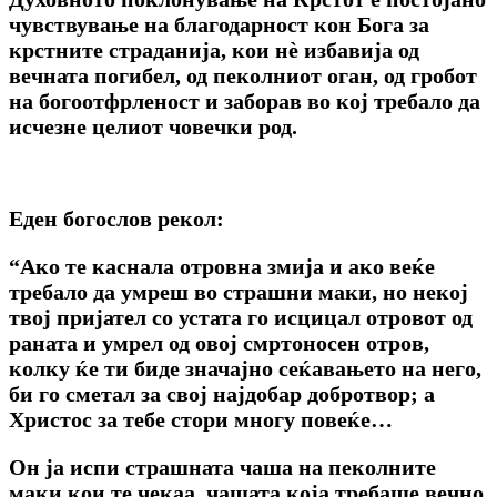
чувствување на благодарност кон Бога за
крстните страданија, кои нѐ избавија од
вечната погибел, од пеколниот оган, од гробот
на богоотфрленост и заборав во кој требало да
исчезне целиот човечки род.
Еден богослов рекол:
“Ако те каснала отровна змија и ако веќе
требало да умреш во страшни маки, но некој
твој пријател co устата го исцицал отровот од
раната и умрел од овој смртоносен отров,
колку ќе ти биде значајно сеќавањето на него,
би го сметал за свој најдобар добротвор; a
Христос за тебе стори многу повеќе…
Он ја испи страшната чаша на пеколните
маки кои те чекаа, чашата која требаше вечно