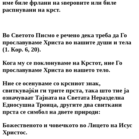
име биле фрлани на ѕверовите или биле
распнувани на крст.
Bo Светото Писмо е речено дека треба да Го
прославуваме Христа во нашите души и тела
(1. Кор. 6, 20).
Кога му се поклонуваме на Крстот, ние Го
прославуваме Христа во нашето тело.
Ние се осенуваме co крсниот знак,
свиткувајќи ги трите прста, така што тие ја
означуваат Тајната на Светата Неразделна
Едносушна Троица, другите два свиткани
прста се симбол на двете природи:
Божественото и човечкото во Лицето на Исус
Христос.