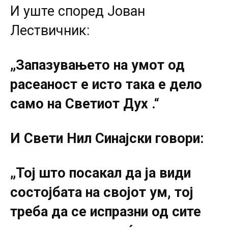
И уште според Јован
Лествичник:
„Запазувањето на умот од
расеаност е исто така е дело
само на Светиот Дух .“
И Свети Нил Синајски говори:
„Тој што посакал да ја види
состојбата на својот ум, тој
треба да се испразни од сите