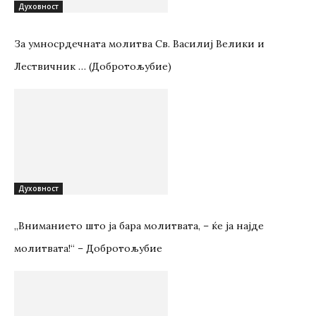
Духовност
За умносрдечната молитва Св. Василиј Велики и
Лествичник … (Добротољубие)
Духовност
„Вниманието што jа бара молитвата, – ќе jа најде
молитвата!“ – Добротољубие