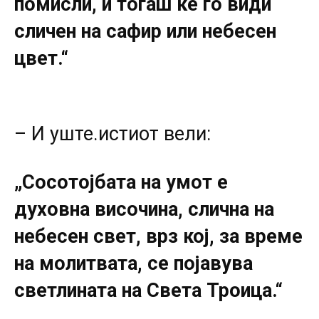
помисли, и тогаш ќе го види
сличен на сафир или небесен
цвет.“
– И уште.истиот вели:
„Сосотојбата на умот е
духовна височина, слична на
небесен свет, врз кој, за време
на молитвата, се појавува
светлината на Света Троица.“