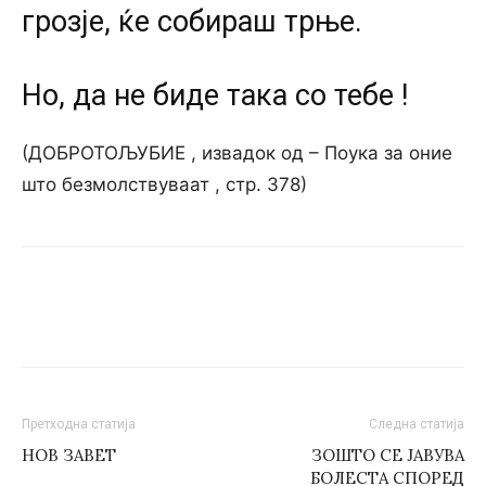
грозје, ќе собираш трње.
Но, да не биде така со тебе !
(ДОБРОТОЉУБИЕ , извадок од – Поука за оние
што безмолствуваат , стр. 378)
Претходна статија
Следна статија
НОВ ЗАВЕТ
ЗОШТО СЕ ЈАВУВА
БОЛЕСТА СПОРЕД