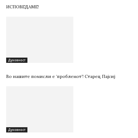
ИСПОВЕДАМЕ!
Духовност
Во нашите помисли е ‘проблемот’! Старец Пајсиј
Духовност