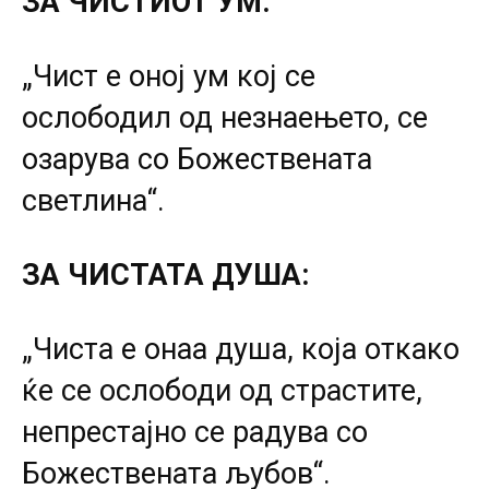
ЗА ЧИСТИОТ УМ:
„Чист е оној ум кој се
ослободил од незнаењето, се
озарува со Божествената
светлина“.
ЗА ЧИСТАТА ДУША:
„Чиста е онаа душа, која откако
ќе се ослободи од страстите,
непрестајно се радува со
Божествената љубов“.