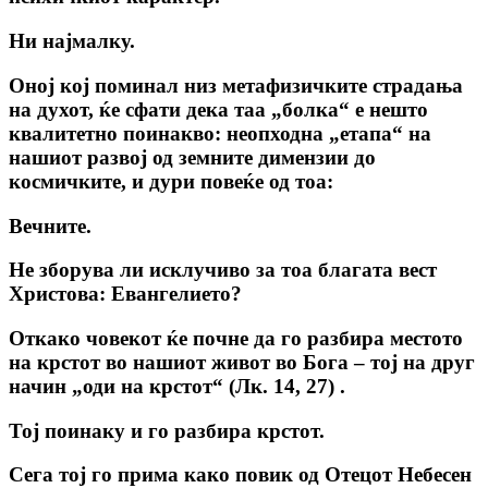
Ни најмалку.
Оној кој поминал низ метафизичките страдања
на духот, ќе сфати дека таа „болка“ е нешто
квалитетно поинакво: неопходна „етапа“ на
нашиот развој од земните димензии до
космичките, и дури повеќе од тоа:
Вечните.
Не зборува ли исклучиво за тоа благата вест
Христова: Евангелието?
Откако човекот ќе почне да го разбира местото
на крстот во нашиот живот во Бога – тој на друг
начин „оди на крстот“ (Лк. 14, 27) .
Тој поинаку и го разбира крстот.
Сега тој го прима како повик од Отецот Небесен