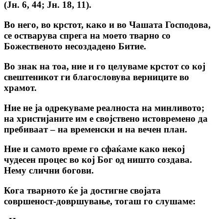
(Јн. 6, 44; Јн. 18, 11).
Во него, во крстот, како и во Чашата Господова,
се остварува спрега на моето тварно со
Божественото несоздадено Битие.
Во знак на тоа, ние и го целуваме крстот со кој
свештеникот ги благословува верниците во
храмот.
Ние не ја одрекуваме реалноста на минливото;
на христијаните им е својствено истовремено да
пребиваат – на временски и на вечен план.
Ние и самото време го сфаќаме како некој
чудесен процес во кој Бог од ништо создава.
Нему слични богови.
Кога тварното ќе ја достигне својата
совршеност-довршување, тогаш го слушаме: