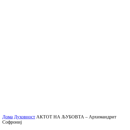
Дома
Духовност
АКТОТ НА ЉУБОВТА – Архимандрит
Софрониј