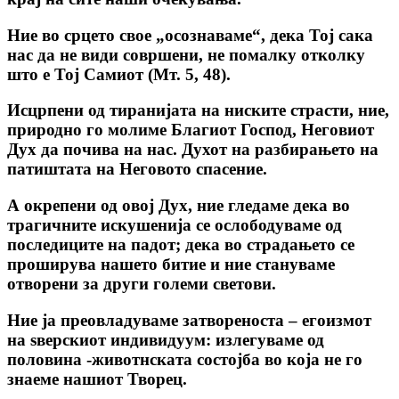
Ние во срцето свое „осознаваме“, дека Тој сака
нас да не види совршени, не помалку отколку
што е Тој Самиот (Мт. 5, 48).
Исцрпени од тиранијата на ниските страсти, ние,
природно го молиме Благиот Господ, Неговиот
Дух да почива на нас. Духот на разбирањето на
патиштата на Неговото спасение.
А окрепени од овој Дух, ние гледаме дека во
трагичните искушенија се ослободуваме од
последиците на падот; дека во страдањето се
проширува нашето битие и ние стануваме
отворени за други големи светови.
Ние ја преовладуваме затвореноста – егоизмот
на ѕверскиот индивидуум: излегуваме од
половина -животнската состојба во која не го
знаеме нашиот Творец.