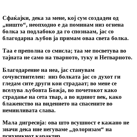
Сфаќајки, дека за мене, кој сум создаден од
„ништо“, неопходно е да поминам низ огнена
болка за подлабоко да го спознаам, јас со
благодарна љубов ја примам оваа света болка.
Таа е преполна со смисла; таа ме посветува во
тајната не само на тварното, туку и Нетварното.
Благодарение на неа, јас станувам
сочувствителен: низ болката јас со духот ги
гледам сите други кои страдаат; во мене се
вселува љубовта Божја, во почетокот како
страдање на сета твар, а во идниот век, како
блаженство на видението на спасените во
неминливата слава.
Мала дигресија: ова што всушност е кажано не
значи дека ние негуваме „долоризам“ на
психичкиот карактер.