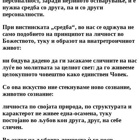
персоналност, заради нејзиното остварување, ѝ е
нужна средба со друга, па и со други
персоналности.
При вистинската „средба“, во нас се одржува не
само подобието на принципот на личност во
Божеството, туку и образот на внатретроичниот
живот:
ни бидува дадено да ги засакаме сличните на нас
луѓе во молитвата за целиот свет: да го живееме
целокупното човештво како единствен Човек.
Со ова искуство ние стекнуваме ново сознание,
животно сознание:
личноста по својата природа, по структурата и
карактерот не живее една-осамена, туку
постојано во љубов кон друга, друг, на себе
сличен.
Во актот на љубовта личноста ѝ го носи