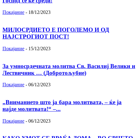
Господ сѐ ќе среди!
Покајание
-
18/12/2023
МИЛОСРДИЕТО Е ПОГОЛЕМО И ОД
НАЈСТРОГИОТ ПОСТ!
Покајание
-
15/12/2023
За умносрдечната молитва Св. Василиј Велики и
Лествичник … (Добротољубие)
Покајание
-
06/12/2023
„Вниманието што jа бара молитвата, – ќе jа
најде молитвата!“ –...
Покајание
-
06/12/2023