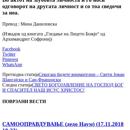
одговорот на другата личност и со тоа сведочи
за неа.
Превод : Мина Даниловска
(Извадок од книгата „Гледање на Лицето Божјо“ од
Архимандрит Софрониј)
Facebook
Twitter
Pinterest
WhatsApp
Претходна статија
Секогаш бидете внимателни – Свети Јован
Шангајски и Сан-Франциски
Следна статија
СВЕТО БОГОЈАВЛЕНИЕ НА ГОСПОД БОГ
И СПАСИТЕЛ НАШ ИСУС ХРИСТОС!
ПОВРЗАНИ ВЕСТИ
САМООПРАВДУВАЊЕ (дедо Наум) (17.11.2018