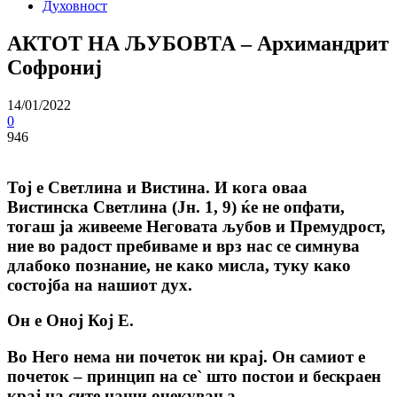
Духовност
АКТОТ НА ЉУБОВТА – Архимандрит
Софрониј
14/01/2022
0
946
Тој е Светлина и Вистина. И кога оваа
Вистинска Светлина (Јн. 1, 9) ќе не опфати,
тогаш ја живееме Неговата љубов и Премудрост,
ние во радост пребиваме и врз нас се симнува
длабоко познание, не како мисла, туку како
состојба на нашиот дух.
Он е Оној Кој Е.
Во Него нема ни почеток ни крај. Он самиот е
почеток – принцип на се` што постои и бескраен
крај на сите наши очекувања.