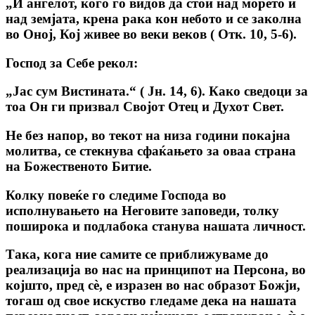
„И ангелот, кого го видов да стои над морето и
над земјата, крена рака кон небото и се заколна
во Оној, Кој живее во веки веков ( Отк. 10, 5-6).
Господ за Себе рекол:
„Јас сум Вистината.“ ( Јн. 14, 6). Како сведоци за
тоа Он ги призвал Својот Отец и Духот Свет.
Не без напор, во текот на низа години покајна
молитва, се стекнува сфаќањето за оваа страна
на Божественото Битие.
Колку повеќе го следиме Господа во
исполнувањето на Неговите заповеди, толку
поширока и подлабока станува нашата личност.
Така, кога ние самите се приближуваме до
реализација во нас на принципот на Персона, во
којшто, пред сè, е изразен во нас образот Божји,
тогаш од свое искуство гледаме дека на нашата