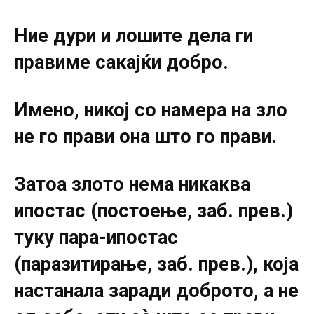
Ние дури и лошите дела ги
правиме сакајќи добро.
Имено, никој co намера на зло
не го прави она што го прави.
Затоа злото нема никаква
ипостас (постоење, заб. прев.)
туку пара-ипостас
(паразитирање, заб. прев.), која
настанала заради доброто, а не