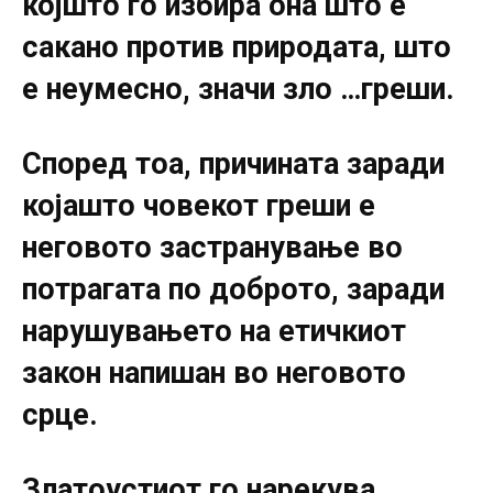
којшто го избира она што е
сакано против природата, што
е неумесно, значи зло …греши.
Според тоа, причината заради
којашто човекот греши е
неговото застранување во
потрагата по доброто, заради
нарушувањето на етичкиот
закон напишан во неговото
срце.
Златоустиот го нарекува