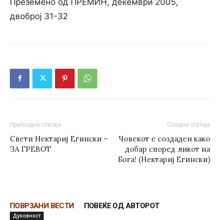
Преземено од ПРЕМИН, декември 2005,
двоброј 31-32
Претходна статија
Следна статија
Свети Нектариј Егински –
Човекот е создаден како
ЗА ГРЕВОТ
добар според ликот на
Бога! (Нектариј Егински)
ПОВРЗАНИ ВЕСТИ
ПОВЕЌЕ ОД АВТОРОТ
Духовност