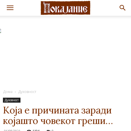
Дома
Духовност
Духовност
Која е причината заради
којашто човекот греши…
06/08/2021
1194
0