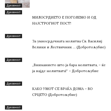
Духовност
Духовност
МИЛОСРДИЕТО Е ПОГОЛЕМО И ОД
НАЈСТРОГИОТ ПОСТ!
Духовност
За умносрдечната молитва Св. Василиј
Велики и Лествичник … (Добротољубие)
Духовност
„Вниманието што jа бара молитвата, – ќе
jа најде молитвата!“ – Добротољубие
Духовност
КАКО УМОТ СЕ ВРАЌА ДОМА – ВО
СРЦЕТО (Добротољубие)
Духовност