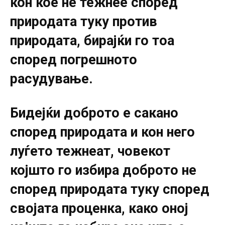
кон кое не тежнее според
природата туку против
природата, бирајќи го тоа
според погрешното
расудување.
Бидејќи доброто е сакано
според природата и кон него
луѓето тежнеат, човекот
којшто го избира доброто не
според природата туку според
својата проценка, како оној