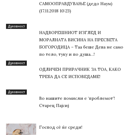
САМООПРАВДУВАЊЕ (дедо Наум)
(17.11.2018 10:23)
Духовност
НАДВОРЕШНИОТ ИЗГЛЕД И
МОРАЛНАТА ВИСИНА HA ПРЕСВЕТА
БОГОРОДИЦА – Таа беше Дева не само
по тело, туку и по душа…!
Духовност
ОДЛИЧЕН ПРИРАЧНИК ЗА ТОА, КАКО
ТРЕБА ДА СЕ ИСПОВЕДАМЕ!
Духовност
Во нашите помисли е ‘проблемот’!
Старец Пајсиј
Господ сѐ ќе среди!