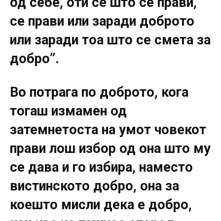
од себе, оти сѐ што се прави,
се прави или заради доброто
или заради тоа што се смета за
добро”.
Bo потрага по доброто, кога
тогаш измамен од
затемнетоста на умот човекот
прави лош избор од она што му
се дава и го избира, наместо
вистинското добро, она за
коешто мисли дека е добро,