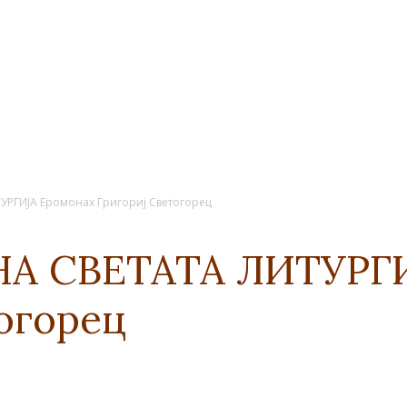
РГИЈА Еромонах Григориј Светогорец
А СВЕТАТА ЛИТУРГИ
огорец