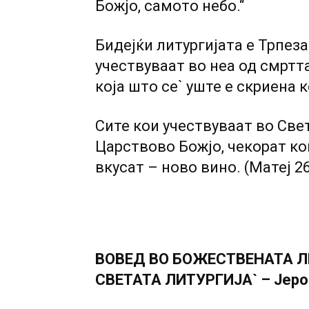
Божјо, самото небо.“
Бидејќи литургијата е Трпез
учествуваат во неа од смртта
која што се` уште е скриена к
Сите кои учествуваат во Све
Царствово Божјо, чекорат ко
вкусат – ново вино. (Матеј 26,
ВОВЕД ВО БОЖЕСТВЕНАТА Л
СВЕТАТА ЛИТУРГИЈА` – Јером