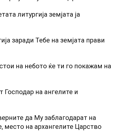
тата литургија земјата ја
гија заради Тебе на земјата прави
стои на небото ќе ти го покажам на
т Господар на ангелите и
верните да Му заблагодарат на
е, место на архангелите Царство