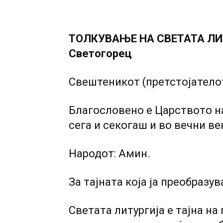
ТОЛКУВАЊЕ НА СВЕТАТА ЛИТ
Светогорец
Свештеникот (претстојателот
Благословено е Царството на
сега и секогаш и во вечни в
Народот: Амин.
За тајната која ја преобразув
Светата литургија е тајна на