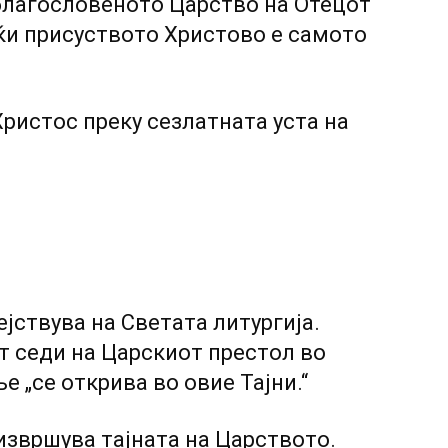
а благословеното Царство на Отецот
јќи присуството Христово е самото
Христос преку сезлатната уста на
јствува на Светата литургија.
от седи на Царскиот престол во
 „се открива во овие Тајни.“
 извршува тајната на Царството.