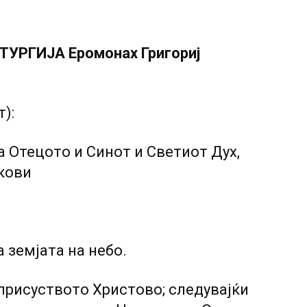
УРГИЈА Еромонах Григориј
):
 Отецото и Синот и Светиот Дух,
екови
а земјата на небо.
 присуството Христово; следувајќи