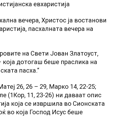
ристијанска евхаристија
схална вечера, Христос ја востанови
аристија, пасхалната вечера на
оровите на Свети Јован Златоуст,
– која дотогаш беше праслика на
ската пасха.“
теј 26, 26 – 29, Марко 14, 22-25;
ле (1Кор, 11, 23-26) ни даваат опис
ија која се извршила во Сионската
ноќ во која Господ Исус беше