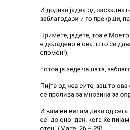
И додека јадеа од пасхалната
заблагодари и го прекрши, па
Примете, јадете, тоа е Моето
е додадено и ова: што се дава
спомен!);
потоа ја зеде чашата, заблаг
Пијте од неа сите; зашто ова
се пролива за мнозина за оп
И вам ви велам дека од сега 
се` до оној ден, кога ќе пиј
отец“ (Матеј 26 – 29)