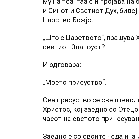
му на тоа, таа е и пројава н
и Синот и Светиот Дух, биде
Царство Божјо.
„Што е Царството“, прашува 
светиот Златоуст?
И одговара:
„Моето присуство“.
Ова присуство се свештеноде
Христос, кој заедно со Отец
часот на светото принесување
Заедно е со своите чеда и ја