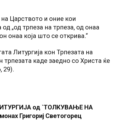
а на Царството и оние кои
 од „од трпеза на трпеза, од онаа
он онаа која што се открива.“
тата Литургија кон Трпезата на
н трпезата каде заедно со Христа ќе
 29).
ИТУРГИЈА од `ТОЛКУВАЊЕ НА
онах Григориј Светогорец