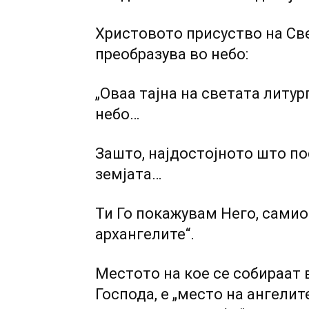
Христовото присуство на Све
преобразува во небо:
„Оваа тајна на светата литур
небо…
Зашто, најдостојното што по
земјата…
Ти Го покажувам Него, самио
архангелите“.
Местото на кое се собираат 
Господа, е „место на ангелит