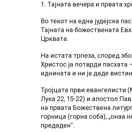
1. Тајната вечера и првата х
Во текот на една јудејска па
Тајната на божествената Евх
Црквата.
На истата трпеза, според зб
Христос ја потврди пасхата 
иднината и ни ја даде вистин
Тројцата први евангелисти (Ма
Лука 22, 15-22) и апостол Пав
на првата Божествена литург
горница (горна соба), „онаа 
предаден“.