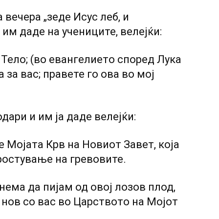
 вечера „зеде Исус леб, и
 им даде на учениците, велејќи:
 Тело; (во евангелието според Лука
 за вас; правете го ова во мој
одари и им ја даде велејќи:
 е Мојата Крв на Новиот Завет, која
ростување на гревовите.
нема да пијам од овој лозов плод,
ам нов со вас во Царството на Мојот