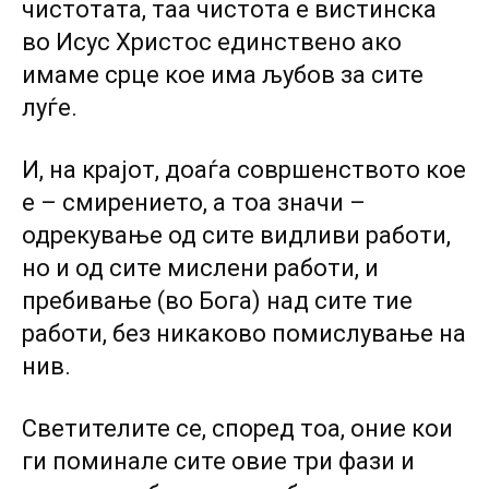
чистотата, таа чистота е вистинска
во Исус Христос единствено ако
имаме срце кое има љубов за сите
луѓе.
И, на крајот, доаѓа совршенството кое
е – смирението, а тоа значи –
одрекување од сите видливи работи,
но и од сите мислени работи, и
пребивање (во Бога) над сите тие
работи, без никаково помислување на
нив.
Светителите се, според тоа, оние кои
ги поминале сите овие три фази и