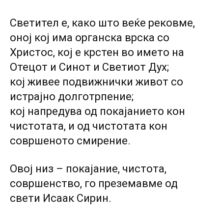
Светител е, како што веќе рековме,
оној кој има органска врска со
Христос, кој е крстен во името на
Отецот и Синот и Светиот Дух;
кој живее подвижнички живот со
истрајно долготрпение;
кој напредува од покајанието кон
чистотата, и од чистотата кон
совршеното смирение.
Овој низ – покајание, чистота,
совршенство, го преземавме од
свети Исаак Сирин.