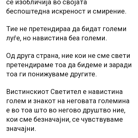
се изобличија во својата
беспоштедна искреност и смирение.
Тие не претендираа да бидат големи
луѓе, но навистина беа големи.
Од друга страна, ние кои не сме свети
претендираме тоа да бидеме и заради
тоа ги понижуваме другите.
Вистинскиот Светител е навистина
голем и знакот на неговата големина
е во тоа што во негово друштво ние,
кои сме безначајни, се чувствуваме
значајни.