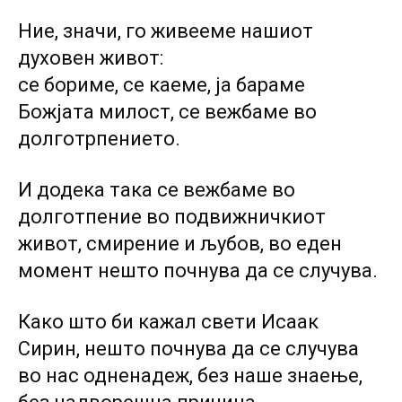
Ние, значи, го живееме нашиот
духовен живот:
се бориме, се каеме, ја бараме
Божјата милост, се вежбаме во
долготрпението.
И додека така се вежбаме во
долготпение во подвижничкиот
живот, смирение и љубов, во еден
момент нешто почнува да се случува.
Како што би кажал свети Исаак
Сирин, нешто почнува да се случува
во нас одненадеж, без наше знаење,