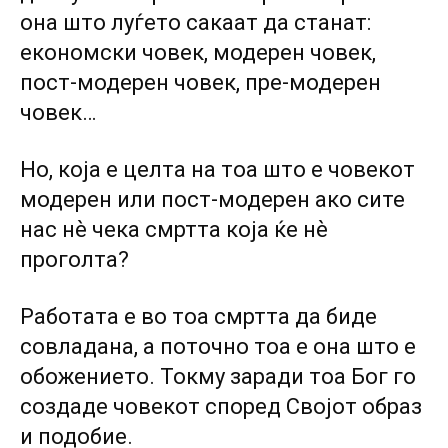
она што луѓето сакаат да станат:
економски човек, модерен човек,
пост-модерен човек, пре-модерен
човек…
Но, која е целта на тоа што е човекот
модерен или пост-модерен ако сите
нас нѐ чека смртта која ќе нѐ
проголта?
Работата е во тоа смртта да биде
совладана, а поточно тоа е она што е
обожението. Токму заради тоа Бог го
создаде човекот според Својот образ
и подобие.