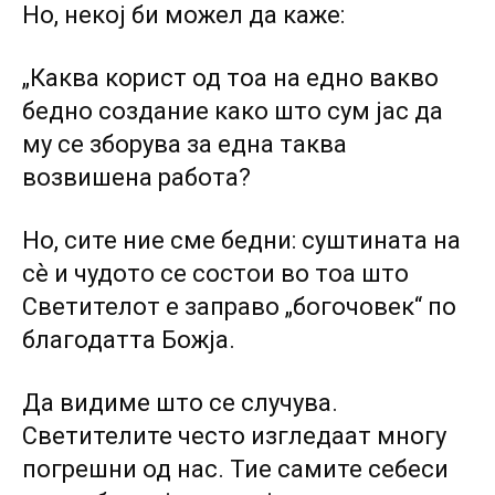
Но, некој би можел да каже:
„Каква корист од тоа на едно вакво
бедно создание како што сум јас да
му се зборува за една таква
возвишена работа?
Но, сите ние сме бедни: суштината на
сѐ и чудото се состои во тоа што
Светителот е заправо „богочовек“ по
благодатта Божја.
Да видиме што се случува.
Светителите често изгледаат многу
погрешни од нас. Тие самите себеси