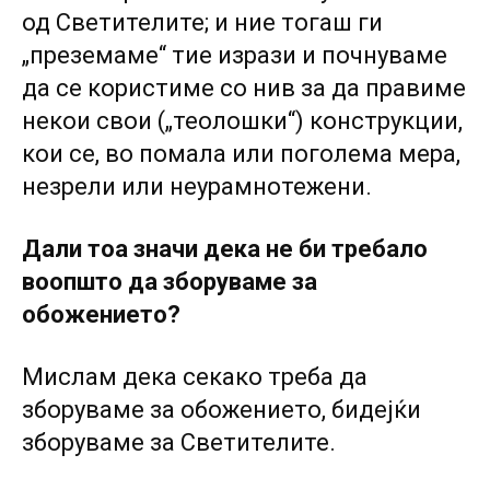
од Светителите; и ние тогаш ги
„преземаме“ тие изрази и почнуваме
да се користиме со нив за да правиме
некои свои („теолошки“) конструкции,
кои се, во помала или поголема мера,
незрели или неурамнотежени.
Дали тоа значи дека не би требало
воопшто да зборуваме за
обожението?
Мислам дека секако треба да
зборуваме за обожението, бидејќи
зборуваме за Светителите.