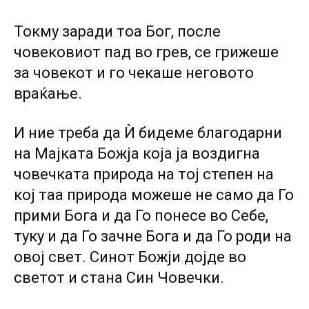
Токму заради тоа Бог, после
човековиот пад во грев, се грижеше
за човекот и го чекаше неговото
враќање.
И ние треба да Ѝ бидеме благодарни
на Мајката Божја која ја воздигна
човечката природа на тој степен на
кој таа природа можеше не само да Го
прими Бога и да Го понесе во Себе,
туку и да Го зачне Бога и да Го роди на
овој свет. Синот Божји дојде во
светот и стана Син Човечки.