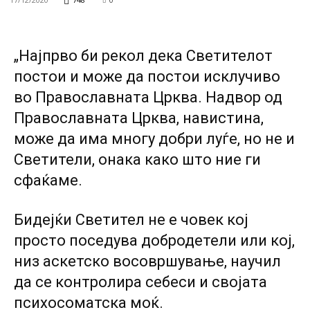
„Најпрво би рекол дека Светителот
постои и може да постои исклучиво
во Православната Црква. Надвор од
Православната Црква, навистина,
може да има многу добри луѓе, но не и
Светители, онака како што ние ги
сфаќаме.
Бидејќи Светител не е човек кој
просто поседува добродетели или кој,
низ аскетско восовршување, научил
да се контролира себеси и својата
психосоматска моќ.