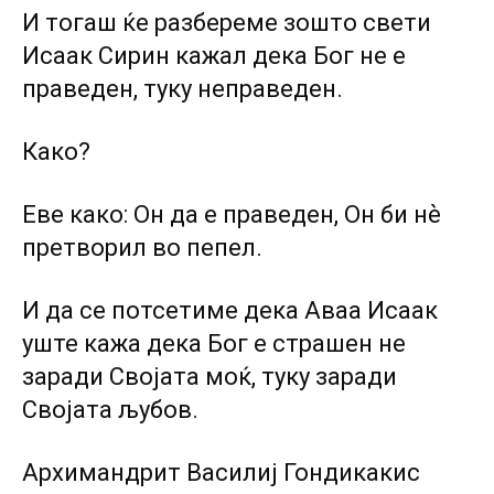
И тогаш ќе разбереме зошто свети
Исаак Сирин кажал дека Бог не е
праведен, туку неправеден.
Како?
Еве како: Он да е праведен, Он би нѐ
претворил во пепел.
И да се потсетиме дека Аваа Исаак
уште кажа дека Бог е страшен не
заради Својата моќ, туку заради
Својата љубов.
Архимандрит Василиј Гондикакис