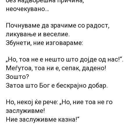
без надворешна причина,
неочекувано…
Почнуваме да зрачиме со радост,
ликување и веселие.
Збунети, ние изговараме:
„Но, тоа не е нешто што дојде од нас!“.
Меѓутоа, тоа ни е, сепак, дадено!
Зошто?
Затоа што Бог е бескрајно добар.
Но, некој ќе рече: „Но, ние тоа не го
заслуживме!
Ние заслуживме казна!“