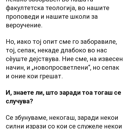
факултетска теологија, во нашите
проповеди и нашите школи за
вероучение.
Но, иако тој опит сме го заборавиле,
тој, сепак, некаде длабоко во нас
сѐуште дејствува. Ние сме, на извесен
начин, и „новопросветлени“, но сепак
и оние кои грешат.
И, знаете ли, што заради тоа тогаш се
случува?
Се збунуваме, некогаш, заради некои
силни изрази со кои се служеле некои