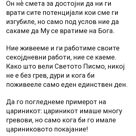
Он нѐ смета за достојни да ни ги
врати сите потенцијали кои сме ги
изгубиле, но само под услов ние да
сакаме да Му се вратиме на Бога.
Ние живееме и ги работиме своите
секојдневни работи, ние се каеме.
Како што вели Светото Писмо, никој
не е без грев, дури и кога би
поживееле само еден единствен ден.
Да го погледнеме примерот на
цариникот: цариникот имаше многу
гревови, но само кога би го имале
цариниковото покајание!