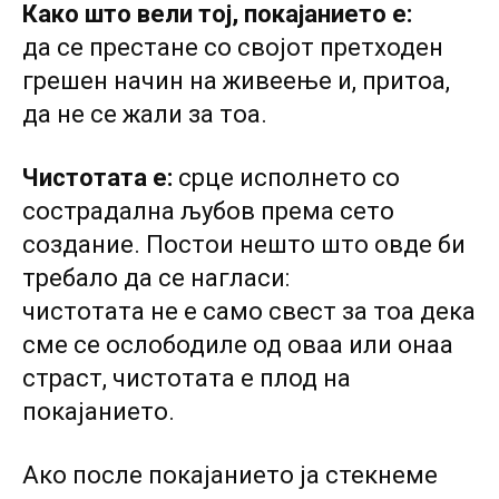
Како што вели тој, покајанието е:
да се престане со својот претходен
грешен начин на живеење и, притоа,
да не се жали за тоа.
Чистотата е:
срце исполнето со
сострадална љубов према сето
создание. Постои нешто што овде би
требало да се нагласи:
чистотата не е само свест за тоа дека
сме се ослободиле од оваа или онаа
страст, чистотата е плод на
покајанието.
Ако после покајанието ја стекнеме