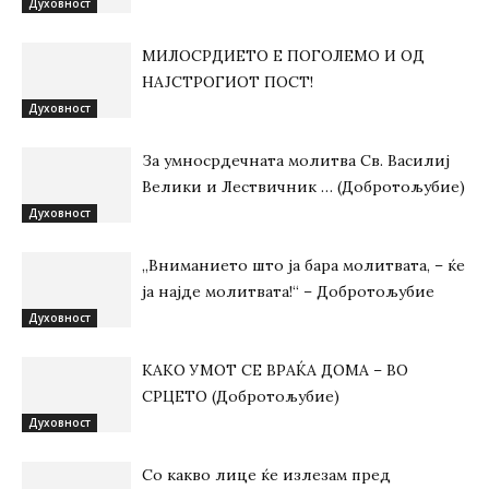
Духовност
МИЛОСРДИЕТО Е ПОГОЛЕМО И ОД
НАЈСТРОГИОТ ПОСТ!
Духовност
За умносрдечната молитва Св. Василиј
Велики и Лествичник … (Добротољубие)
Духовност
„Вниманието што jа бара молитвата, – ќе
jа најде молитвата!“ – Добротољубие
Духовност
КАКО УМОТ СЕ ВРАЌА ДОМА – ВО
СРЦЕТО (Добротољубие)
Духовност
Со какво лице ќе излезам пред