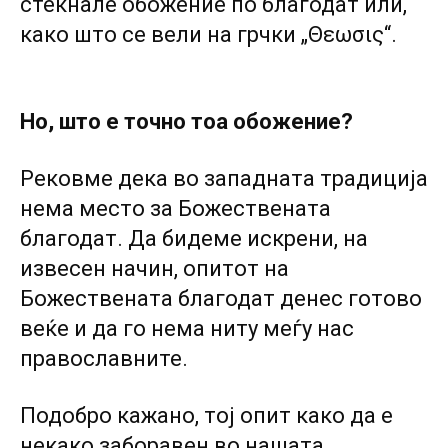
стекнале обожение по благодат или,
како што се вели на грчки „Θεωσις“.
Но, што е точно тоа обожение?
Рековме дека во западната традиција
нема место за Божествената
благодат. Да бидеме искрени, на
извесен начин, опитот на
Божествената благодат денес готово
веќе и да го нема ниту меѓу нас
православните.
Подобро кажано, тој опит како да е
некако заборавен во нашата