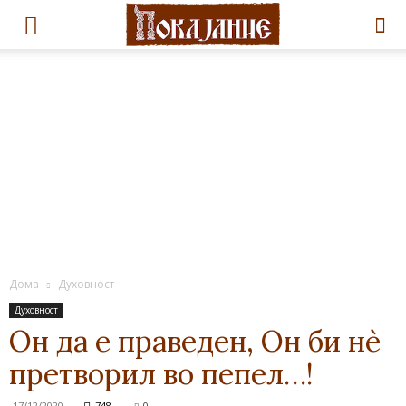
Дома
Духовност
Духовност
Он да е праведен, Он би нѐ
претворил во пепел…!
17/12/2020
748
0