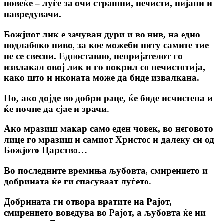
повеќе – луѓе за очи страшни, нечисти, пијани и
навредувачи.
Божјиот лик е зачуван дури и во нив, на едно
подлабоко ниво, за кое можеби ниту самите тие
не се свесни. Едноставно, непријателот го
извлакал овој лик и го покрил со нечистотија,
како што и иконата може да биде извалкана.
Но, ако дојде во добри раце, ќе биде исчистена и
ќе почне да сјае и зрачи.
Ако мразиш макар само еден човек, во неговото
лице го мразиш и самиот Христос и далеку си од
Божјото Царство…
Во последните времиња љубовта, смирението и
добрината ќе ги спасуваат луѓето.
Добрината ги отвора вратите на Рајот,
смирението воведува во Рајот, а љубовта ќе ни