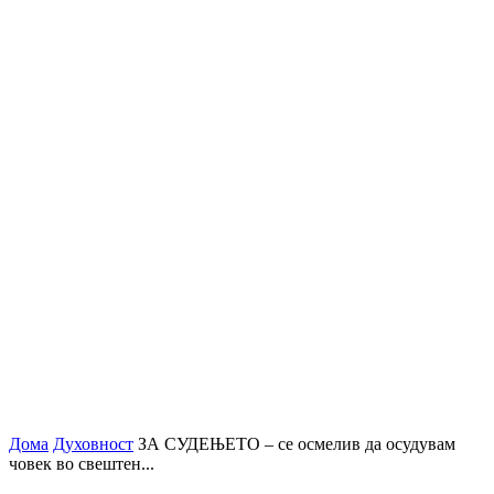
Дома
Духовност
ЗА СУДЕЊЕТО – се осмелив да осудувам
човек во свештен...