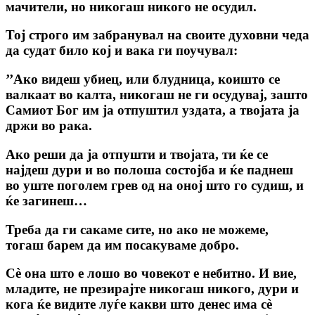
мачители, но никогаш никого не осудил.
Тој строго им забранувал на своите духовни чеда
да судат било кој и вака ги поучувал:
’’Ако видеш убиец, или блудница, коишто се
валкаат во калта, никогаш не ги осудувај, зашто
Самиот Бог им ја отпуштил уздата, а твојата ја
држи во рака.
Ако реши да ја отпушти и твојата, ти ќе се
најдеш дури и во полоша состојба и ќе паднеш
во уште поголем грев од на оној што го судиш, и
ќе загинеш…
Треба да ги сакаме сите, но ако не можеме,
тогаш барем да им посакуваме добро.
Сè она што е лошо во човекот е небитно. И вие,
младите, не презирајте никогаш никого, дури и
кога ќе видите луѓе какви што денес има сè