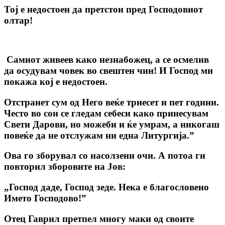
Тој е недостоен да претстои пред Господовиот
олтар!
Самиот живеев како незнабожец, а се осмелив
да осудувам човек во свештен чин! И Господ ми
покажа кој е недостоен.
Отстранет сум од Него веќе триесет и пет години.
Често во сон се гледам себеси како принесувам
Свети Дарови, но можеби и ќе умрам, а никогаш
повеќе да не отслужам ни една Литургија.”
Ова го зборувал со насолзени очи. А потоа ги
повторил зборовите на Јов:
„Господ даде, Господ зеде. Нека е благословено
Името Господово!”
Отец Гаврил претпел многу маки од своите