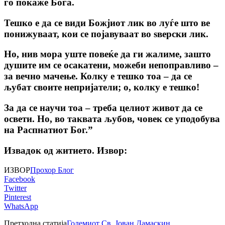
го покаже Бога.
Тешко е да се види Божјиот лик во луѓе што ве
понижуваат, кои се појавуваат во ѕверски лик.
Но, нив мора уште повеќе да ги жалиме, зашто
душите им се осакатени, можеби непоправливо –
за вечно мачење. Колку е тешко тоа – да се
љубат своите непријатели; о, колку е тешко!
За да се научи тоа – треба целиот живот да се
освети. Но, во таквата љубов, човек се уподобува
на Распнатиот Бог.”
Извадок од житието. Извор:
ИЗВОР
Прохор Блог
Facebook
Twitter
Pinterest
WhatsApp
Претходна статија
Големиот Св. Јoван Дамаскин