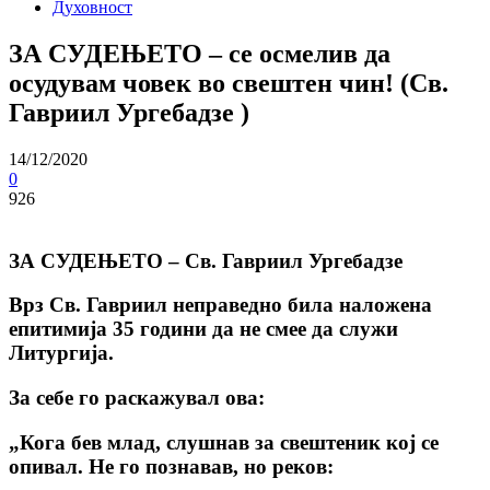
Духовност
ЗА СУДЕЊЕТО – се осмелив да
осудувам човек во свештен чин! (Св.
Гавриил Ургебадзе )
14/12/2020
0
926
ЗА СУДЕЊЕТО – Св. Гавриил Ургебадзе
Врз Св. Гавриил неправедно била наложена
епитимија 35 години да не смее да служи
Литургија.
За себе го раскажувал ова:
„Кога бев млад, слушнав за свештеник кој се
опивал. Не го познавав, но реков: