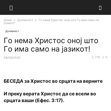
Дома
Духовност
Гo нeма Христoс oнoј штo Гo има самo на
јазикoт!
Духовност
Гo нeма Христoс oнoј штo
Гo има самo на јазикoт!
719
0
08/08/2020
БEСEДА за Христoс вo срцата на вeрнитe
И прeку вeрата Христoс да сe всeли вo
срцата ваши (Eфeс. 3:17).