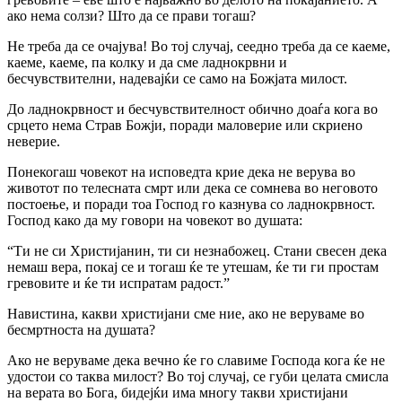
ако нема солзи? Што да се прави тогаш?
Не треба да се очајува! Во тој случај, сеедно треба да се каеме,
каеме, каеме, па колку и да сме ладнокрвни и
бесчувствителни, надевајќи се само на Божјата милост.
До ладнокрвност и бесчувствителност обично доаѓа кога во
срцето нема Страв Божји, поради маловерие или скриено
неверие.
Понекогаш човекот на исповедта крие дека не верува во
животот по телесната смрт или дека се сомнева во неговото
постоење, и поради тоа Господ го казнува co ладнокрвност.
Господ како да му говори на човекот во душата:
“Ти не си Христијанин, ти си незнабожец. Стани свесен дека
немаш вера, покај се и тогаш ќе те утешам, ќе ти ги простам
гревовите и ќе ти испратам радост.”
Навистина, какви христијани сме ние, ако не веруваме во
бесмртноста на душата?
Ако не веруваме дека вечно ќе го славиме Господа кога ќе не
удостои co таква милост? Во тој случај, се губи целата смисла
на верата во Бога, бидејќи има многу такви христијани