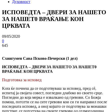
Духовност
ИСПОВЕДТА – ДВЕРИ ЗА НАШЕТО
ЗА НАШЕТ0 ВРАЌАЊЕ КОН
ЦРКВАТА
09/05/2020
0
645
Схиигумен Сава Псково-Печерски (1 дел)
ИСПОВЕДТА – ДВЕРИ ЗА НАШЕТО ЗА НАШЕТ0
ВРАЌАЊЕ КОН ЦРКВАТА
Подготовка зa исповед
Kora ќе почнеш да се подготвуваш за исповед, пред сѐ,
испитај ја својата совест, погледни длабоко во своето срце.
Погледни до која мерка е извалкано од гревови. Co Божја
помош, потсети се на сите гревови кои си ги направил после
последната исповед, a оној којшто се подготвува за монашки
потстриг, се потсетува на своите гревови од седмогодишна