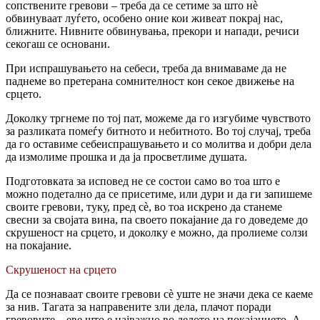
сопствените гревови – треба да се сетиме за што нѐ
обвинуваат луѓето, особено оние кои живеат покрај нас,
ближните. Нивните обвинувања, прекори и напади, речиси
секогаш се основани.
При испрашувањето на себеси, треба да внимаваме да не
паднеме во претерана сомнителност кон секое движење на
срцето.
Доколку тргнеме по тој пат, можеме да го изгубиме чувството
за разликата помеѓу битното и небитното. Во тој случај, треба
да го оставиме себеиспрашувањето и co молитва и добри дела
да измолиме прошка и да ја просветлиме душата.
Подготовката за исповед не се состои само во тоа што e
можно подетално да се присетиме, или дури и да ги запишеме
своите гревови, туку, пред сѐ, во тоа искрено да станеме
свесни за својата вина, па своето покајание да го доведеме до
скрушеност на срцето, и доколку e можно, да пролиеме солзи
на покајание.
Скрушеност на срцето
Да се познаваат своите гревови сѐ уште не значи дека се каеме
за нив. Тагата за направените зли дела, плачот поради
гревовите – еве што e најважно во делото на покајанието. A