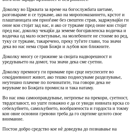
Доколку во Црквата за време на богослужбата шетаме,
разговараме и се туркаме, ако на миропомазанието, крстот и
плаштаницата им приоѓаме без свештен страв, задржувајќи ги
оние кои стојат зад нас, и ако се туркаме пред оние кои стојат
пред нас, доколку чекајќи да земеме богојавленска водичка и
водичка од мало осветување, на молебените не стоиме во ред,
туку се туркаме, такаречено, преку туѓите глави, тоа значи
дека во нас нема страв Божји и љубов кон ближните.
Доколку многу се грижиме за својата надворешност и
уредувањето на домот, тоа значи дека сме суетни.
Доколку премногу ги примаме при срце неуспесите во
секојдневниот живот, ако тешко поднесуваме разделување,
неутешно плачеме по починатите, тоа говори дека не
веруваме во Божјата промисла и така натаму.
Во нас има самооправдување, нетрпење на прекори, суетност,
тврдоглавост, но уште поважно e да се увиди нивната врска co
себељубието, самољубието, вообразеноста и гордоста и токму
кон овие основни гревови треба да го свртиме целото свое
внимание.
Постои добро средство кое нѐ доведува до познавање на