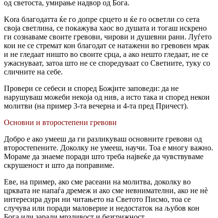
од светоста, умирање надвор од Бога.
Kora благодатта ќе го допре срцето и ќе го осветли co сета
своја светлина, се покажува хаос во душата и тогаш искрено
ги сознаваме своите гревови, чирови и душевни рани. Луѓето
кои не се стремат кон благодат се натажени во гревовен мрак
и не гледаат ништо во своите срца, a ако нешто гледаат, не се
ужаснуваат, затоа што не се споредуваат co Светиите, туку co
сличните на себе.
Провери се себеси и според Божјите заповеди: да не
нарушуваш можеби некоја од нив, a исто така и според некои
молитви (на пример 3-та вечерна и 4-та пред Причест).
Основни и второстепени гревови
Добро е ако умееш да ги разликуваш основните гревови од
второстепените. Доколку не умееш, научи. Тоа e многу важно.
Мораме да знаеме поради што треба највеќе да чувствуваме
скрушеност и што да поправиме.
Еве, на пример, ако сме расеани на молитва, доколку во
црквата не напаѓа дремеж и ако сме невнимателни, ако не нѐ
интересира дури ни читањето на Светото Писмо, тоа се
случува или поради маловерие и недостаток на љубов кон
Бога или заради мрзливост и безгрижност.