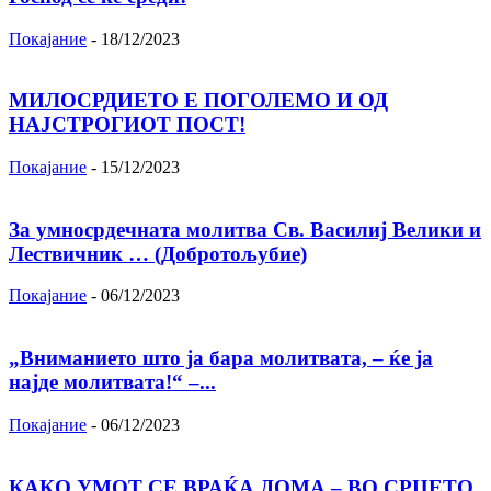
Покајание
-
18/12/2023
МИЛОСРДИЕТО Е ПОГОЛЕМО И ОД
НАЈСТРОГИОТ ПОСТ!
Покајание
-
15/12/2023
За умносрдечната молитва Св. Василиј Велики и
Лествичник … (Добротољубие)
Покајание
-
06/12/2023
„Вниманието што jа бара молитвата, – ќе jа
најде молитвата!“ –...
Покајание
-
06/12/2023
КАКО УМОТ СЕ ВРАЌА ДОМА – ВО СРЦЕТО