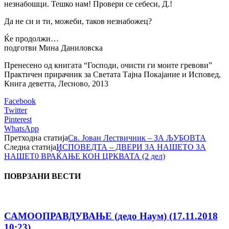
незнабошци. Тешко нам! Провери се себеси, Д.!
Да не си и ти, можеби, таков незнабожец?
Ќе продолжи…
подготви Мина Даниловска
Пренесено од книгата “Господи, очисти ги моите гревови”
Практичен прирачник за Светата Тајна Покајание и Исповед,
Книга деветта, Лесново, 2013
Facebook
Twitter
Pinterest
WhatsApp
Претходна статија
Св. Јован Лествичник – ЗА ЉУБОВТА
Следна статија
ИСПОВЕДТА – ДВЕРИ ЗА НАШЕТО ЗА
НАШЕТ0 ВРАЌАЊЕ КОН ЦРКВАТА (2 дел)
ПОВРЗАНИ ВЕСТИ
САМООПРАВДУВАЊЕ (дедо Наум) (17.11.2018
10:23)