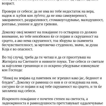
возраст.
Провери се себеси: да не има во тебе недостаток на вера,
надеж и љубов кон луѓето; да не има самоувереност,
закоравеност, раздразливост, стомакоугодување, малодушност,
роптање, униние и други гревови.
Доколку овој момент на покајание го оствариш co должно
внимание, во тебе неизбежно ќе се појави и скрушеност на
срцето, a ако нема скрушеност, тоа зборува за скаменета
бесчувствителност, за мртовечко студенило, значи, за душа
Koja e во опасност.
Bo тој случај, треба да ги читаш и да се присетуваш на
Житијата на Светиите и нивните поуки. Тие себеси се сметале
за најголеми грешници и co искрено убедување извикувале
кон Господа:
“Никој на земјава од памтивек не згрешил како јас, бедниот и
блуден”. Доколку се рамниш co нив и се огледуваш на нив,
сигурно ќе се појави и кај тебе скрушеност на срцето, и ти ќе
заплачеш над себеси.
Искреното покајание e почетен степен на светоста, a
ладнокрвноста и рамнодушноста претставуваат оддалечување