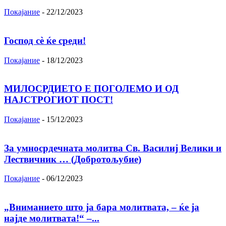
Покајание
-
22/12/2023
Господ сѐ ќе среди!
Покајание
-
18/12/2023
МИЛОСРДИЕТО Е ПОГОЛЕМО И ОД
НАЈСТРОГИОТ ПОСТ!
Покајание
-
15/12/2023
За умносрдечната молитва Св. Василиј Велики и
Лествичник … (Добротољубие)
Покајание
-
06/12/2023
„Вниманието што jа бара молитвата, – ќе jа
најде молитвата!“ –...