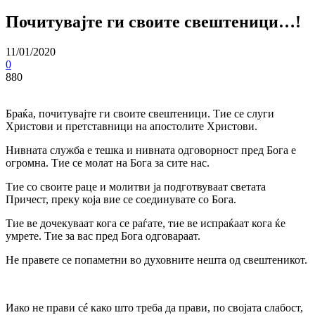
Почитувајте ги своите свештеници…!
11/01/2020
0
880
Браќа, почитувајте ги своите свештеници. Тие се слуги
Христови и претставници на апостолите Христови.
Нивната служба е тешка и нивната одговорност пред Бога е
огромна. Тие се молат на Бога за сите нас.
Тие со своите раце и молитви ја подготвуваат светата
Причест, преку која вие се соединувате со Бога.
Тие ве дочекуваат кога се раѓате, тие ве испраќаат кога ќе
умрете. Тие за вас пред Бога одговараат.
Не правете се попаметни во духовните нешта од свештеникот.
Иако не прави сé како што треба да прави, по својата слабост,