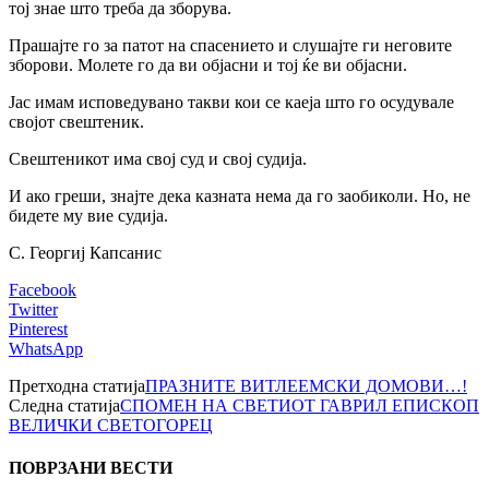
тој знае што треба да зборува.
Прашајте го за патот на спасението и слушајте ги неговите
зборови. Молете го да ви објасни и тој ќе ви објасни.
Јас имам исповедувано такви кои се каеја што го осудувале
својот свештеник.
Свештеникот има свој суд и свој судија.
И ако греши, знајте дека казната нема да го заобиколи. Но, не
бидете му вие судија.
С. Георгиј Капсанис
Facebook
Twitter
Pinterest
WhatsApp
Претходна статија
ПРАЗНИТЕ ВИТЛЕЕМСКИ ДОМОВИ…!
Следна статија
СПОМЕН НА СВЕТИОТ ГАВРИЛ ЕПИСКОП
ВЕЛИЧКИ СВЕТОГОРЕЦ
ПОВРЗАНИ ВЕСТИ