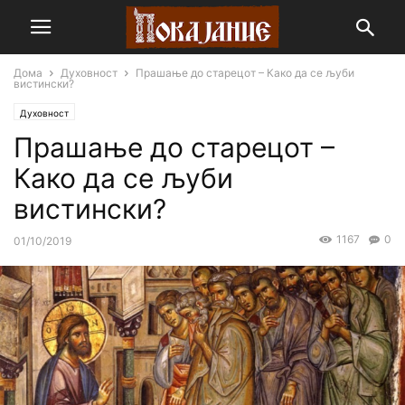
Дома
Духовност
Прашање до старецот – Како да се љуби
вистински?
Духовност
Прашање до старецот –
Како да се љуби
вистински?
1167
0
01/10/2019