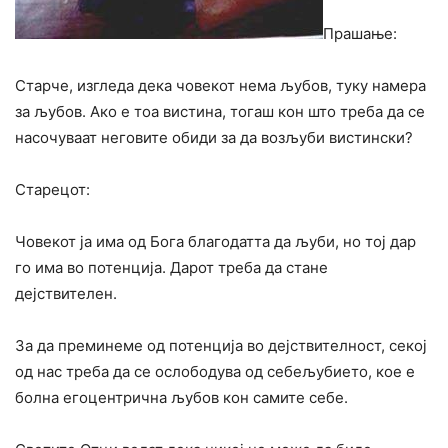
Прашање:
Старче, изгледа дека човекот нема љубов, туку намера
за љубов. Ако е тоа вистина, тогаш кон што треба да се
насочуваат неговите обиди за да возљуби вистински?
Старецот:
Човекот ја има од Бога благодатта да љуби, но тој дар
го има во потенција. Дарот треба да стане
дејствителен.
За да преминеме од потенција во дејствителност, секој
од нас треба да се ослободува од себељубието, кое е
болна егоцентрична љубов кон самите себе.