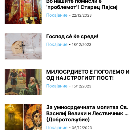
Во нашите помисли е
‘проблемот’! Старец Пајсиј
Покајание
-
22/12/2023
Господ сѐ ќе среди!
Покајание
-
18/12/2023
МИЛОСРДИЕТО Е ПОГОЛЕМО И
ОД НАЈСТРОГИОТ ПОСТ!
Покајание
-
15/12/2023
За умносрдечната молитва Св.
Василиј Велики и Лествичник …
(Добротољубие)
Покајание
-
06/12/2023