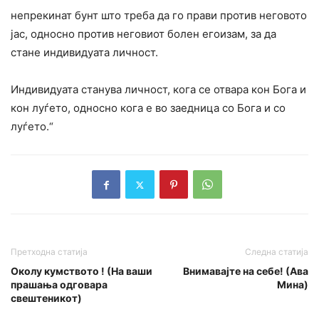
непрекинат бунт што треба да го прави против неговото
јас, односно против неговиот болен егоизам, за да
стане индивидуата личност.
Индивидуата станува личност, кога се отвара кон Бога и
кон луѓето, односно кога е во заедница со Бога и со
луѓето.“
Претходна статија
Следна статија
Околу кумството ! (На ваши
Внимавајте на себе! (Ава
прашања одговара
Мина)
свештеникот)