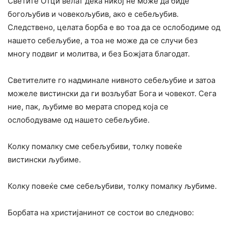
Светите Отци велат дека никој не може да биде
богољубив и човекољубив, ако е себељубив.
Следствено, целата борба е во тоа да се ослободиме од
нашето себељубие, а тоа не може да се случи без
многу подвиг и молитва, и без Божјата благодат.
Светителите го надминале нивното себељубие и затоа
можеле вистински да ги возљубат Бога и човекот. Сега
ние, пак, љубиме во мерата според која се
ослободуваме од нашето себељубие.
Колку помалку сме себељубиви, толку повеќе
вистински љубиме.
Колку повеќе сме себељубиви, толку помалку љубиме.
Борбата на христијанинот се состои во следново: