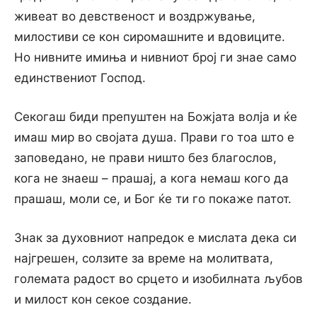
живеат во девственост и воздржување,
милостиви се кон сиромашните и вдовиците.
Но нивните имиња и нивниот број ги знае само
единствениот Господ.
Секогаш биди препуштен на Божјата волја и ќе
имаш мир во својата душа. Прави го тоа што е
заповедано, не прави ништо без благослов,
кога не знаеш – прашај, а кога немаш кого да
прашаш, моли се, и Бог ќе ти го покаже патот.
Знак за духовниот напредок е мислата дека си
најгрешен, солзите за време на молитвата,
големата радост во срцето и изобилната љубов
и милост кон секое создание.