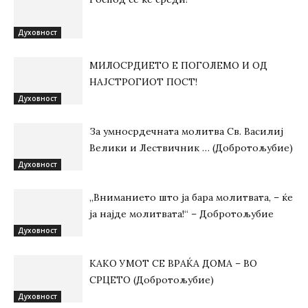
Духовност
МИЛОСРДИЕТО Е ПОГОЛЕМО И ОД
НАЈСТРОГИОТ ПОСТ!
Духовност
За умносрдечната молитва Св. Василиј
Велики и Лествичник … (Добротољубие)
Духовност
„Вниманието што jа бара молитвата, – ќе
jа најде молитвата!“ – Добротољубие
Духовност
КАКО УМОТ СЕ ВРАЌА ДОМА – ВО
СРЦЕТО (Добротољубие)
Духовност