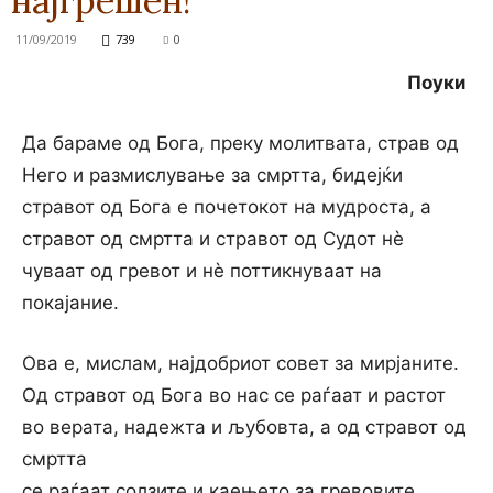
најгрешен!
11/09/2019
739
0
Поуки
Да бараме од Бога, преку молитвата, страв од
Него и размислување за смртта, бидејќи
стравот од Бога е почетокот на мудроста, а
стравот од смртта и стравот од Судот нѐ
чуваат од гревот и нѐ поттикнуваат на
покајание.
Ова е, мислам, најдобриот совет за мирјаните.
Од стравот од Бога во нас се раѓаат и растот
во верата, надежта и љубовта, а од стравот од
смртта
се раѓаат солзите и каењето за гревовите.