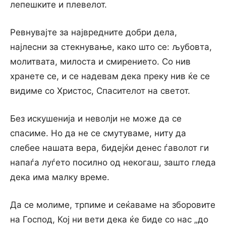
лепешките и плевелот.
Ревнувајте за највредните добри дела,
најлесни за стекнување, како што се: љубовта,
молитвата, милоста и смирението. Со нив
хранете се, и се надевам дека преку нив ќе се
видиме со Христос, Спасителот на светот.
Без искушенија и неволји не може да се
спасиме. Но да не се смутуваме, ниту да
слебее нашата вера, бидејќи денес ѓаволот ги
напаѓа луѓето посилно од некогаш, зашто гледа
дека има малку време.
Да се молиме, трпиме и сеќаваме на зборовите
на Господ, Кој ни вети дека ќе биде со нас „до