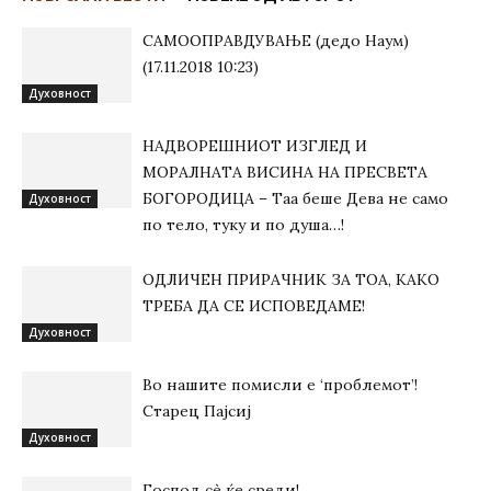
САМООПРАВДУВАЊЕ (дедо Наум)
(17.11.2018 10:23)
Духовност
НАДВОРЕШНИОТ ИЗГЛЕД И
МОРАЛНАТА ВИСИНА HA ПРЕСВЕТА
БОГОРОДИЦА – Таа беше Дева не само
Духовност
по тело, туку и по душа…!
ОДЛИЧЕН ПРИРАЧНИК ЗА ТОА, КАКО
ТРЕБА ДА СЕ ИСПОВЕДАМЕ!
Духовност
Во нашите помисли е ‘проблемот’!
Старец Пајсиј
Духовност
Господ сѐ ќе среди!