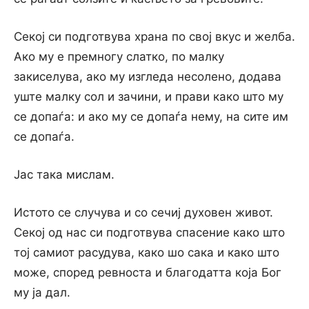
Секој си подготвува храна по свој вкус и желба.
Ако му е премногу слатко, по малку
закиселува, ако му изгледа несолено, додава
уште малку сол и зачини, и прави како што му
се допаѓа: и ако му се допаѓа нему, на сите им
се допаѓа.
Јас така мислам.
Истото се случува и со сечиј духовен живот.
Секој од нас си подготвува спасение како што
тој самиот расудува, како шо сака и како што
може, според ревноста и благодатта која Бог
му ја дал.