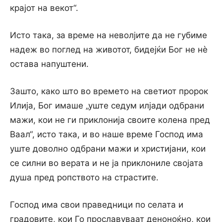
крајот на векот“.
Исто така, за време на неволјите да не губиме
надеж во поглед на животот, бидејќи Бог не нѐ
остава напуштени.
Зашто, како што во времето на светиот пророк
Илија, Бог имаше „уште седум илјади одбрани
мажи, кои не ги приклонија своите колена пред
Ваал“, исто така, и во наше време Господ има
уште доволно одбрани мажи и христијани, кои
се силни во верата и не ја приклониле својата
душа пред ропството на страстите.
Господ има свои праведници по селата и
градовите, кои Го прославуваат деноноќно, кои