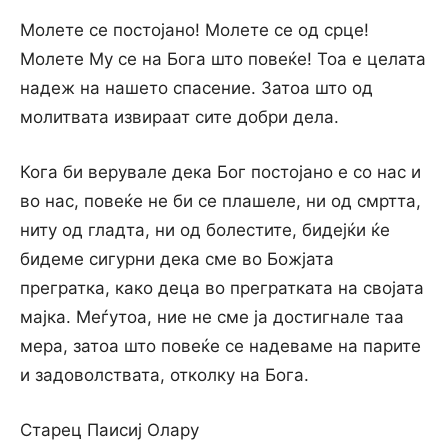
Молете се постојано! Молете се од срце!
Молете Му се на Бога што повеќе! Тоа е целата
надеж на нашето спасение. Затоа што од
молитвата извираат сите добри дела.
Кога би верувале дека Бог постојано е со нас и
во нас, повеќе не би се плашеле, ни од смртта,
ниту од гладта, ни од болестите, бидејќи ќе
бидеме сигурни дека сме во Божјата
прегратка, како деца во прегратката на својата
мајка. Меѓутоа, ние не сме ја достигнале таа
мера, затоа што повеќе се надеваме на парите
и задоволствата, отколку на Бога.
Старец Паисиј Олару