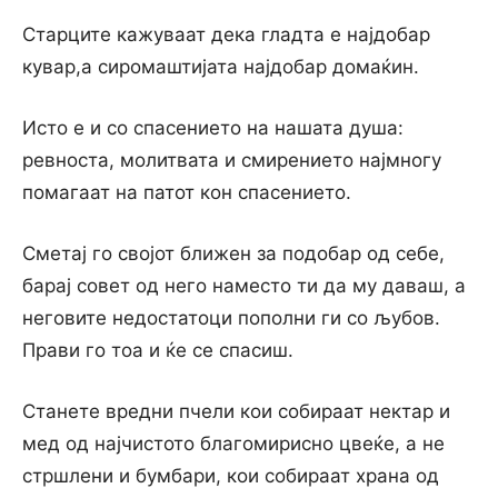
Старците кажуваат дека гладта е најдобар
кувар,а сиромаштијата најдобар домаќин.
Исто е и со спасението на нашата душа:
ревноста, молитвата и смирението најмногу
помагаат на патот кон спасението.
Сметај го својот ближен за подобар од себе,
барај совет од него наместо ти да му даваш, а
неговите недостатоци пополни ги со љубов.
Прави го тоа и ќе се спасиш.
Станете вредни пчели кои собираат нектар и
мед од најчистото благомирисно цвеќе, а не
стршлени и бумбари, кои собираат храна од