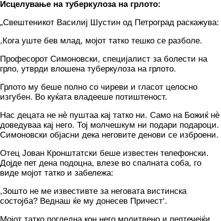
Исцелување на туберкулоза на грлото:
„Свештеникот Василиј Шустин од Петроград раскажува:
,Кога уште бев млад, мојот татко тешко се разболе.
Професорот Симоновски, специјалист за болести на
грло, утврди влошена туберкулоза на грлото.
Грлото му беше полно со чиреви и гласот целосно
изгубен. Во куќата владееше потиштеност.
Нас децата не нè пуштаа кај татко ни. Само на Божиќ нè
доведуваа кај него. Тој молчешкум ни подари подароци.
Симоновски објасни дека неговите денови се изброени.
Отец Јован Кронштатски беше известен телефонски.
Дојде пет дена подоцна, влезе во спалната соба, го
виде мојот татко и забележа:
,Зошто не ме известивте за неговата вистинска
состојба? Веднаш ќе му донесев Причест‘.
Мојот татко погледна кон него молитвено и пелтечејќи.