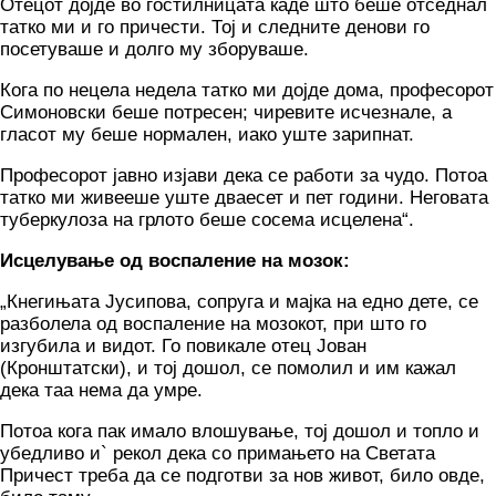
Отецот дојде во гостилницата каде што беше отседнал
татко ми и го причести. Тој и следните денови го
посетуваше и долго му зборуваше.
Кога по нецела недела татко ми дојде дома, професорот
Симоновски беше потресен; чиревите исчезнале, а
гласот му беше нормален, иако уште зарипнат.
Професорот јавно изјави дека се работи за чудо. Потоа
татко ми живееше уште дваесет и пет години. Неговата
туберкулоза на грлото беше сосема исцелена“.
Исцелување од воспаление на мозок:
„Кнегињата Јусипова, сопруга и мајка на едно дете, се
разболела од воспаление на мозокот, при што го
изгубила и видот. Го повикале отец Јован
(Кронштатски), и тој дошол, се помолил и им кажал
дека таа нема да умре.
Потоа кога пак имало влошување, тој дошол и топло и
убедливо и` рекол дека со примањето на Светата
Причест треба да се подготви за нов живот, било овде,