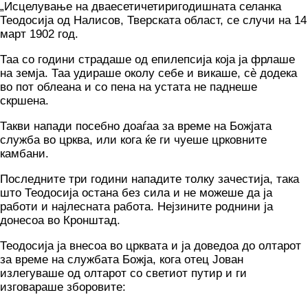
„Исцелување на дваесетичетиригодишната селанка
Теодосија од Налисов, Тверската област, се случи на 14
март 1902 год.
Таа со години страдаше од епилепсија која ја фрлаше
на земја. Таа удираше околу себе и викаше, сè додека
во пот облеана и со пена на устата не паднеше
скршена.
Такви напади посебно доаѓаа за време на Божјата
служба во црква, или кога ќе ги чуеше црковните
камбани.
Последните три години нападите толку зачестија, така
што Теодосија остана без сила и не можеше да ја
работи и најлесната работа. Нејзините роднини ја
донесоа во Кронштад.
Теодосија ја внесоа во црквата и ја доведоа до олтарот
за време на службата Божја, кога отец Јован
излегуваше од олтарот со светиот путир и ги
изговараше зборовите: