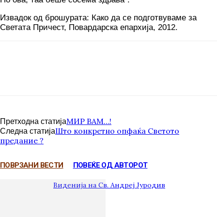
Извадок од брошурата: Како да се подготвуваме за
Светата Причест, Повардарска епархија, 2012.
МИР ВАМ…!
Претходна статија
Што конкретно опфаќа Светото
Следна статија
предание ?
ПОВРЗАНИ ВЕСТИ
ПОВЕЌЕ ОД АВТОРОТ
Виденија на Св. Андреј Јуродив