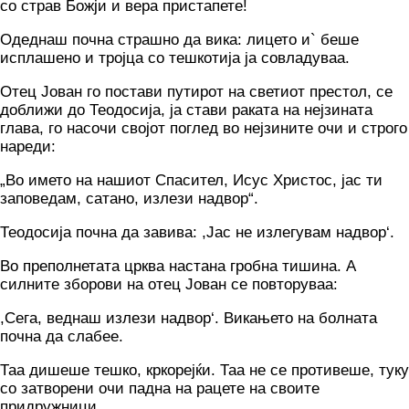
со страв Божји и вера пристапете!
Одеднаш почна страшно да вика: лицето и` беше
исплашено и тројца со тешкотија ја совладуваа.
Отец Јован го постави путирот на светиот престол, се
доближи до Теодосија, ја стави раката на нејзината
глава, го насочи својот поглед во нејзините очи и строго
нареди:
„Во името на нашиот Спасител, Исус Христос, јас ти
заповедам, сатано, излези надвор“.
Теодосија почна да завива: ,Јас не излегувам надвор‘.
Во преполнетата црква настана гробна тишина. А
силните зборови на отец Јован се повторуваа:
,Сега, веднаш излези надвор‘. Викањето на болната
почна да слабее.
Таа дишеше тешко, кркорејќи. Таа не се противеше, туку
со затворени очи падна на рацете на своите
придружници.