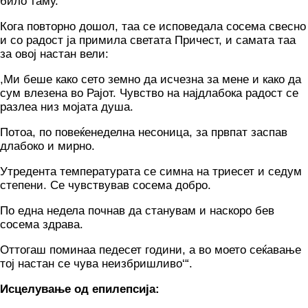
било таму.
Кога повторно дошол, таа се исповедала сосема свесно
и со радост ја примила светата Причест, и самата таа
за овој настан вели:
,Ми беше како сето земно да исчезна за мене и како да
сум влезена во Рајот. Чувство на најдлабока радост се
разлеа низ мојата душа.
Потоа, по повеќенеделна несоница, за првпат заспав
длабоко и мирно.
Утредента температурата се симна на триесет и седум
степени. Се чувствував сосема добро.
По една недела почнав да станувам и наскоро бев
сосема здрава.
Оттогаш поминаа педесет години, а во моето сеќавање
тој настан се чува неизбришливо‘“.
Исцелување од епилепсија: