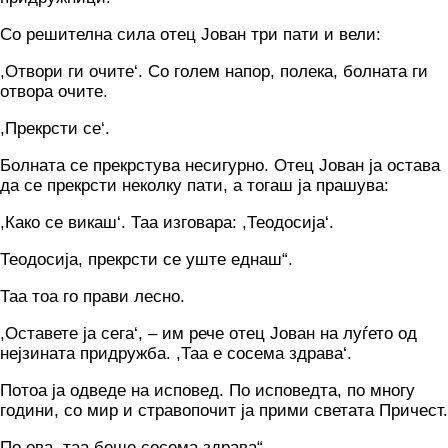
Со решителна сила отец Јован три пати и вели:
,Отвори ги очите‘. Со голем напор, полека, болната ги
отвора очите.
,Прекрсти се‘.
Болната се прекрстува несигурно. Отец Јован ја остава
да се прекрсти неколку пати, а тогаш ја прашува:
,Како се викаш‘. Таа изговара: ,Теодосија‘.
Теодосија, прекрсти се уште еднаш“.
Таа тоа го прави лесно.
,Оставете ја сега‘, – им рече отец Јован на луѓето од
нејзината придружба. ,Таа е сосема здрава‘.
Потоа ја одведе на исповед. По исповедта, по многу
години, со мир и стравопочит ја прими светата Причест.
По ова, таа беше сосема здрава“.