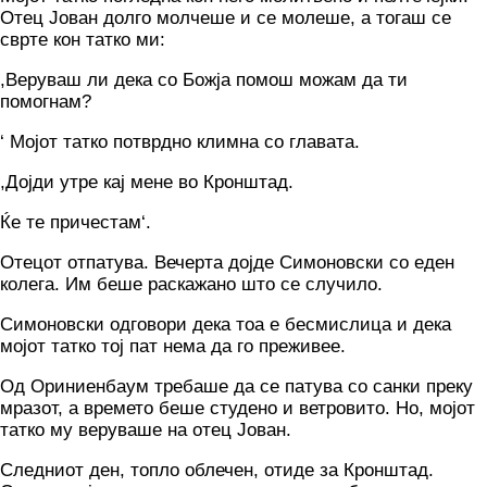
Отец Јован долго молчеше и се молеше, а тогаш се
сврте кон татко ми:
,Веруваш ли дека со Божја помош можам да ти
помогнам?
‘ Мојот татко потврдно климна со главата.
,Дојди утре кај мене во Кронштад.
Ќе те причестам‘.
Отецот отпатува. Вечерта дојде Симоновски со еден
колега. Им беше раскажано што се случило.
Симоновски одговори дека тоа е бесмислица и дека
мојот татко тој пат нема да го преживее.
Од Ориниенбаум требаше да се патува со санки преку
мразот, а времето беше студено и ветровито. Но, мојот
татко му веруваше на отец Јован.
Следниот ден, топло облечен, отиде за Кронштад.