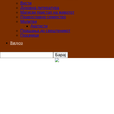
Вести
Духовна литература
Магиски пристап на животот
Православно семејство
Молитви
Акатисти
Прашања до свештеникот
Празници
Видео