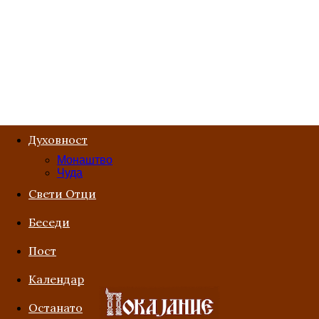
Духовност
Монаштво
Чуда
Свети Отци
Беседи
Пост
Kалендар
Останато