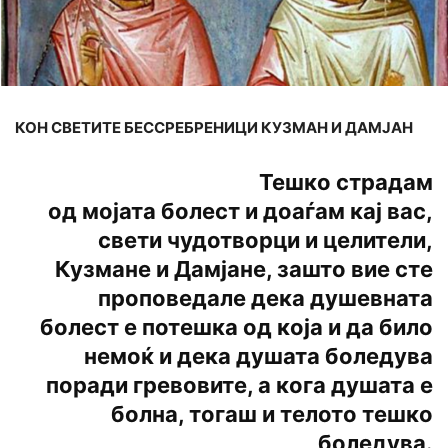
КОН СВЕТИТЕ БЕССРЕБРЕНИЦИ КУЗМАН И ДАМЈАН
Тешко страдам
од мојата болест и доаѓам кај вас,
свети чудотворци и целители,
Кузмане и Дамјане, зашто вие сте
проповедале дека душевната
болест е потешка од која и да било
немоќ и дека душата боледува
поради гревовите, а кога душата е
болна, тогаш и телото тешко
боледува.