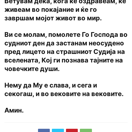
Ветувам дека, кога ќе оздравеам, ќе
живеам во покајание и ќе го
завршам мојот живот во мир.
Ви се молам, помолете Го Господа во
судниот ден да застанам неосудено
пред лицето на страшниот Судија на
вселената, Кој ги познава тајните на
човечките души.
Нему да My e слава, и сега и
секогаш, и во вековите на вековите.
Амин.