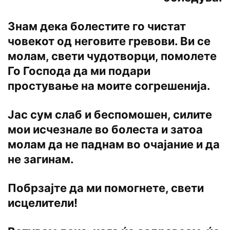
Знам дека болестите го чистат
човекот од неговите гревови. Ви се
молам, свети чудотворци, помолете
Го Господа да ми подари
простување на моите согрешенија.
Јас сум слаб и беспомошен, силите
мои исчезнале во болеста и затоа
молам да не паднам во очајание и да
не загинам.
Побрзајте да ми помогнете, свети
исцелители!