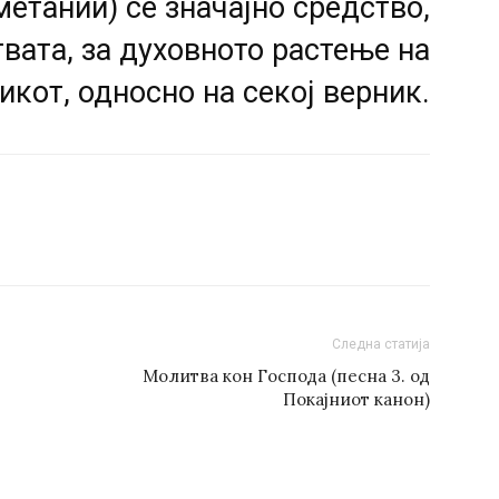
етании) се значајно средство,
твата, за духовното растење на
кот, односно на секој верник.
Следна статија
Молитва кон Господа (песна 3. од
Покајниот канон)