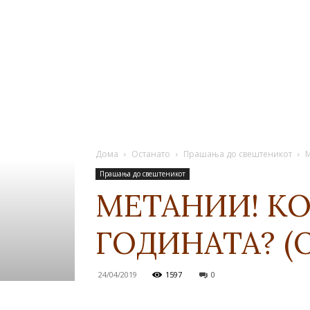
Дома
Останато
Прашања до свештеникот
М
Прашања до свештеникот
МЕТАНИИ! КО
ГОДИНАТА? (О
24/04/2019
1597
0