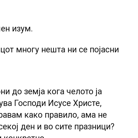
ен изум.
цот многу нешта ни се појасни
и до земја кога челото ја
ува Господи Исусе Христе,
равам како правило, ама не
секој ден и во сите празници?