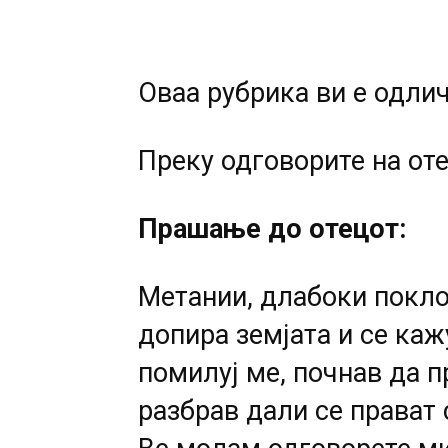
Оваа рубрика ви е одлич
Преку одговорите на оте
Прашање до отецот:
Метании, длабоки поклон
допира земјата и се каж
помилуј ме, почнав да п
разбрав дали се прават 