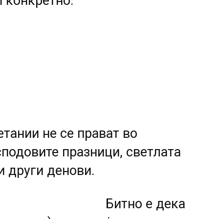
 конкретно.
тании не се прават во
сподовите празници, светлата
 други денови.
Битно е дека