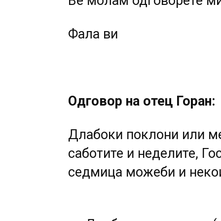
Ве молам одговорете ми
Фала ви
Одговор на отец Горан:
Длабоки поклони или ме
саботите и неделите, Го
седмица можеби и некои