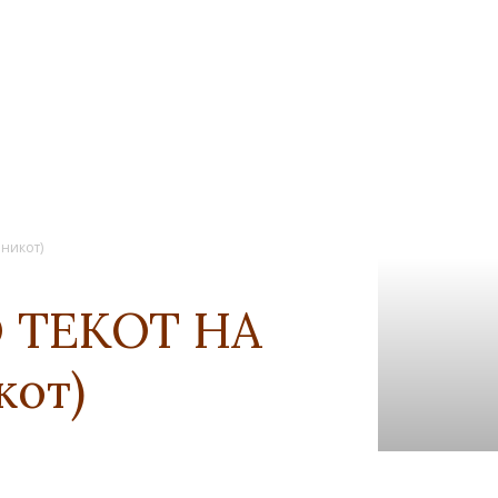
никот)
О ТЕКОТ НА
кот)