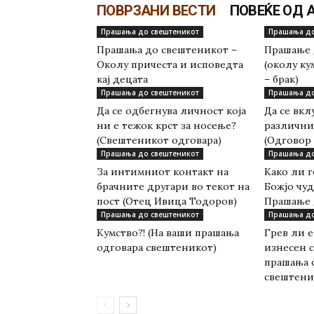
ПОВРЗАНИ ВЕСТИ
ПОВЕЌЕ ОД 
Прашања до свештеникот
Прашања до
Прашања до свештеникот –
Прашање 
Околу причеста и исповедта
(околу ку
кај децата
– брак)
Прашања до свештеникот
Прашања до
Да се одбегнува личност која
Да се вкл
ни е тежок крст за носење?
различни
(Свештеникот одговара)
(Одговор
Прашања до свештеникот
Прашања до
За интимниот контакт на
Како ли г
брачните другари во текот на
Божјо чуд
пост (Отец Ивица Тодоров)
Прашање 
Прашања до свештеникот
Прашања до
Кумство?! (На ваши прашања
Грев ли е
одговара свештеникот)
изнесен с
прашања 
свештени