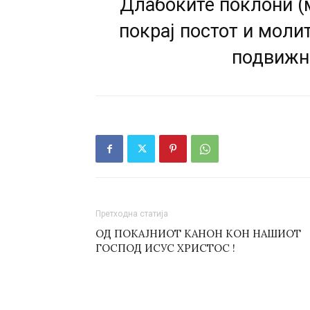
Длабоките поклони (м
покрај постот и моли
подвижни
Претходна статија
ОД ПОКАЈНИОТ КАНОН КОН НАШИОТ
ГОСПОД ИСУС ХРИСТОС !