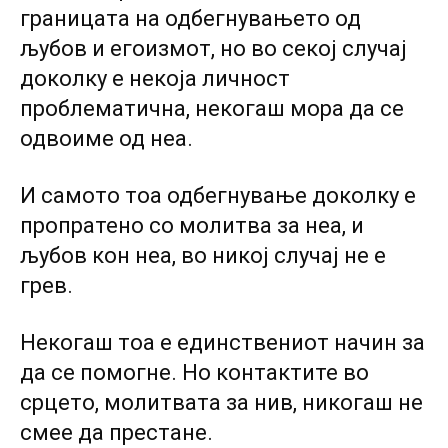
границата на одбегнувањето од
љубов и егоизмот, но во секој случај
доколку е некоја личност
проблематична, некогаш мора да се
одвоиме од неа.
И самото тоа одбегнување доколку е
пропратено со молитва за неа, и
љубов кон неа, во никој случај не е
грев.
Некогаш тоа е единствениот начин за
да се помогне. Но контактите во
срцето, молитвата за нив, никогаш не
смее да престане.