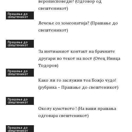
верописповеди? (Одговор од
свештеникот)
Прашања до
свештеникот
Лечење со хомеопатија? (Прашање до
свештеникот)
Прашања до
свештеникот
За интимниот контакт на брачните
другари во текот на пост (Отец Ивица
Тодоров)
Прашања до
свештеникот
Како ли го заслужив тоа Божјо чудо!
(рубрика – Прашање до свештеникот)
Прашања до
свештеникот
Околу кумството ! (На ваши прашања
одговара свештеникот)
Прашања до
свештеникот