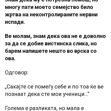
многу пати моето семејство било
жртва на неконтролираните нервни
испади.
Ве молам, знам дека ова не е доволно
за да се добие вистинска слика, но
барем напишете нешто во врска со
ова.
Одговор:
„Сакајте се помеѓу себе и по тоа ќе ве
познаат дека сте мои ученици…“
Голема е разликата, но мала е