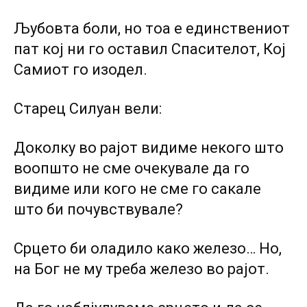
Љубовта боли, но тоа е единствениот
пат кој ни го оставил Спасителот, Кој
Самиот го изодел.
Старец Силуан вели:
Доколку во рајот видиме некого што
воопшто не сме очекувале да го
видиме или кого не сме го сакале
што би почувствувале?
Срцето би оладило како железо… Но,
на Бог не му треба железо во рајот.