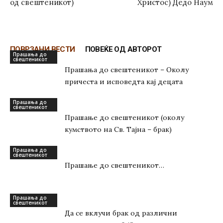
од свештеникот)
Христос) Дедо Наум
ПОВРЗАНИ ВЕСТИ
ПОВЕЌЕ ОД АВТОРОТ
Прашања до
свештеникот
Прашања до свештеникот – Околу
причеста и исповедта кај децата
Прашања до
свештеникот
Прашање до свештеникот (околу
кумството на Св. Тајна – брак)
Прашања до
свештеникот
Прашање до свештеникот…
Прашања до
свештеникот
Да се вклучи брак од различни