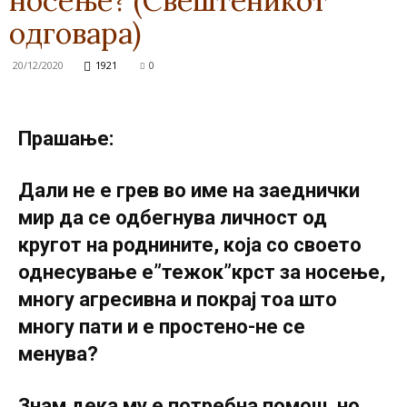
носење? (Свештеникот
одговара)
20/12/2020
1921
0
Прашање:
Дали не е грев во име на заеднички
мир да се одбегнува личност од
кругот на роднините, која со своето
однесување е”тежок”крст за носење,
многу агресивна и покрај тоа што
многу пати и е простено-не се
менува?
Знам дека му е потребна помош, но