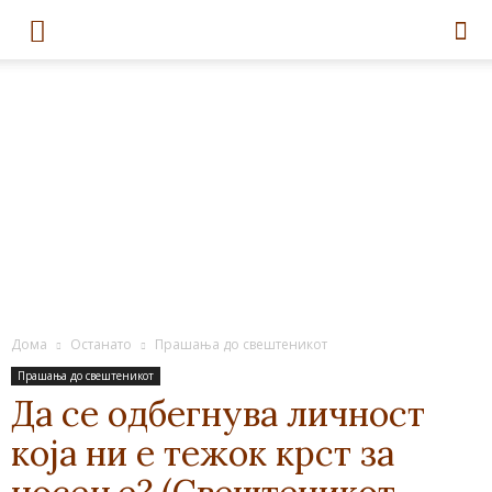
Дома
Останато
Прашања до свештеникот
Прашања до свештеникот
Да се одбегнува личност
која ни е тежок крст за