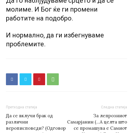
Да го наблјудуваме срцето и да се
молиме. И Бог ќе ги промени
работите на подобро.
И нормално, да ги избегнуваме
проблемите.
Претходна статија
Следна статија
Да се вклучи брак од
За лепрозниот
различни
Самарјанин (…А целта што
верописповеди? (Одговор
се промашува е Самиот