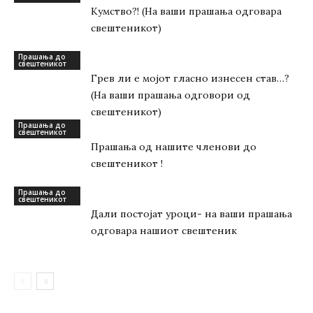
Кумство?! (На ваши прашања одговара
свештеникот)
Прашања до
свештеникот
Грев ли е мојот гласно изнесен став…?
(На ваши прашања одговори од
свештеникот)
Прашања до
свештеникот
Прашања од нашите членови до
свештеникот !
Прашања до
свештеникот
Дали постојат уроци- на ваши прашања
одговара нашиот свештеник