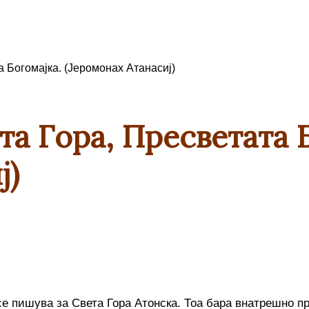
а Богомајка. (Jеромонах Атанасиј)
та Гора, Пресветата 
ј)
се пишува за Света Гора Атонска. Тоа бара внатрешно п