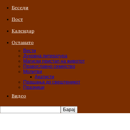
Беседи
Пост
Kалендар
Останато
Вести
Духовна литература
Магиски пристап на животот
Православно семејство
Молитви
Акатисти
Прашања до свештеникот
Празници
Видео
Покајание