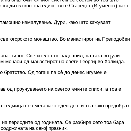
аководител кон тоа единство е Старецот (Игуменот) како
натамошно намалување. Дури, како што кажуваат
а светогорското монаштво. Во манастирот на Преподобен
анастирот. Светителот не задоцнил, па така во јули
м монаси од манастирот на свети Георгиј во Халкида.
о братство. Од тогаш па сè до денес игумен е
в од проучувањето на светоотечките списи, а тоа е
а седмица се смета како еден ден, и тоа како предобраз
 на периодите од годината. Се разбира сето тоа бара
содржината на секој празник.