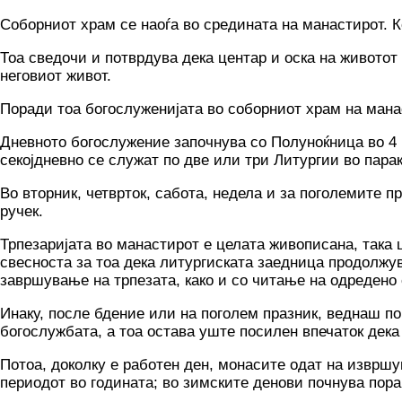
Соборниот храм се наоѓа во средината на манастирот. К
Тоа сведочи и потврдува дека центар и оска на животот
неговиот живот.
Поради тоа богослуженијата во соборниот храм на мана
Дневното богослужение започнува со Полуноќница во 4 ч
секојдневно се служат по две или три Литургии во пара
Во вторник, четврток, сабота, недела и за поголемите 
ручек.
Трпезаријата во манастирот е целата живописана, така ш
свесноста за тоа дека литургиската заедница продолжу
завршување на трпезата, како и со читање на одредено 
Инаку, после бдение или на поголем празник, веднаш по
богослужбата, а тоа остава уште посилен впечаток дека
Потоа, доколку е работен ден, монасите одат на извршу
периодот во годината; во зимските денови почнува пора