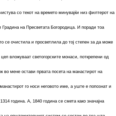
очистува со текот на времето минувајќи низ филтерот на
 и Градина на Пресветата Богородица. И поради тоа
о се очистила и просветлила до тој степен за да може
а цел вложуваат светогорските монаси, поткрепени од
ок во мене остави првата посета на манастирот на
манастирот го носи неговото име, а уште е попознат и
314 година. А, 1840 година се смета како значајна
та на општожителниот систем се состои во тоа што