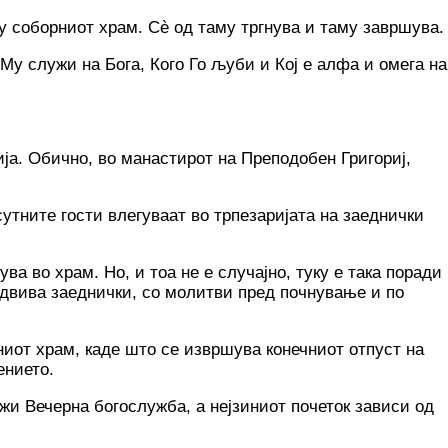
у соборниот храм. Сè од таму тргнува и таму завршува.
Му служи на Бога, Кого Го љуби и Кој е алфа и омега на
ја. Обично, во манастирот на Преподобен Григориј,
сутните гости влегуваат во трпезаријата на заеднички
а во храм. Но, и тоа не е случајно, туку е така поради
одвива заеднички, со молитви пред почнување и по
ниот храм, каде што се извршува конечниот отпуст на
ението.
жи Вечерна богослужба, а нејзиниот почеток зависи од