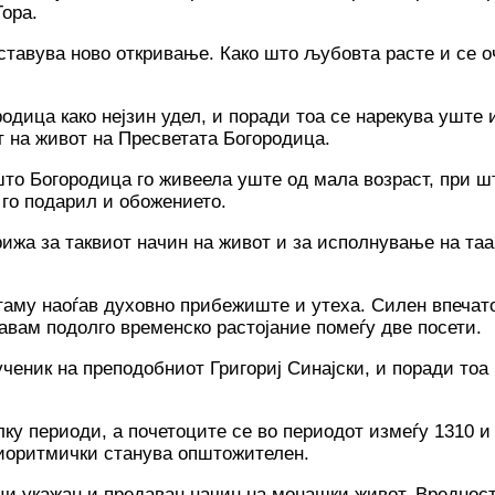
Гора.
етставува ново откривање. Како што љубовта расте и се 
родица како нејзин удел, и поради тоа се нарекува уште
т на живот на Пресветата Богородица.
то Богородица го живеела уште од мала возраст, при шт
ѝ го подарил и обожението.
грижа за таквиот начин на живот и за исполнување на та
 таму наоѓав духовно прибежиште и утеха. Силен впечат
тавам подолго временско растојание помеѓу две посети.
ченик на преподобниот Григориј Синајски, и поради тоа 
у периоди, а почетоците се во периодот измеѓу 1310 и 1
идиоритмички станува општожителен.
ци укажан и предаван начин на монашки живот. Вреднос