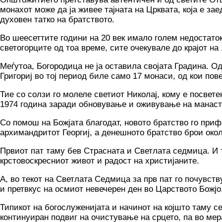
монахот може да ја живее тајната на Црквата, која е за
духовен татко на братството.
Во шеесеттите години на 20 век имало голем недостато
светогорците од тоа време, сите очекувале до крајот на 
Меѓутоа, Богородица не ја оставила својата Градина. О
Григориј во тој период биле само 17 монаси, од кои пов
Тие со солзи го молеле светиот Николај, кому е посвет
1974 година заради обновување и оживување на манасти
Со помош на Божјата благодат, новото братство го при
архимандритот Георгиј, а денешното братство брои око
Првиот пат таму бев Страсната и Светлата седмица. И т
крстовоскресниот живот и радост на христијаните.
А, во текот на Светлата Седмица за прв пат го почувств
и претвкус на осмиот невечерен ден во Царството Божјо
Типикот на богослуженијата и начинот на којшто таму с
континуиран подвиг на очистување на срцето, па во мер