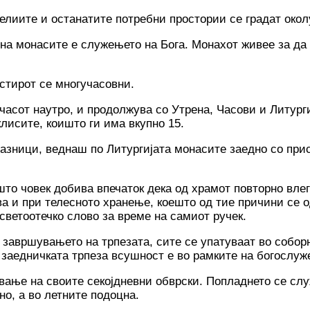
елиите и останатите потребни простории се градат окол
 на монасите е служењето на Бога. Монахот живее за да 
стирот се многучасовни.
асот наутро, и продолжува со Утрена, Часови и Литурги
клисите, коишто ги има вкупно 15.
празници, веднаш по Литургијата монасите заедно со при
то човек добива впечаток дека од храмот повторно влегув
ва и при телесното хранење, коешто од тие причини се 
светоотечко слово за време на самиот ручек.
 завршувањето на трпезата, сите се упатуваат во собор
 заедничката трпеза всушност е во рамките на богослуж
вање на своите секојдневни обврски. Попладнето се слу
но, а во летните подоцна.