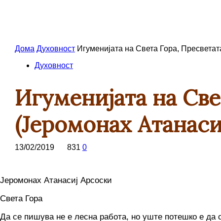
Дома
Духовност
Игуменијата на Света Гора, Пресветат
Духовност
Игуменијата на Све
(Jеромонах Атанаси
13/02/2019
831
0
Јеромонах Атанасиј Арсоски
Света Гора
Да се пишува не е лесна работа, но уште потешко е да 