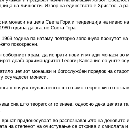
едница на личности. Извор на единството е Христос, а р
к на монаси на цела Света Гора и тенденција на нивно 
1980 година да згасне Света Гора.
д 1968 година па натаму повторно започнува процутот н
еќето повозрасни.
ен соборниот храм, да испрати нови и млади монаси во м
рот доаѓа архимандритот Георгиј Капсанис со уште осу
фатило целиот монашки и богослужбен поредок на старот
лу осумдесет монаси.
огаш почувствував нешто што само теоретски го познава
ував она што теоретски го знаев, односно дека целата та
.
е вршат придонесуваат во распознавањето на деновите и
ата на степенот на очистување се открива и смислата и 