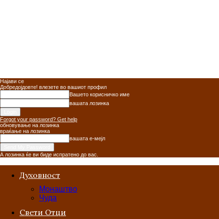
Најави се
Добредојдовте! влезете во вашиот профил
Вашето корисничко име
вашата лозинка
Forgot your password? Get help
обновување на лозинка
враќање на лозинка
вашата е-мејл
А лозинка ќе ви биде испратено до вас.
Духовност
Монаштво
Чуда
Свети Отци