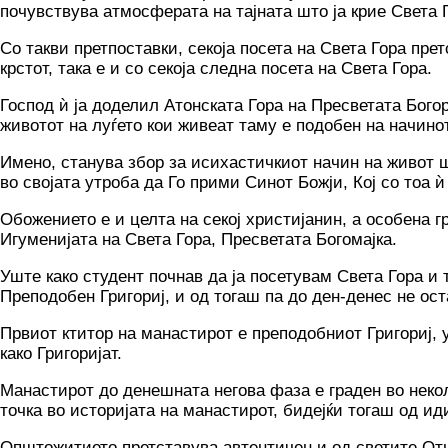
почувствува атмосферата на тајната што ја крие Света 
Со такви претпоставки, секоја посета на Света Гора пр
крстот, така е и со секоја следна посета на Света Гора.
Господ ѝ ја доделил Атонската Гора на Пресветата Бого
животот на луѓето кои живеат таму е подобен на начино
Имено, станува збор за исихастичкиот начин на живот ш
во својата утроба да Го прими Синот Божји, Кој со тоа 
Обожението е и целта на секој христијанин, а особена 
Игуменијата на Света Гора, Пресветата Богомајка.
Уште како студент почнав да ја посетувам Света Гора и
Преподобен Григориј, и од тогаш па до ден-денес не ос
Првиот ктитор на манастирот е преподобниот Григориј, у
како Григоријат.
Манастирот до денешната негова фаза е граден во неколк
точка во историјата на манастирот, бидејќи тогаш од 
Општожитието претставува автентичен и од светите От