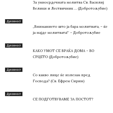
За умносрдечната молитва Св. Василиј
Велики и Лествичник … (Добротољубие)
Духовност
„Вниманието што jа бара молитвата, – ќе
jа најде молитвата!“ – Добротољубие
Духовност
КАКО УМОТ СЕ ВРАЌА ДОМА – ВО
СРЦЕТО (Добротољубие)
Духовност
Со какво лице ќе излезам пред
Господа? (Св. Ефрем Сирин)
Духовност
СЕ ПОДГОТВУВАМЕ ЗА ПОСТОТ?