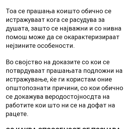
Тоа се прашања коишто обично се
истражуваат кога се расудува за
душата, зашто се најважни и со нивна
помош може да се окарактеризираат
нејзините особености.
Во својство на доказите со кои се
потврдуваат прашањата подложни на
истражување, ќе ги користам оние
општопознати причини, со кои обично
се докажува веродостојносдта на
работите кои што ни се на дофат на
рацете.