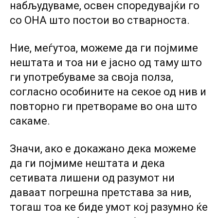
набљудуваме, освен споредувајќи го
со ОНА што постои во стварноста.
Ние, меѓутоа, можеме да ги појмиме
нештата и тоа ни е јасно од таму што
ги употребуваме за своја полза,
согласно особините на секое од нив и
повторно ги претвораме во она што
сакаме.
Значи, ако е докажано дека можеме
да ги појмиме нештата и дека
сетивата лишени од разумот ни
даваат погрешна претстава за нив,
тогаш тоа ке биде умот кој разумно ќе