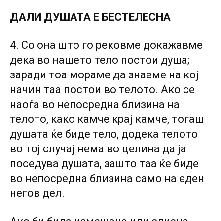
ДАЛИ ДУШАТА Е БЕСТЕЛЕСНА
4. Со она што го рековме докажавме
дека во нашето тело постои душа;
заради тоа мораме да знаеме на кој
начин таа постои во телото. Ако се
наоѓа во непосредна близина на
телото, како камче крај камче, тогаш
душата ќе биде тело, додека телото
во тој случај нема во целина да ја
поседува душата, зашто таа ќе биде
во непосредна близина само на еден
негов дел.