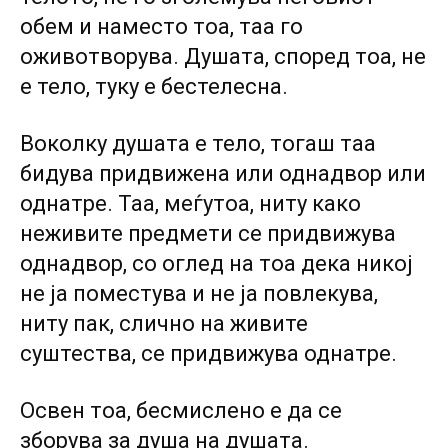
обем и наместо тоа, таа го
оживотворува. Душата, според тоа, не
е тело, туку е бестелесна.
Воколку душата е тело, тогаш таа
бидува придвижена или однадвор или
однатре. Таа, меѓутоа, ниту како
неживите предмети се придвижува
однадвор, со оглед на тоа дека никој
не ја поместува и не ја повлекува,
ниту пак, слично на живите
суштества, се придвижува однатре.
Освен тоа, бесмислено е да се
зборува за душа на душата.