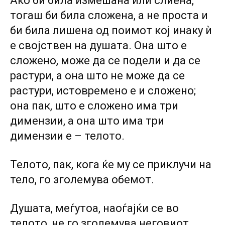
Ако би била измешана или слиена,
тогаш би била сложена, а не проста и
би била лишена од поимот кој инаку ѝ
е својствен на душата. Она што е
сложено, може да се подели и да се
растури, а она што не може да се
растури, истовремено е и сложено;
она пак, што е сложено има три
димензии, а она што има три
димензии е – телото.
Телото, пак, кога ќе му се приклучи на
тело, го зголемува обемот.
Душата, меѓутоа, наоѓајќи се во
телото, не го зголемува неговиот