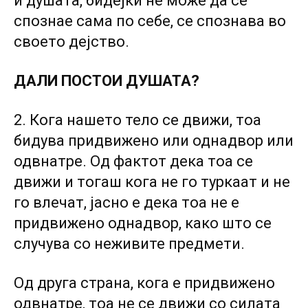
и душата, бидејќи не може да се
спознае сама по себе, се спознава во
своето дејство.
ДАЛИ ПОСТОИ ДУШАТА?
2. Кога нашето тело се движи, тоа
бидува придвижено или однадвор или
одвнатре. Од фактот дека тоа се
движи и тогаш кога не го туркаат и не
го влечат, јасно е дека тоа не е
придвижено однадвор, како што се
случува со неживите предмети.
Од друга страна, кога е придвижено
одвнатре, тоа не се движи со силата