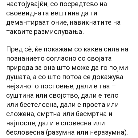
настојувајќи, со посредтсво на
своевидната вештина да ги
демантираат оние, навикнатите на
таквите размислувања.
Пред сè, ќе покажам со каква сила на
познанието согласно со својата
природа за она што може да го појми
душата, а со што потоа се докажува
нејзиното постоење, дали е таа –
суштина или својство, дали е тело
или бестелесна, дали е проста или
сложена, смртна или бесмртна и
најпосле, дали е словесна или
бесловесна (разумна или неразумна).