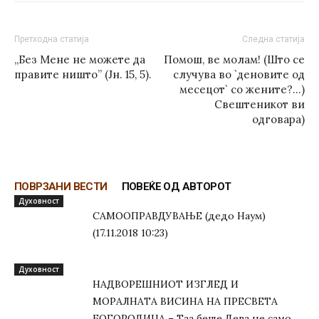
Претходна статија
Следна статија
„Без Мене не можете да
Помош, ве молам! (Што се
правите ништо” (Јн. 15, 5).
случува во `деновите од
месецот` со жените?…)
Свештеникот ви
одговара)
ПОВРЗАНИ ВЕСТИ
ПОВЕЌЕ ОД АВТОРОТ
Духовност
САМООПРАВДУВАЊЕ (дедо Наум)
(17.11.2018 10:23)
Духовност
НАДВОРЕШНИОТ ИЗГЛЕД И
МОРАЛНАТА ВИСИНА HA ПРЕСВЕТА
БОГОРОДИЦА – Таа беше Дева не само