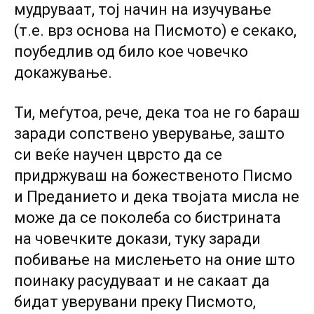
мудруваат, тој начин на изучување
(т.е. врз основа на Писмото) е секако,
поубедлив од било кое човечко
докажување.
Ти, меѓутоа, рече, дека тоа не го бараш
заради сопствено уверување, зашто
си веќе научен цврсто да се
придржуваш на божественото Писмо
и Преданието и дека твојата мисла не
може да се поколеба со бистрината
на човечките докази, туку заради
побивање на мислењето на оние што
поинаку расудуваат и не сакаат да
бидат уверувани преку Писмото,