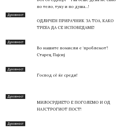
по тело, туку и по душа…!
Духовност
ОДЛИЧЕН ПРИРАЧНИК ЗА ТОА, КАКО
ТРЕБА ДА СЕ ИСПОВЕДАМЕ!
Духовност
Во нашите помисли е ‘проблемот’!
Старец Пајсиј
Духовност
Господ сѐ ќе среди!
Духовност
МИЛОСРДИЕТО Е ПОГОЛЕМО И ОД
НАЈСТРОГИОТ ПОСТ!
Духовност