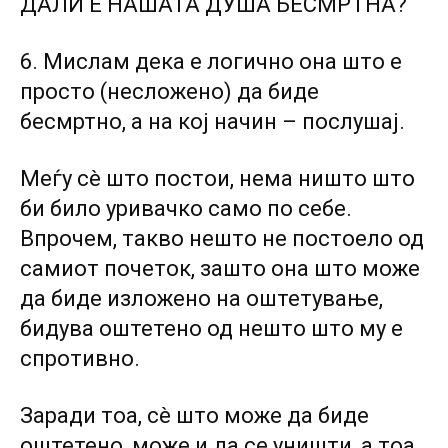
ДАЛИ Е НАШАТА ДУША БЕСМРТНА?
6. Мислам дека е логично она што е
просто (несложено) да биде
бесмртно, а на кој начин – послушај.
Меѓу сè што постои, нема ништо што
би било уривачко само по себе.
Впрочем, такво нешто не постоело од
самиот почеток, зашто она што може
да биде изложено на оштетување,
бидува оштетено од нешто што му е
спротивно.
Заради тоа, сè што може да биде
оштетено, може и да се уништи, а тоа