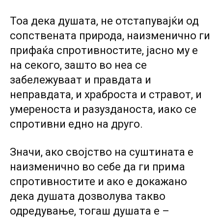
Тоа дека душата, не отстапувајќи од
сопствената природа, наизменично ги
прифаќа спротивностите, јасно му е
на секого, зашто во неа се
забележуваат и правдата и
неправдата, и храброста и стравот, и
умереноста и разузданоста, иако се
спротивни едно на друго.
Значи, ако својство на суштината е
наизменично во себе да ги прима
спротивностите и ако е докажано
дека душата дозволува такво
одредување, тогаш душата е –