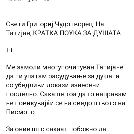
Свети Григориј Чудотворец: На
Татијан, КРАТКА ПОУКА ЗА ДУШАТА
+++
Ме замоли многупочитуван Татијане
да ти упатам расудување за душата
со убедливи докази изнесени
пооделно. Сакаше тоа да го направам
не повикувајќи се на сведоштвото на
Писмото.
За оние што сакаат побожно да