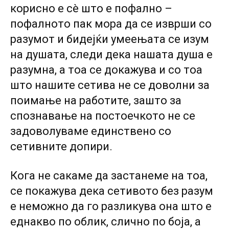
корисно е сè што е пофално –
пофалното пак мора да се изврши со
разумот и бидејќи умеењата се изум
на душата, следи дека нашата душа е
разумна, а тоа се докажува и со тоа
што нашите сетива не се доволни за
поимање на работите, зашто за
спознавање на постоечкото не се
задоволуваме единствено со
сетивните допири.
Кога не сакаме да застанеме на тоа,
се покажува дека сетивото без разум
е неможно да го разликува она што е
еднакво по облик, слично по боја, а