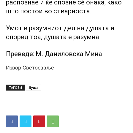
распознае и ќе спозне сè онака, како
што постои во стварноста.
Умот е разумниот дел на душата и
според тоа, душата е разумна.
Преведе: М. Даниловска Мина
Извор Светосавље
ТАГОВИ
Душа