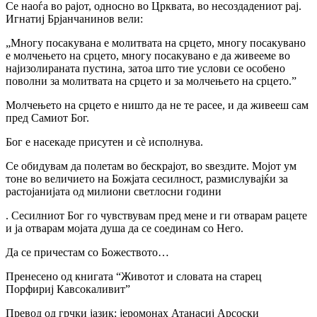
Се наоѓа во рајот, односно во Црквата, во несоздадениот рај.
Игнатиј Брјанчанинов вели:
„Многу посакувана е молитвата на срцето, многу посакувано
е молчењето на срцето, многу посакувано е да живееме во
најизолираната пустина, затоа што тие услови се особено
поволни за молитвата на срцето и за молчењето на срцето.”
Молчењето на срцето е ништо да не те расее, и да живееш сам
пред Самиот Бог.
Бог е насекаде присутен и сè исполнува.
Се обидувам да полетам во бескрајот, во ѕвездите. Мојот ум
тоне во величието на Божјата сесилност, размислувајќи за
растојанијата од милиони светлосни години
. Сесилниот Бог го чувствувам пред мене и ги отварам рацете
и jа отварам мојата душа да се соединам co Heго.
Да се причестам co Божеството…
Пренесено од книгата “Животот и словата на старец
Порфириј Кавсокаливит”
Превод од грчки јазик: јеромонах Атанасиј Арсоски