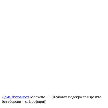
Дома
Духовност
Молчење…! (Љубовта подобро се изразува
без зборови – с. Порфириј)