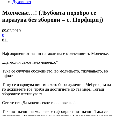
Духовност
Молчење…! (Љубовта подобро се
изразува без зборови – с. Порфириј)
09/02/2019
0
811
Најсовршениот начин на молитва е молчеливиот. Молчење.
„Да молчи секое тело човечко.”
Тука се случува обожението, во молчењето, тихувањето, во
тајната.
Таму се извршува вистинското богослужение. Меѓутоа, за да
го доживеете тоа, треба да достигнете до таа мера. Тогаш
зборовите отстапуваат.
Сетете се: „Да молчи секое тело човечко”.
Таквиот начин на молчење е најсовршениот начин. Така се