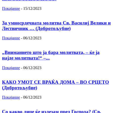
Покајание
-
15/12/2023
За умносрдечната молитва Св. Василиј Велики и
Лествичник … (Добротољубие)
Покајание
-
06/12/2023
„Вниманието што jа бара молитвата, – ќе jа
најде молитвата!“ –...
Покајание
-
06/12/2023
КАКО УМОТ СЕ ВРАЌА ДОМА – ВО СРЦЕТО
(Добротољубие)
Покајание
-
06/12/2023
Со какво лице ќе излезам пред Господа? (Св.