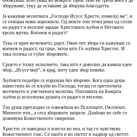
обожуваш. Влегуваш во Божјите тајни. Ние не треба многу да
зборуваме, туку да оставаме да зборува благодатта.
Ја кажував молитвата „Господи Исусе Христе, помилуј ме”, и
се отвораа нови хоризонти. Од моите очи течеа реки од солзи
на радост и веселие заради Христовата љубов и Неговата
крсна жртва. Копнеж и радост!
Тука се крие величието, рајот. Овие пет збора ги кажуваш co
копнеж и радост, од срце, затоа што Го љубиш Христос. И
така полека се губат зборовите.
Срцето е толку исполнето, така што е доволно да кажеш еден
збор, „Исусе мој!”, и крај, ниту еден збор повеќе.
Љубовта подобро се изразува без зборови. Кога една душа
навистина ќе се вљуби во Господа, тогаш ги претпочита
молчењето и умствената молитва. Поплавата на Божјата
љубов ја исполнува душата co радост и веселие.
Таа душа претходно се извежбала во Псалтирот, Октоихот,
Минеите итн., а сега зборовите запреле. Длабоко во себе го
доживува Божественото смирение.
Христос се наведнал и влегол во неа, и таа го чувствува
Божествениот глас. Се наоѓа и во светот и надвор од светот.