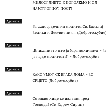
МИЛОСРДИЕТО Е ПОГОЛЕМО И ОД
НАЈСТРОГИОТ ПОСТ!
Духовност
За умносрдечната молитва Св. Василиј
Велики и Лествичник … (Добротољубие)
Духовност
„Вниманието што jа бара молитвата, – ќе
jа најде молитвата!“ – Добротољубие
Духовност
КАКО УМОТ СЕ ВРАЌА ДОМА – ВО
СРЦЕТО (Добротољубие)
Духовност
Со какво лице ќе излезам пред
Господа? (Св. Ефрем Сирин)