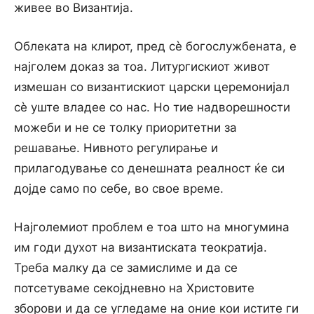
живее во Византија.
Облеката на клирот, пред сѐ богослужбената, е
најголем доказ за тоа. Литургискиот живот
измешан со византискиот царски церемонијал
сѐ уште владее со нас. Но тие надворешности
можеби и не се толку приоритетни за
решавање. Нивното регулирање и
прилагодување со денешната реалност ќе си
дојде само по себе, во свое време.
Најголемиот проблем е тоа што на многумина
им годи духот на византиската теократија.
Треба малку да се замислиме и да се
потсетуваме секојдневно на Христовите
зборови и да се угледаме на оние кои истите ги