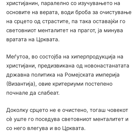
христијанин, паралелно со изучувањето на
основите на верата, води броба за очистување
на срцето од страстите, па така оставајќи го
световниот менталитет на прагот, ја минува
вратата на Црквата.
Меѓутоа, во состојба на хиперпродукција на
христијани, предизвикана од новонастанатата
државна политика на Ромејската империја
(Византија), овие критериуми постепено
почнале да слабеат.
Доколку срцето не е очистено, тогаш човекот
сѐ уште го поседува световниот менталитет и
со него влегува и во Црквата.