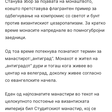
Станува збор за појавата на монаштвото,
коешто претставува флагрантен пример за
одбегнување на компромис со светот и бунт
против византискиот цезаропапизам. За кратко
време монасите напреднале во помногубројни
заедници.
Од тоа време потекнува познатиот термин за
манастирот:„антиград“. Монахот е жител на
„антиградот“ дури и тогаш кога живее во
центар на велеград, доколку живее согласно
со евангелските начела.
Еден од најпознатите манастири во текот на
целокупното постоење на византиската
империја бил Студитскиот манастир, кој се