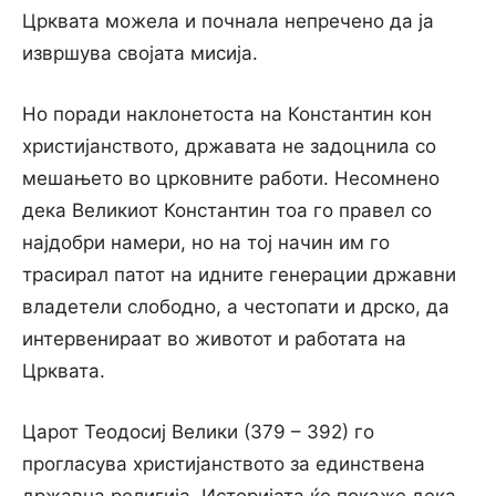
Црквата можела и почнала непречено да ја
извршува својата мисија.
Но поради наклонетоста на Константин кон
христијанството, државата не задоцнила со
мешањето во црковните работи. Несомнено
дека Великиот Константин тоа го правел со
најдобри намери, но на тој начин им го
трасирал патот на идните генерации државни
владетели слободно, а честопати и дрско, да
интервенираат во животот и работата на
Црквата.
Царот Теодосиј Велики (379 – 392) го
прогласува христијанството за единствена