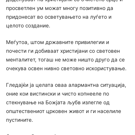
просветлен ум можат многу позитивно да
придонесат во осветувањето на луѓето и
целото создание.
Меѓутоа, штом државните привилегии и
почести ги добиваат христијани со световен
менталитет, тогаш не може ништо друго да се
очекува освен нивно световно искористување.
Гледајќи ја целата оваа алармантна ситуација,
оние кои вистински и чисто копнееле по
стекнување на Божјата љубв излегле од
општествениот црковен живот и ги населиле
пустините.