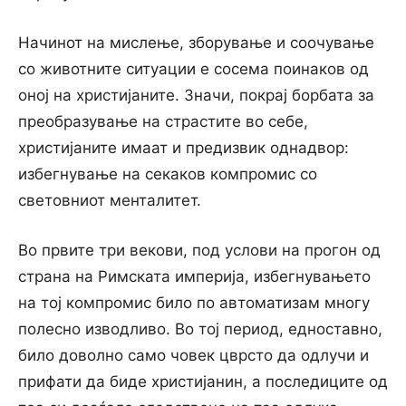
Начинот на мислење, зборување и соочување
со животните ситуации е сосема поинаков од
оној на христијаните. Значи, покрај борбата за
преобразување на страстите во себе,
христијаните имаат и предизвик однадвор:
избегнување на секаков компромис со
световниот менталитет.
Во првите три векови, под услови на прогон од
страна на Римската империја, избегнувањето
на тој компромис било по автоматизам многу
полесно изводливо. Во тој период, едноставно,
било доволно само човек цврсто да одлучи и
прифати да биде христијанин, а последиците од