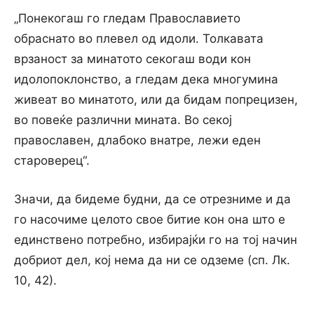
„Понекогаш го гледам Православието
обраснато во плевел од идоли. Толкавата
врзаност за минатото секогаш води кон
идолопоклонство, а гледам дека многумина
живеат во минатото, или да бидам попрецизен,
во повеќе различни мината. Во секој
православен, длабоко внатре, лежи еден
староверец“.
Значи, да бидеме будни, да се отрезниме и да
го насочиме целото свое битие кон она што е
единствено потребно, избирајќи го на тој начин
добриот дел, кој нема да ни се одземе (сп. Лк.
10, 42).