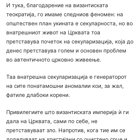
И тука, благодарение на византиската
теократија, го имаме следниов феномен: на
општествен план укината е секуларноста, но во
внатрешниот живот на Црквата тоа
претставува почеток на секуларизација, која до
денес претставува голем и основен проблем
во автентичното црковно живеење.
Таа внатрешна секуларизација е генераторот
на сите понатамошни аномалии кои, за жал,
фатиле длабоки корени.
Привилегиите што византиската империја ѝ ги
дала на Црквата, сами по себе, не
претставуваат зло. Напротив, кога тие им се
доделуваат на христијани со очистено срце и