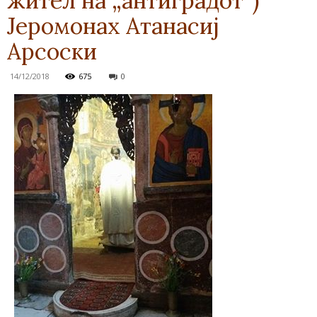
жител на „антиградот“)
Јеромонах Атанасиј
Арсоски
14/12/2018
675
0