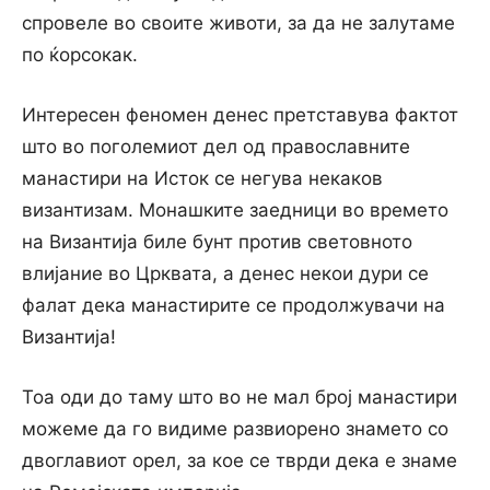
спровеле во своите животи, за да не залутаме
по ќорсокак.
Интересен феномен денес претставува фактот
што во поголемиот дел од православните
манастири на Исток се негува некаков
византизам. Монашките заедници во времето
на Византија биле бунт против световното
влијание во Црквата, а денес некои дури се
фалат дека манастирите се продолжувачи на
Византија!
Тоа оди до таму што во не мал број манастири
можеме да го видиме развиорено знамето со
двоглавиот орел, за кое се тврди дека е знаме