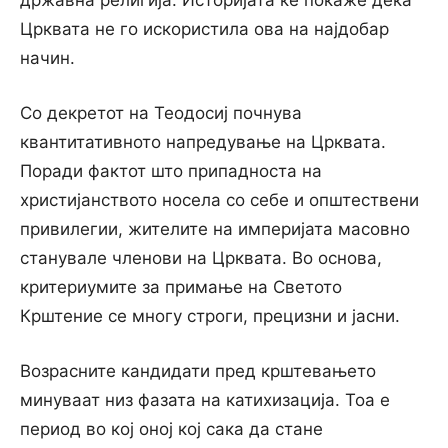
државна религија. Историјата ќе покаже дека
Црквата не го искористила ова на најдобар
начин.
Со декретот на Теодосиј почнува
квантитативното напредување на Црквата.
Поради фактот што припадноста на
христијанството носела со себе и општествени
привилегии, жителите на империјата масовно
станувале членови на Црквата. Во основа,
критериумите за примање на Светото
Крштение се многу строги, прецизни и јасни.
Возрасните кандидати пред крштевањето
минуваат низ фазата на катихизација. Тоа е
период во кој оној кој сака да стане