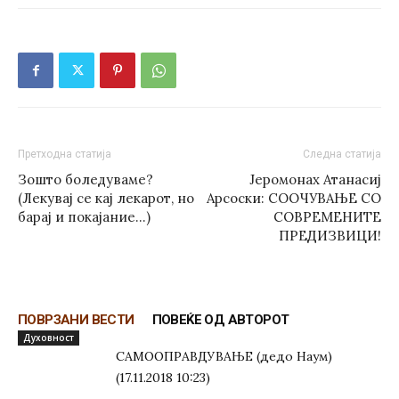
Претходна статија
Следна статија
Зошто боледуваме?
Јеромонах Атанасиј
(Лекувај се кај лекарот, но
Арсоски: СООЧУВАЊЕ СО
барај и покајание…)
СОВРЕМЕНИТЕ
ПРЕДИЗВИЦИ!
ПОВРЗАНИ ВЕСТИ
ПОВЕЌЕ ОД АВТОРОТ
Духовност
САМООПРАВДУВАЊЕ (дедо Наум)
(17.11.2018 10:23)