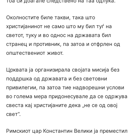
тоа си доаѓале следствено на таа одлука.
Околностите биле такви, така што
христијанинот не само што му бил туѓ на
светот, туку и во однос на државата бил
странец и противник, па затоа и отфрлен од
општествениот живот.
Црквата ја организирала својата мисија без
поддршка од државата и без световни
привилегии, па затоа тие надворешни услови
во голема мера придонесувале да се одржува
свеста кај христијаните дека „не се од овој
свет“.
Римскиот цар Константин Велики ја преместил