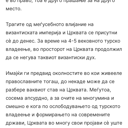
е во право, тоа е друго прашање за на друго
место.
Трагите од меѓусебното влијание на
византиската империја и Црквата се присутни
сѐ до денес. За време на 4-5 вековното турско
владеење, во просторот на Црквата продолжил
да се негува таквиот византиски дух.
Имајќи ги предвид околностите во кои живееле
православните тогаш, до некаде може да се
разбере ваквиот став на Црквата. Меѓутоа,
сосема апсурдно, а за очите на многумина и
смешно е кога по ослободувањето од турското
владеење и формирањето на современите
држави, Црквата во многу свои пројави сѐ уште