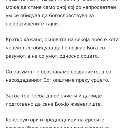
може да стане само оној кој со непросветлен
ум се обидува да богословствува за
највозвишените тајни.
Кратко кажано, основата на секоја ерес е кога
човекот се обидува да Го познае Бога со
разумот, а не со умот, односно срцето.
Со разумот го осознаваме созданието, а со
несоздадениот Бог општиме преку срцето.
Затоа тоа треба да се очисти и да биде
подготвено да сане Божјо живеалиште.
Конструктори и предводници на ересите