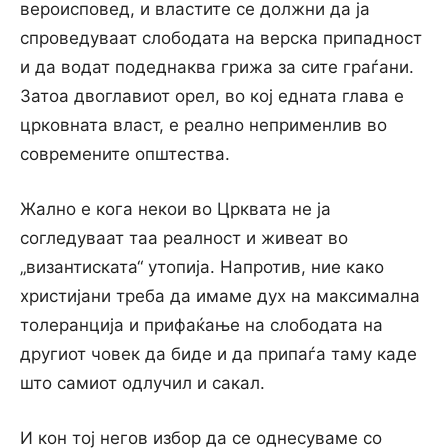
вероисповед, и властите се должни да ја
спроведуваат слободата на верска припадност
и да водат подеднаква грижа за сите граѓани.
Затоа двоглавиот орел, во кој едната глава е
црковната власт, е реално неприменлив во
современите општества.
Жално е кога некои во Црквата не ја
согледуваат таа реалност и живеат во
„византиската“ утопија. Напротив, ние како
христијани треба да имаме дух на максимална
толеранција и прифаќање на слободата на
другиот човек да биде и да припаѓа таму каде
што самиот одлучил и сакал.
И кон тој негов избор да се однесуваме со