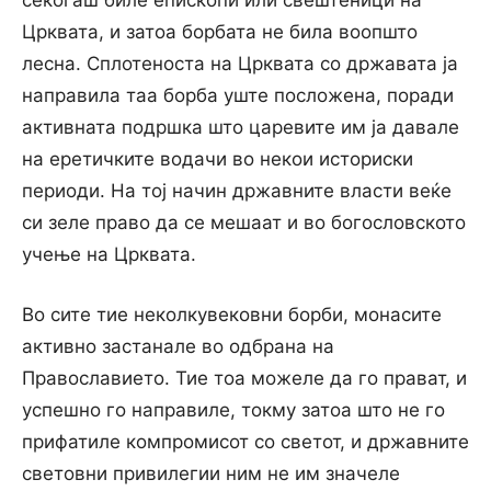
секогаш биле епископи или свештеници на
Црквата, и затоа борбата не била воопшто
лесна. Сплотеноста на Црквата со државата ја
направила таа борба уште посложена, поради
активната подршка што царевите им ја давале
на еретичките водачи во некои историски
периоди. На тој начин државните власти веќе
си зеле право да се мешаат и во богословското
учење на Црквата.
Во сите тие неколкувековни борби, монасите
активно застанале во одбрана на
Православието. Тие тоа можеле да го прават, и
успешно го направиле, токму затоа што не го
прифатиле компромисот со светот, и државните
световни привилегии ним не им значеле