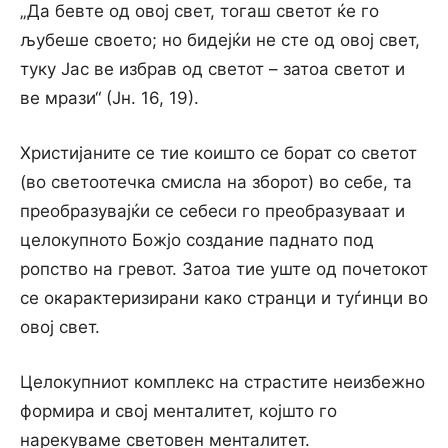
„Да бевте од овој свет, тогаш светот ќе го
љубеше своето; но бидејќи не сте од овој свет,
туку Јас ве избрав од светот – затоа светот и
ве мрази“ (Јн. 16, 19).
Христијаните се тие коишто се борат со светот
(во светоотечка смисла на зборот) во себе, та
преобразувајќи се себеси го преобразуваат и
целокупното Божјо создание паднато под
ропство на гревот. Затоа тие уште од почетокот
се окарактеризирани како странци и туѓинци во
овој свет.
Целокупниот комплекс на страстите неизбежно
формира и свој менталитет, којшто го
нарекуваме световен менталитет.