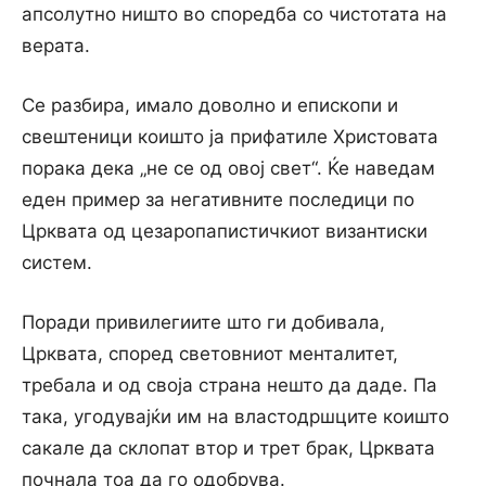
апсолутно ништо во споредба со чистотата на
верата.
Се разбира, имало доволно и епископи и
свештеници коишто ја прифатиле Христовата
порака дека „не се од овој свет“. Ќе наведам
еден пример за негативните последици по
Црквата од цезаропапистичкиот византиски
систем.
Поради привилегиите што ги добивала,
Црквата, според световниот менталитет,
требала и од своја страна нешто да даде. Па
така, угодувајќи им на властодршците коишто
сакале да склопат втор и трет брак, Црквата
почнала тоа да го одобрува.