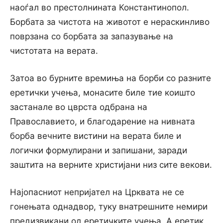
наоѓал во престолнината Константинопол.
Борбата за чистота на животот е нераскинливо
поврзана со борбата за запазување на
чистотата на верата.
Затоа во бурните времиња на борби со разните
еретички учења, монасите биле тие коишто
застанале во цврста одбрана на
Православието, и благодарение на нивната
борба вечните вистини на верата биле и
логички формулирани и запишани, заради
заштита на верните христијани низ сите векови.
Најопасниот непријател на Црквата не се
гонењата однадвор, туку внатрешните немири
предизвикани од еретичките учења. А еретик