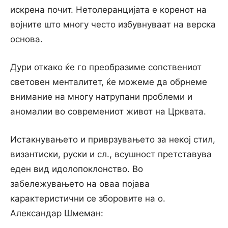
искрена почит. Нетолеранцијата е коренот на
војните што многу често избувнуваат на верска
основа.
Дури откако ќе го преобразиме сопствениот
световен менталитет, ќе можеме да обрнеме
внимание на многу натрупани проблеми и
аномалии во современиот живот на Црквата.
Истакнувањето и приврзувањето за некој стил,
византиски, руски и сл., всушност претставува
еден вид идолопоклонство. Во
забележувањето на оваа појава
карактеристични се зборовите на о.
Александар Шмеман: