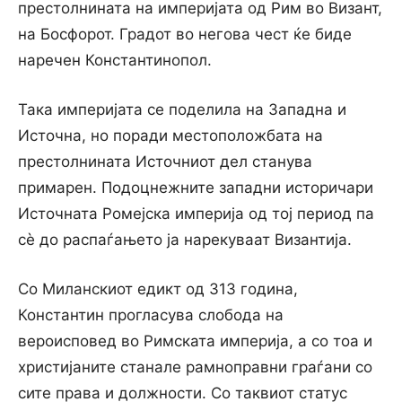
престолнината на империјата од Рим во Визант,
на Босфорот. Градот во негова чест ќе биде
наречен Константинопол.
Така империјата се поделила на Западна и
Источна, но поради местоположбата на
престолнината Источниот дел станува
примарен. Подоцнежните западни историчари
Источната Ромејска империја од тој период па
сѐ до распаѓањето ја нарекуваат Византија.
Со Миланскиот едикт од 313 година,
Константин прогласува слобода на
вероисповед во Римската империја, а со тоа и
христијаните станале рамноправни граѓани со
сите права и должности. Со таквиот статус