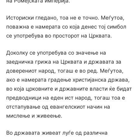
на Ромејската империја.
Историски гледано, тоа не е точно. Меѓутоа,
поважна е намерата со која денес тој симбол
се употребува во просторот на Црквата.
Доколку се употребува со значење на
заедничка грижа на Црквата и државата за
доверениот народ, тогаш е во ред. Меѓутоа,
ако е намерата градење христијанска држава,
во која црковните и државните власти ќе бидат
предводници на еден ист народ, тогаш тоа е
отстапување од евангелскиот начин на
мислење и живеење.
Во државата живеат луѓе од различна