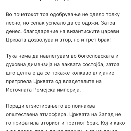
Во почетокот тоа одобрување не одело толку
лесно, но сепак успеало да се одржи. Затоа
денес, благодарение на византиските цареви
Црквата дозволува и втор, но и трет брак!
Тука нема да навлегувам во богословската и
духовна димензија на ваквата состојба, затоа
што целта е да се покаже колкаво влијание
претрпела Црквата од владетелите на
Источната Ромејска империја.
Поради егзистирањето во поинаква
општествена атмосфера, Црквата на Запад не
го прифатила вториот и третиот брак. Кој и како