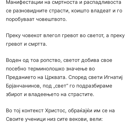
Манифестации на смртноста и распадливоста
се разновидните страсти, коишто владеат и го
поробуваат човештвото.
Преку човекот влегол гревот во светот, а преку
гревот и смртта.
Воден од тоа ропство, светот добива свое
посебно терминолошко значење во
Преданието на Црквата. Според свети Игнатиј
Брјанчанинов, под „свет“ го подразбираме
збирот и владеењето на страстите.
Во тој контекст Христос, обраќајќи им се на
Своите ученици низ сите векови, вели: