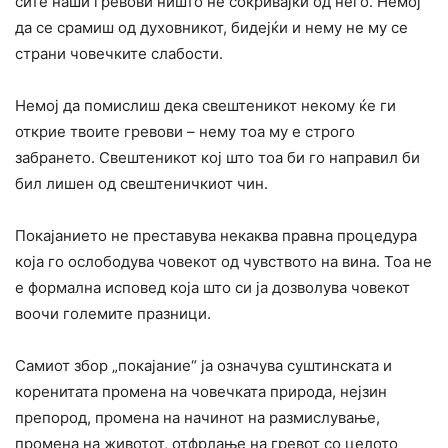
сите наши гревови ништо не сокривајќи од него. Немој
да се срамиш од духовникот, бидејќи и нему не му се
страни човечките слабости.
Немој да помислиш дека свештеникот некому ќе ги
открие твоите гревови – нему тоа му е строго
забрането. Свештеникот кој што тоа би го направил би
бил лишен од свештеничкиот чин.
Покајaнието не преставува некаква правна процедура
која го ослободува човекот од чувството на вина. Тоа не
е формална исповед која што си ја дозволува човекот
воочи големите празници.
Самиот збор „покајание“ ја означува суштинската и
коренитата промена на човечката природа, нејзин
препород, промена на начинот на размислување,
промена на животот, отфрлање на гревот со целото