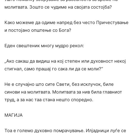
молитвата. Зошто се чудиме на својата состојба?
Како можеме да одиме напред без често Причестување
и постојано општење со Бога?
Еден свештеник многу мудро рекол:
„Ако сакаш да видиш на кој степен или духовност некој
стигнал, само прашај го сака ли да се моли?“
Не е случајно што сите Свети, без исклучок, биле
синови на молитвата. Молитвата за нив била главниот
труд, а за нас таа стана нешто споредно.
МАГИЈА
Тоа е големо духовно помрачување. Илјадници луѓе се