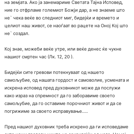
на земјата. Ако ја занемариме Светата Тајна Исповед,
ние го отфрламе големиот Божји дар, а не знаеме што
не` чека веќе во следниот миг, бидејќи и времето и
целиот наш живот, се наоѓаат во рацете на Оној Кој што
не` создал.
Кој знае, можеби веќе утре, или веќе денес ќе чукне
нашиот смртен час (Лк. 12, 20 ).
Бидејќи сите гревови потекнуваат од нашето
самољубие, од нашата гордост и самоволие, усмената и
искрена исповед пред духовникот може да послужи
како израз на спремност да го заборавиме своето
самољубие, да го оставиме порочниот живот и да се
погрижиме за своето исправување…..
Пред нашиот духовник треба искрено да ги исповедаме