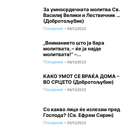
За умносрдечната молитва Св.
Василиј Велики и Лествичник …
(Добротољубие)
Покајание
-
06/12/2023
„Вниманието што jа бара
молитвата, – ќе jа најде
молитвата!“ –...
Покајание
-
06/12/2023
КАКО УМОТ СЕ ВРАЌА ДОМА –
ВО СРЦЕТО (Добротољубие)
Покајание
-
06/12/2023
Со какво лице ќе излезам пред
Господа? (Св. Ефрем Сирин)
Покајание
-
05/12/2023