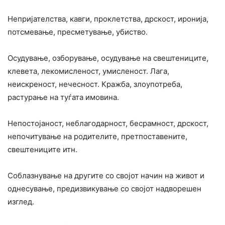
Непријателства, кавги, проклетства, дрскост, иронија,
потсмевање, пресметување, убиство.
Осудување, озборување, осудување на свештениците,
клевета, лекомисленост, умисленост. Лага,
неискреност, нечесност. Кражба, злоупотреба,
растурање на туѓата имовина.
Непостојаност, неблагодарност, бесрамност, дрскост,
непочитување на родителите, претпоставените,
свештениците итн.
Соблазнување на другите со својот начин на живот и
однесување, предизвикување со својот надворешен
изглед.