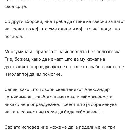
свое срце.
Со други зборови, ние треба да станеме свесни за патот
на гревот по кој што сме оделе и кој што не` водел во
погибел…
Многумина и` приооѓаат на исповедта без подготовка.
Тие, божем, како да немаат што да му кажат на
духовникот, оправдувајќи се со своето слабо паметење
и молат тој да им помогне.
Сепак, како што говори свештеникот Александар
Јељчининов, „слабото паметење и заборавеноста
никако не е оправдување. Гревот што ја обременува
нашата ссовест не може да биде заборавен“…..
Својата исповед ние можеме да ја поделиме на три