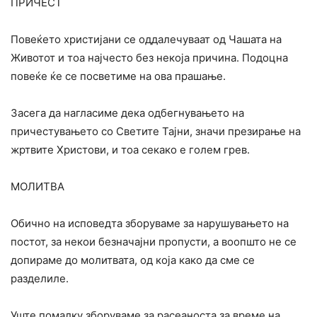
ПРИЧЕСТ
Повеќето христијани се оддалечуваат од Чашата на
Животот и тоа најчесто без некоја причина. Подоцна
повеќе ќе се посветиме на ова прашање.
Засега да нагласиме дека одбегнувањето на
причестувањето со Светите Тајни, значи презирање на
жртвите Христови, и тоа секако е голем грев.
МОЛИТВА
Обично на исповедта зборуваме за нарушувањето на
постот, за некои безначајни пропусти, а воопшто не се
допираме до молитвата, од која како да сме се
разделиле.
Уште помалку зборуваме за расеаноста за време на