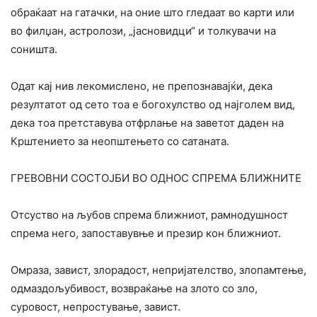
обраќаат на гатачки, на оние што гледаат во карти или
во филџан, астролози, „јасновидци“ и толкувачи на
соништа.
Одат кај нив лекомислено, не препознавајќи, дека
резултатот од сето тоа е богохулство од најголем вид,
дека тоа претставува отфрлање на заветот даден на
Крштението за неопштењето со сатаната.
ГРЕВОВНИ СОСТОЈБИ ВО ОДНОС СПРЕМА БЛИЖНИТЕ
Отсуство на љубов спрема ближниот, рамнодушност
спрема него, запоставувње и презир кон ближниот.
Омраза, завист, злорадост, непријателство, злопамтење,
одмаздољубивост, возвраќање на злото со зло,
суровост, непростување, завист.