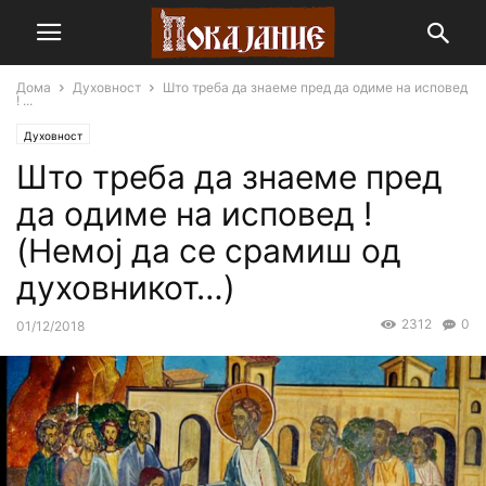
Дома
Духовност
Што треба да знаеме пред да одиме на исповед
! ...
Духовност
Што треба да знаеме пред
да одиме на исповед !
(Немој да се срамиш од
духовникот…)
2312
0
01/12/2018