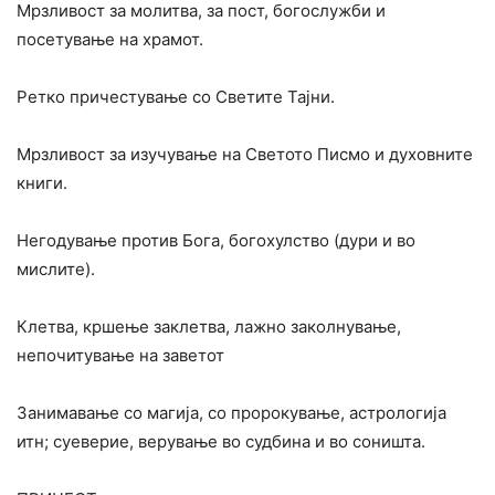
Мрзливост за молитва, за пост, богослужби и
посетување на храмот.
Ретко причестување со Светите Тајни.
Мрзливост за изучување на Светото Писмо и духовните
книги.
Негодување против Бога, богохулство (дури и во
мислите).
Клетва, кршење заклетва, лажно заколнување,
непочитување на заветот
Занимавање со магија, со пророкување, астрологија
итн; суеверие, верување во судбина и во соништа.