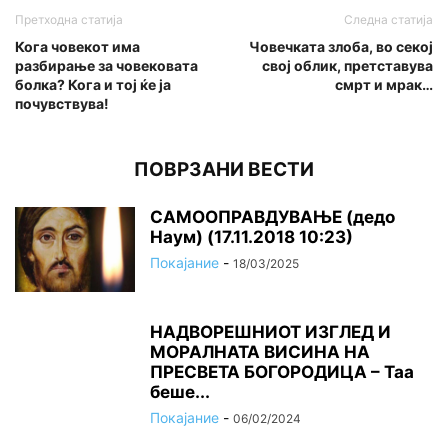
Претходна статија
Следна статија
Кога човекот има
Човечката злоба, во секој
разбирање за човековата
свој облик, претставува
болка? Кога и тој ќе ја
смрт и мрак…
почувствува!
ПОВРЗАНИ ВЕСТИ
САМООПРАВДУВАЊЕ (дедо
Наум) (17.11.2018 10:23)
Покајание
-
18/03/2025
НАДВОРЕШНИОТ ИЗГЛЕД И
МОРАЛНАТА ВИСИНА HA
ПРЕСВЕТА БОГОРОДИЦА – Таа
беше...
Покајание
-
06/02/2024