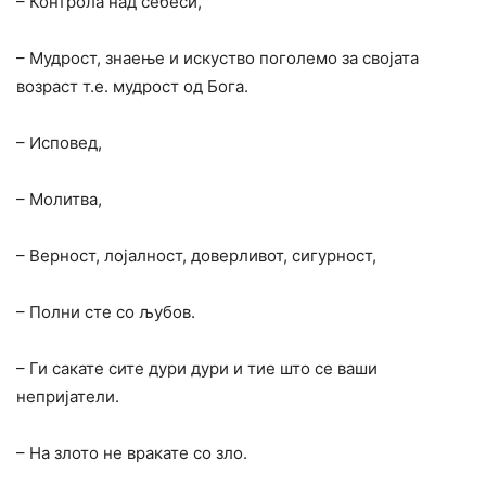
– Контрола над себеси,
– Мудрост, знаење и искуство поголемо за својата
возраст т.е. мудрост од Бога.
– Исповед,
– Молитва,
– Верност, лојалност, доверливот, сигурност,
– Полни сте со љубов.
– Ги сакате сите дури дури и тие што се ваши
непријатели.
– На злото не вракате со зло.