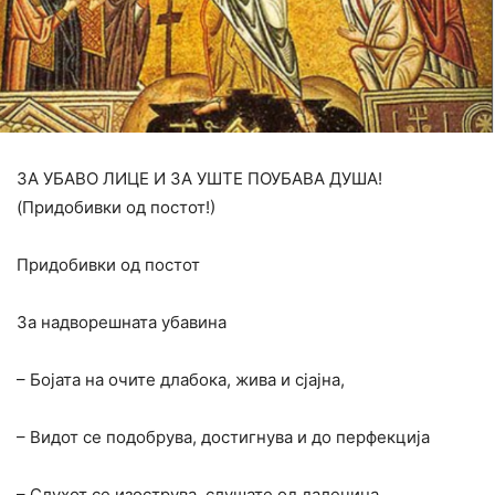
ЗА УБАВО ЛИЦЕ И ЗА УШТЕ ПОУБАВА ДУША!
(Придобивки од постот!)
Придобивки од постот
За надворешната убавина
– Бојата на очите длабока, жива и сјајна,
– Видот се подобрува, достигнува и до перфекција
– Слухот се изострува, слушате од далечина,