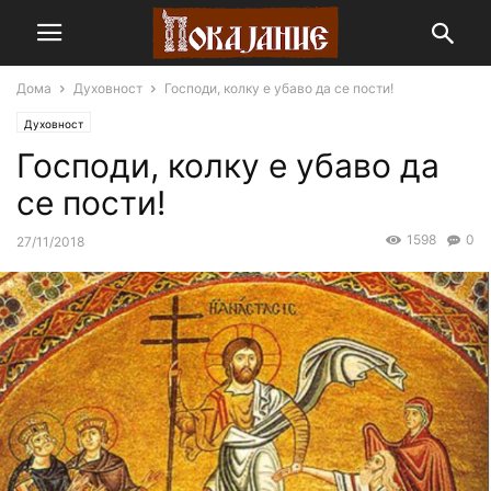
Дома
Духовност
Господи, колку е убаво да се пости!
Духовност
Господи, колку е убаво да
се пости!
1598
0
27/11/2018