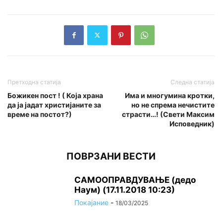
Претходна статија
Следна статија
Божикен пост ! ( Која храна
Има и многумина кротки,
да ја јадат христијаните за
но не спрема нечистите
време на постот?)
страсти…! (Свети Максим
Исповедник)
ПОВРЗАНИ ВЕСТИ
САМООПРАВДУВАЊЕ (дедо
Наум) (17.11.2018 10:23)
Покајание
-
18/03/2025