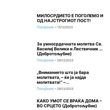
МИЛОСРДИЕТО Е ПОГОЛЕМО И
ОД НАЈСТРОГИОТ ПОСТ!
Покајание
-
15/12/2023
За умносрдечната молитва Св.
Василиј Велики и Лествичник …
(Добротољубие)
Покајание
-
06/12/2023
„Вниманието што jа бара
молитвата, – ќе jа најде
молитвата!“ –...
Покајание
-
06/12/2023
КАКО УМОТ СЕ ВРАЌА ДОМА –
ВО СРЦЕТО (Добротољубие)