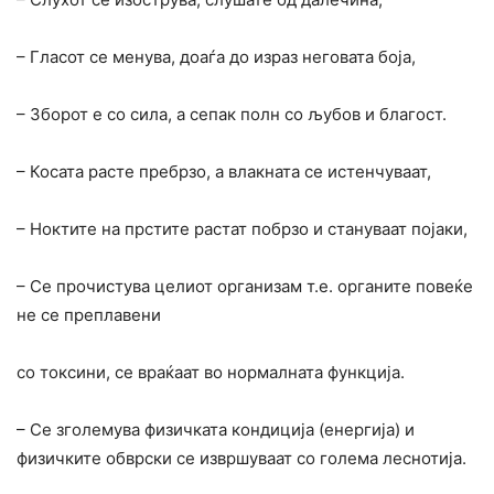
– Гласот се менува, доаѓа до израз неговата боја,
– Зборот е со сила, а сепак полн со љубов и благост.
– Косата расте пребрзо, а влакната се истенчуваат,
– Ноктите на прстите растат побрзо и стануваат појаки,
– Се прочистува целиот организам т.е. органите повеќе
не се преплавени
со токсини, се враќаат во нормалната функција.
– Се зголемува физичката кондиција (енергија) и
физичките обврски се извршуваат со голема леснотија.