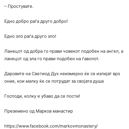
– Простувате.
Едно добро раѓа друго добро!
Едно зло раѓа друго зло!
Ланецот од добра го прави човекот подобен на ангел, а
ланецот од зла го прави подобен на ѓаволот.
Даровите на Светиод Дух неизмерно ќе се излијат врз
оние, кои малку ќе се потрудат за својата душа
Господи, колку е убаво да се пости!
Преземено од Марков манастир
https://www.facebook.com/markovmonastery/