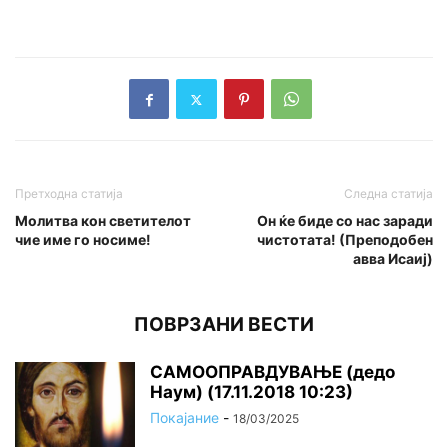
Претходна статија
Следна статија
Молитва кон светителот
Он ќе биде со нас заради
чие име го носиме!
чистотата! (Преподобен
авва Исаиј)
ПОВРЗАНИ ВЕСТИ
САМООПРАВДУВАЊЕ (дедо
Наум) (17.11.2018 10:23)
Покајание
-
18/03/2025