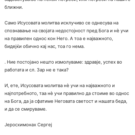
ближни.
Само Исусовата молитва исклучиво се однесува на
спознавање на својата недостојност пред Бога и нѐ учи
на правилен однос кон Него. А тоа е најважното,
бидејќи обично кај нас, тоа го нема.
. Ние постојано нешто измолуваме: здравје, успех во
работата и сл. Зар не е така?
И, ете, Исусовата молитва нѐ учи на најважното и
најпотребното, таа нѐ учи правилно да стоиме во однос
на Бога, да ја сфатиме Неговата светост и нашата беда,
и да се смируваме.
Јеросхимонах Сергеј