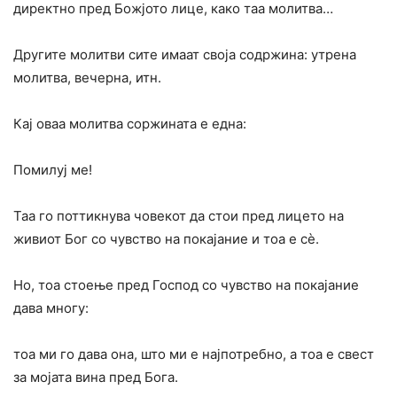
директно пред Божјото лице, како таа молитва…
Другите молитви сите имаат своја содржина: утрена
молитва, вечерна, итн.
Кај оваа молитва соржината е една:
Помилуј ме!
Таа го поттикнува човекот да стои пред лицето на
живиот Бог со чувство на покајание и тоа е сѐ.
Но, тоа стоење пред Господ со чувство на покајание
дава многу:
тоа ми го дава она, што ми е најпотребно, а тоа е свест
за мојата вина пред Бога.