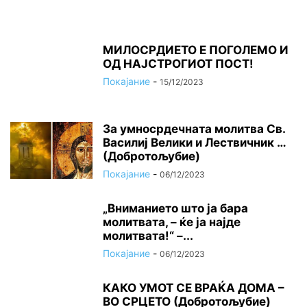
МИЛОСРДИЕТО Е ПОГОЛЕМО И
ОД НАЈСТРОГИОТ ПОСТ!
Покајание
-
15/12/2023
За умносрдечната молитва Св.
Василиј Велики и Лествичник …
(Добротољубие)
Покајание
-
06/12/2023
„Вниманието што jа бара
молитвата, – ќе jа најде
молитвата!“ –...
Покајание
-
06/12/2023
КАКО УМОТ СЕ ВРАЌА ДОМА –
ВО СРЦЕТО (Добротољубие)