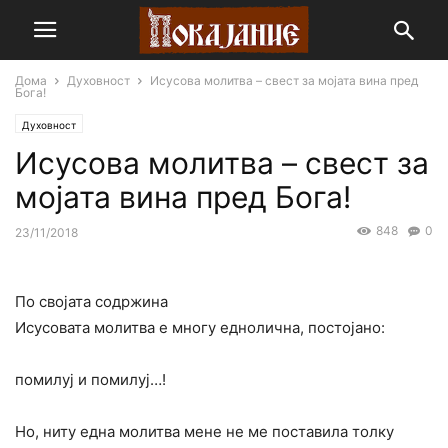
Дома
Духовност
Исусова молитва – свест за мојата вина пред
Бога!
Духовност
Исусова молитва – свест за
мојата вина пред Бога!
848
0
23/11/2018
По својата содржина
Исусовата молитва е многу еднолична, постојано:
помилуј и помилуј…!
Но, ниту една молитва мене не ме поставила толку