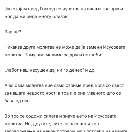
Јас стојам пред Господ со чувство на вина и тоа прави
Бог да ми биде многу близок.
Зар не?
Никаква друга молитва не може да ја замени Исусовата
молитва. Таму ние молиме за други потреби:
„лебот наш насушен дај ни го денес“ и др.
А во оваа молитва ние само стоиме пред Бога со свест
за нашата недостојност, а тоа и е она главното што се
бара од нас.
Во тоа се содржи силата и значењето на Исусовата
молитва. Но, другите, сите се насочени кон
задоволување на некои потреби, или потреби на нашите