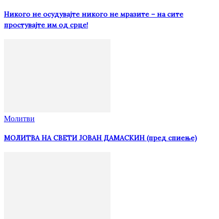
Никого не осудувајте никого не мразите – на сите
простувајте им од срце!
Молитви
МОЛИТВА НА СВЕТИ ЈОВАН ДАМАСКИН (пред спиење)