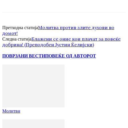
Молитва против злите духови во
Претходна статија
домот!
Блажени се оние кои плачат за повеќе
Следна статија
добрина! (Преподобен Јустин Ќелијски)
ПОВРЗАНИ ВЕСТИ
ПОВЕЌЕ ОД АВТОРОТ
Молитви