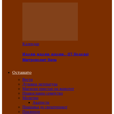
Kалендар
Идоли, идоли, идоли… (27. Недела)
Митрополит Наум
Останато
Вести
Духовна литература
Магиски пристап на животот
Православно семејство
Молитви
Акатисти
Прашања до свештеникот
Празници