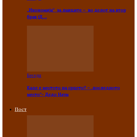
„Икономија“ за лаиците – во делот на втор
брак (Д….
Беседи
Каде е местото на срцето? – „последното
место“- Дедо Наум
Пост