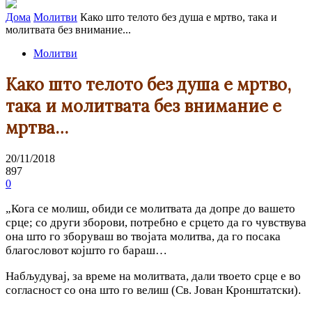
Дома
Молитви
Како што телото без душа е мртво, така и
молитвата без внимание...
Молитви
Како што телото без душа е мртво,
така и молитвата без внимание е
мртва…
20/11/2018
897
0
„Кога се молиш, обиди се молитвата да допре до вашето
срце; со други зборови, потребно е срцето да го чувствува
она што го зборуваш во твојата молитва, да го посака
благословот којшто го бараш…
Набљудувај, за време на молитвата, дали твоето срце е во
согласност со она што го велиш (Св. Јован Кронштатски).