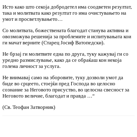
Исто како што секоја добродетел има соодветен резултат,
така и молитвата како резултат го има очистувањето на
умот и просветлувањето…
Со молитвата, божествената благодат станува активна и
овозможува решенија за проблемите и испитувањата кои
ги мачат верните (Старец Јосиф Ватопедски).
Не брзај ги молитвите една по друга, туку кажувај ги со
уредно размислување, како да се обраќаш кон некоја
голема личност за услуга.
Не внимавај само на зборовите, туку дозволи умот да
биде во срцеето, стоејќи пред Господа во целосно
сознание за Неговото присуство, во целосна свесност за
Неговото величие, благодат и правда …“
(Св. Теофан Затворник)