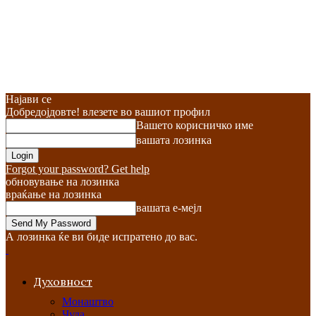
Најави се
Добредојдовте! влезете во вашиот профил
Вашето корисничко име
вашата лозинка
Forgot your password? Get help
обновување на лозинка
враќање на лозинка
вашата е-мејл
А лозинка ќе ви биде испратено до вас.
Духовност
Монаштво
Чуда