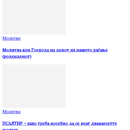
Молитви
Молитва кон Господа на денот на нашето раѓање
(роденденот)
Молитви
ПСАЛТИР – како треба посебно да се пеат дванаесетте
псалми