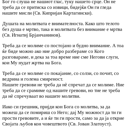
Бог го слуша не нашиот глас, туку нашето срце. Он не
треба да се притиска со извици, бидејќи Он ги гледа
нашите мисли (Св. Кипријан Картагински).
Душата на молитвата е внимателноста. Како што телото
без душа е мртво, така и молитвата без внимание е мртва
(Св. Игнатиј Брјанчанинов).
Треба да се молиме со постојано и будно внимание. А тоа
ќе биде можно ако ние добро разбераме со Кого
разговараме, и дека за тоа време ние сме Негови слуги,
кои Му нудат жртва на Бога.
Треба да се молиме со покајание, со солзи, со почит, со
ведрина и голема смиреност.
Нашите гревови не треба да нѐ спречат да се молиме. Ние
треба да се срамиме од нашите гревови, но тие не треба
да нè спречуваат во нашите молитви.
Иако си грешник, пријди кон Бога со молитва, за да
можеш да се помириш со Него; дај Му можност да ти ги
прости гревовите, а и ќе ти ги прости, само за да ја открие
Својата љубов кон човештвото (Св. Јован Златоуст).