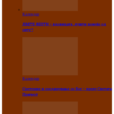
Kалендар
ДВЕТЕ ЛЕПТИ – вдовицата „пушти повеќе од
сите“!
Kалендар
Сретение и соединување со Бог – преку Светата
Причест