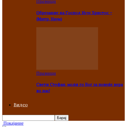
Празници
Oбрезание на Господ Исус Христос –
(Митр. Наум)
Празници
Свети Стефан, моли го Бог за повеќе вера
во нас!
Видео
Покајание