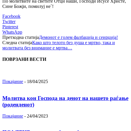
По молитвите на светите Отци наши, Господи Исусе Христе,
Сине Божји, помилуј не`!
Facebook
Twitter
Pinterest
WhatsApp
Претходна статија
Демонот е голем фалбаџија и сеирџија!
Следна статија
Како што телото без душа е мртво, така и
молитвата без внимание е мртва…
ПОВРЗАНИ ВЕСТИ
Покајание
-
18/04/2025
Молитва кон Господа на денот на нашето раѓање
(роденденот)
Покајание
-
24/04/2023