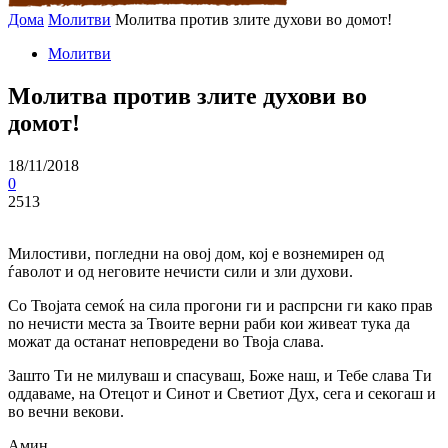
Дома
Молитви
Молитва против злите духови во домот!
Молитви
Молитва против злите духови во
домот!
18/11/2018
0
2513
Милостиви, погледни на овој дом, кој е вознемирен од
ѓаволот и од неговите нечисти сили и зли духови.
Co Твојата семоќ на сила прогони ги и распрсни ги како прав
no нечисти места за Твоите верни раби кои живеат тука да
можат да останат неповредени во Твоја слава.
Зашто Ти не милуваш и спасуваш, Боже наш, и Тебе слава Ти
оддаваме, на Отецот и Синот и Светиот Дух, сега и секогаш и
во вечни векови.
Амин.