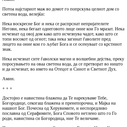
Потоа најстариот маж во домот го попрскува целиот дом co
светена вода, велејќи:
Нека воскресне Бог и нека се распрснат непријателите
Негови, нека бегаат однеговото лице оние кои Го мразат. Нека
исчезнат од овој дом како што исчезнува чадот, како што се
топи восокот од огнот; така нека загинат ѓаволите пред
лицето на оние кои го љубат Бога и се осенуваат со крстниот
знак.
Нека исчезнат сите ѓаволски магии и волшебни дејства, преку
поросувањето на оваа светена вода, да се претворат во ништо
и да исчезнат, во името на Отецот и Синот и Светиот Дух.
Амин.
+ + +
Достојно е навистина блажена да Те нарекуваме Тебе,
Богородице, секогаш блажена и пренепорочна, и Мајка на
нашиот Бог. Почесна од Херувимите, и неспоредливо
пославна од Серафимите, Бога Сповото нетлено што го Го
роди, навистина си Богородица, ние Те величаме.