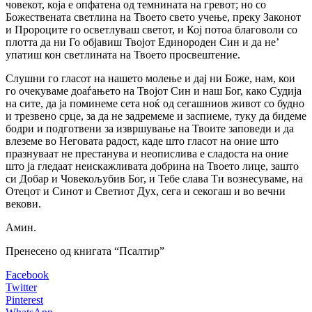
човекот, која е опфатена од темнината на гревот; но co
Божествената светлина на Твоето свето учење, преку Законот
и Пророците го осветлуваш светот, и Кој потоа благоволи co
плотта да ни Го објавиш Твојот Единороден Син и да не’
упатиш кон светлината на Твоето просвештение.
Слушни го гласот на нашето молење и дај ни Боже, нам, кои
го очекуваме доаѓањето на Твојот Син и наш Бог, како Судија
на сите, да ја поминеме сета ноќ од сегашниов живот co будно
и трезвено срце, за да не задремеме и заспиеме, туку да бидеме
бодри и подготвени за извршување на Твоите заповеди и да
влеземе во Неговата радост, каде што гласот на оние што
празнуваат не престанува и неопислива е сладоста на оние
што ja гледаат неискажливата добрина на Твоето лице, зашто
си Добар и Човекољубив Бог, и Тебе слава Ти вознесуваме, на
Отецот и Синот и Светиот Дух, сега и секогаш и во вечни
векови.
Амин.
Пренесено од книгата “Псалтир”
Facebook
Twitter
Pinterest