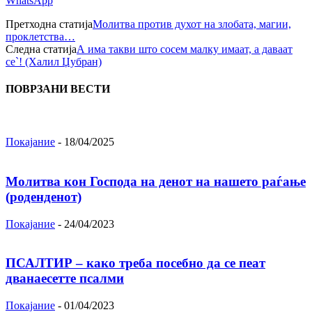
WhatsApp
Претходна статија
Молитва против духот на злобата, магии,
проклетства…
Следна статија
А има такви што сосем малку имаат, а даваат
се`! (Халил Џубран)
ПОВРЗАНИ ВЕСТИ
Покајание
-
18/04/2025
Молитва кон Господа на денот на нашето раѓање
(роденденот)
Покајание
-
24/04/2023
ПСАЛТИР – како треба посебно да се пеат
дванаесетте псалми
Покајание
-
01/04/2023