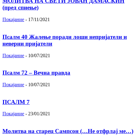
МОЛИТВА НА СВЕТИ ЈОВАН ДАМАСКИН
(пред спиење)
Покајание
-
17/11/2021
Псалм 40 Жалење поради лоши непријатели и
неверни пријатели
Покајание
-
10/07/2021
Псалм 72 – Вечна правда
Покајание
-
10/07/2021
ПСАЛМ 7
Покајание
-
23/01/2021
Молитва на старец Сампсон (…Не отфрлај ме…)