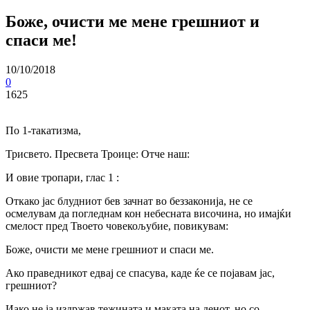
Боже, очисти ме мене грешниот и
спаси ме!
10/10/2018
0
1625
По 1-такатизма,
Трисвето. Пресвета Троице: Отче наш:
И овие тропари, глас 1 :
Откако јас блудниот бев зачнат во беззаконија, не се
осмелувам да погледнам кон небесната височина, но имајќи
смелост пред Твоето човекољубие, повикувам:
Боже, очисти ме мене грешниот и спаси ме.
Ако праведникот едвај се спасува, каде ќе се појавам јас,
грешниот?
Иако не ја издржав тежината и маката на денот, но co