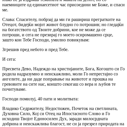
наемниците од единаесетиот час присоедини ме Боже, и спаси
ме.
Слава: Спасителу, побрзај да ми ги рашириш прегратките на
Отецот, бидејќи мојот живот блудно го потрошив; но гледајќи
на богатството од Твоите добрини, кое не може да се
потроши, и сега не презирај го моето осиромашено срце,
зашто кон Тебе Господи, умилно повикувам:
Згрешив пред небото и пред Тебе.
И сега:
Пресвета Дево, Надеждо на христијаните, Бога, Когошто си Го
родила надразумно и неискажливо, моли Го непрестајно co
ангелите, да ни даде поправање на животот и прошка на
гревовите на сите нас, коишто секогаш co вера и љубов те
почитуваме.
Господи помилуј, 40 пати и молитвата:
Владико Седржителу, Недостижен, Почеток на светлината,
Духовна Сило, Кој си Отец на Ипостасното Слово и Го
исходиш Твојот Единосилен Дух, заради милосрдната
добрина и неискажлива благост, не си ја презрел природата на