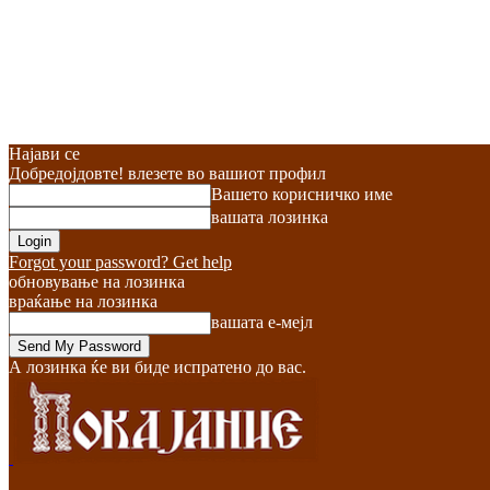
Најави се
Добредојдовте! влезете во вашиот профил
Вашето корисничко име
вашата лозинка
Forgot your password? Get help
обновување на лозинка
враќање на лозинка
вашата е-мејл
А лозинка ќе ви биде испратено до вас.