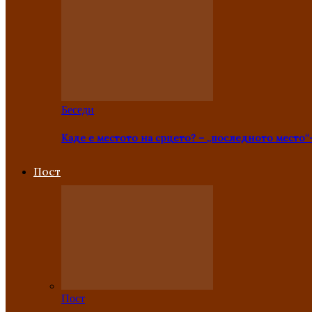
Беседи
Каде е местото на срцето? – „последното место“
Пост
Пост