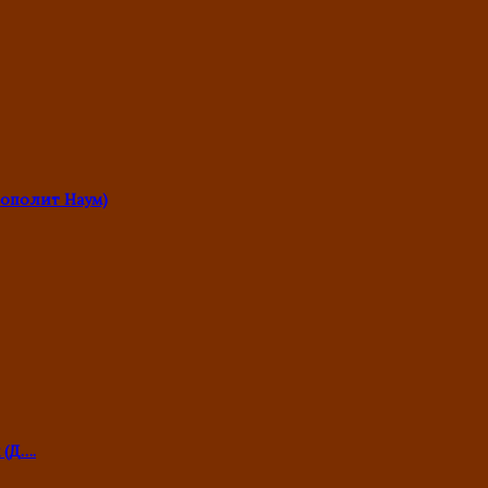
ополит Наум)
 (Д….