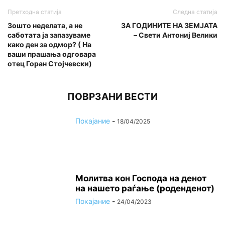
Претходна статија
Следна статија
Зошто неделата, а не
ЗА ГОДИНИТЕ НА ЗЕМЈАТА
саботата ја запазуваме
– Свети Антониј Велики
како ден за одмор? ( На
ваши прашања одговара
отец Горан Стојчевски)
ПОВРЗАНИ ВЕСТИ
Покајание
-
18/04/2025
Молитва кон Господа на денот
на нашето раѓање (роденденот)
Покајание
-
24/04/2023