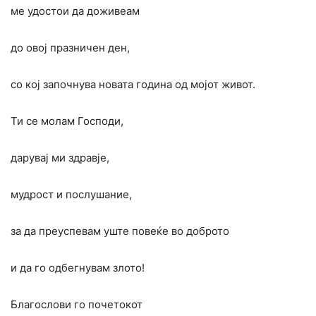
ме удостои да доживеам
до овој празничен ден,
со кој започнува новата година од мојот живот.
Ти се молам Господи,
дарувај ми здравје,
мудрост и послушание,
за да преуспевам уште повеќе во доброто
и да го одбегнувам злото!
Благослови го почетокот