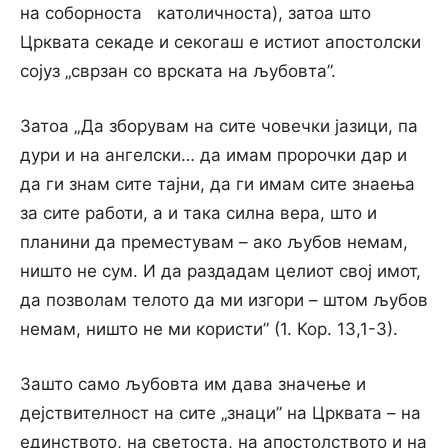
на соборноста католичноста), затоа што
Црквата секаде и секогаш е истиот апостолски
сојуз „сврзан co врската на љубовта”.
Затоа „Да зборувам на сите човечки јазици, па
дури и на ангелски… да имам пророчки дар и
да ги знам сите тајни, да ги имам сите знаења
за сите работи, a и така силна вера, што и
планини да преместувам – ако љубов немам,
ништо не сум. И да раздадам целиот свој имот,
да позволам телото да ми изгори – штом љубов
немам, ништо не ми користи” (1. Кор. 13,1-3).
Зашто само љубовта им дава значење и
дејствителност на сите „знаци” на Црквата – на
единството, на светоста, на апостолството и на