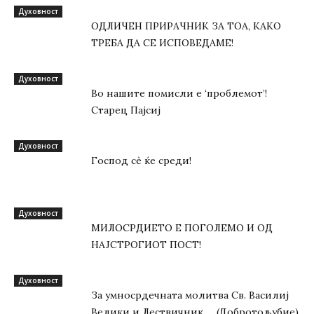
Духовност
ОДЛИЧЕН ПРИРАЧНИК ЗА ТОА, КАКО
ТРЕБА ДА СЕ ИСПОВЕДАМЕ!
Духовност
Во нашите помисли е ‘проблемот’!
Старец Пајсиј
Духовност
Господ сѐ ќе среди!
Духовност
МИЛОСРДИЕТО Е ПОГОЛЕМО И ОД
НАЈСТРОГИОТ ПОСТ!
Духовност
За умносрдечната молитва Св. Василиј
Велики и Лествичник … (Добротољубие)