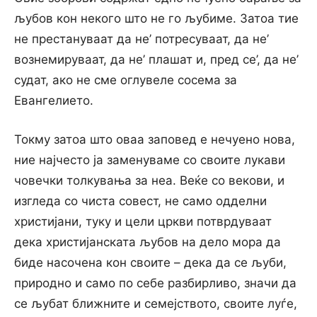
љубов кон некого што не го љубиме. Затоа тие
не престануваат да не’ потресуваат, да не’
вознемируваат, да не’ плашат и, пред се’, да не’
судат, ако не сме оглувеле сосема за
Евангелието.
Токму затоа што оваа заповед е нечуено нова,
ние најчесто ja заменуваме co своите лукави
човечки толкувања за неа. Веќе co векови, и
изгледа co чиста совест, не само одделни
христијани, туку и цели цркви потврдуваат
дека христијанската љубов на дело мора да
биде насочена кон своите – дека да се љуби,
природно и само по себе разбирливо, значи да
се љубат ближните и семејството, своите луѓе,