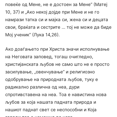
повеќе од Мене, не е достоен за Мене” (Матеј
10, 37) и „Ако некој дојде при Мене и не го
намрази татка си и мајка си, жена си и децата
свои, браќата и сестрите … тој не може да биде
Мој ученик” (Лука 14,26).
Ако доаѓањето при Христа значи исполнување
на Неговата заповед, тогаш очигледно,
христијанската љубов не само што не е просто
засилување, „овенчување” и религиозно
одобрување на природната љубов, туку е
радикално различна од неа, дури
спротивставена на неа. Тоа е навистина нова
љубов за која нашата падната природа и
нашиот паднат свет се неспособни и Koja