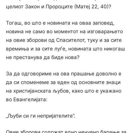
целиот Закон и Пророците (Матеј 22, 40)?
Тогаш, во што е новината на оваа заповед,
новина не само во моментот на изговарањето
на овие зборови од Спасителот, туку и за сите
времиња и за сите луѓе, новината што никогаш
не престанува да биде нова?
За да одговориме на ова прашање доволно е
да си споменеме за еден од основните знаци
на христијанската љубов, како што е укажано
во Евангелијата:
„Љуби си ги непријателите”.
Овие зборови содржат едно нечуено барање за