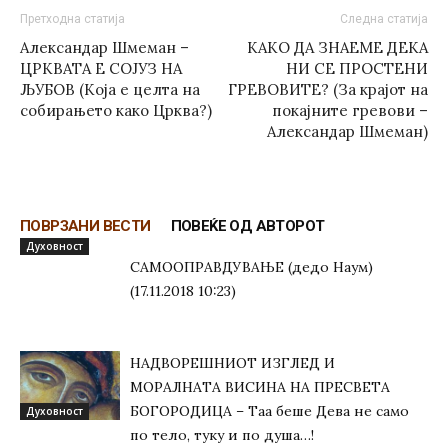
Претходна статија
Следна статија
Александар Шмеман –
КАКО ДА ЗНАЕМЕ ДЕКА
ЦРКВАТА Е СОЈУЗ НА
НИ СЕ ПРОСТЕНИ
ЉУБОВ (Која е целта на
ГРЕВОВИТЕ? (За крајот на
собирањето како Црква?)
покајните гревови –
Александар Шмеман)
ПОВРЗАНИ ВЕСТИ
ПОВЕЌЕ ОД АВТОРОТ
Духовност
САМООПРАВДУВАЊЕ (дедо Наум)
(17.11.2018 10:23)
НАДВОРЕШНИОТ ИЗГЛЕД И
МОРАЛНАТА ВИСИНА HA ПРЕСВЕТА
БОГОРОДИЦА – Таа беше Дева не само
Духовност
по тело, туку и по душа…!