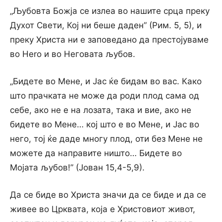
„Љубовта Божја се излеа во нашите срца преку
Духот Свети, Кој ни беше даден” (Рим. 5, 5), и
преку Христа ни е заповедано да престојуваме
во Hero и во Неговата љубов.
„Бидете во Мене, и Јас ќе бидам во вас. Како
што прачката не може да роди плод сама од
себе, ако не е на лозата, така и вие, ако не
бидете во Мене… кој што е во Мене, и Јас во
него, тој ќе даде многу плод, оти без Мене не
можете да направите ништо… Бидете во
Мојата љубов!” (Јован 15,4-5,9).
Да се биде во Христа значи да се биде и да се
живее во Црквата, која е Христовиот живот,