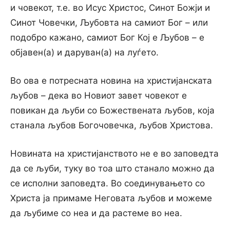
и човекот, т.е. во Исус Христос, Синот Божји и
Синот Човечки, Љубовта на самиот Бог – или
подобро кажано, самиот Бог Кој е Љубов – е
објавен(а) и даруван(а) на луѓето.
Bo ова е потресната новина на христијанската
љубов – дека во Новиот завет човекот е
повикан да љуби co Божествената љубов, која
станала љубов Богочовечка, љубов Христова.
Новината на христијанството не е во заповедта
да се љуби, туку во тоа што станало можно да
се исполни заповедта. Во соединувањето co
Христа ја примаме Неговата љубов и можеме
да љубиме co неа и да растеме во неа.