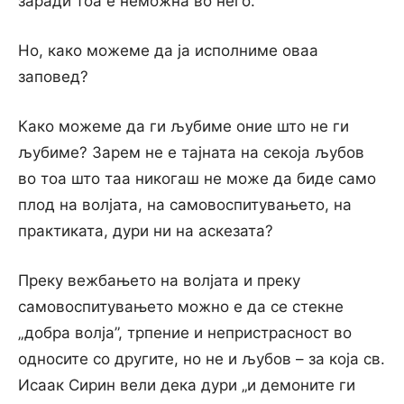
заради тоа е неможна во него.
Ho, како можеме да ја исполниме оваа
заповед?
Како можеме да ги љубиме оние што не ги
љубиме? Зарем не е тајната на секоја љубов
во тоа што таа никогаш не може да биде само
плод на волјата, на самовоспитувањето, на
практиката, дури ни на аскезата?
Преку вежбањето на волјата и преку
самовоспитувањето можно е да се стекне
„добра волја”, трпение и непристрасност во
односите co другите, но не и љубов – за која св.
Исаак Сирин вели дека дури „и демоните ги