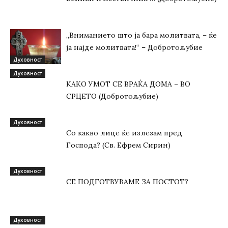
„Вниманието што jа бара молитвата, – ќе
jа најде молитвата!“ – Добротољубие
Духовност
Духовност
КАКО УМОТ СЕ ВРАЌА ДОМА – ВО
СРЦЕТО (Добротољубие)
Духовност
Со какво лице ќе излезам пред
Господа? (Св. Ефрем Сирин)
Духовност
СЕ ПОДГОТВУВАМЕ ЗА ПОСТОТ?
Духовност