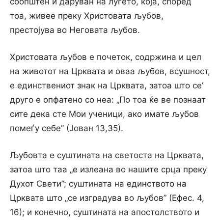
соопштен и даруван на луѓето, која, според
тоа, живее преку Христовата љубов,
престојува во Неговата љубов.
Христовата љубов е почеток, содржина и цел
на животот на Црквата и оваа љубов, всушност,
е единствениот знак на Црквата, затоа што се’
друго е опфатено co неа: „По тоа ќе ве познаат
сите дека сте Мои ученици, ако имате љубов
помеѓу себе” (Јован 13,35).
Љубовта е суштината на светоста на Црквата,
затоа што таа „е излеана во нашите срца преку
Духот Свети”; суштината на единството на
Црквата што „се изградува во љубов” (Ефес. 4,
16); и конечно, суштината на апостолството и