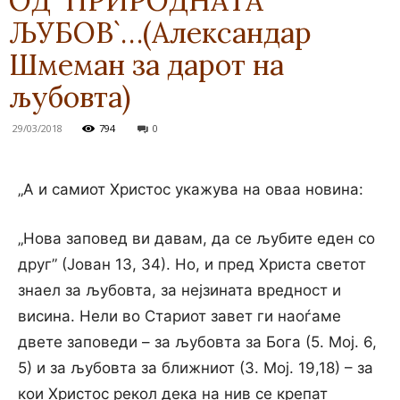
ОД `ПРИРОДНАТА
ЉУБОВ`…(Александар
Шмеман за дарот на
љубовта)
29/03/2018
794
0
„А и самиот Христос укажува на оваа новина:
„Нова заповед ви давам, да се љубите еден co
друг” (Јован 13, 34). Ho, и пред Христа светот
знаел за љубовта, за нејзината вредност и
висина. Нели во Стариот завет ги наоѓаме
двете заповеди – за љубовта за Бога (5. Мој. 6,
5) и за љубовта за ближниот (3. Мој. 19,18) – за
кои Христос рекол дека на нив се крепат