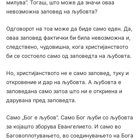
милува”. Тогаш, што може да значи оваа
невозможна заповед на љубовта?
Одговорот на тоа може да биде само еден. Да,
оваа заповед фактички би била невозможна и,
следствено, чудовишна, кога христијанството
би се состоело само од заповедта на љубовта.
Но, христијанството не е само заповед, туку и
откровение и дар на љубовта. А љубовта е
заповедана само затоа што ни е откриена и
дарувана пред заповедта.
Само „Бог е љубов”. Само Бог љуби co љубовта
за којашто зборува Евангелието. И само во
Баговоплотувањето, во соединувањето на Бога