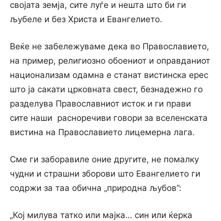
својата земја, сите луѓе и нешта што би ги
љубеле и без Христа и Евангелието.
Веќе не забележуваме дека во Православието,
на пример, религиозно обоениот и оправданиот
национализам одамна е станат вистинска ерес
што ја сакати црковната свест, безнадежно го
разделува Православниот исток и ги прави
сите наши расноречиви говори за вселенската
вистина на Православието лицемерна лага.
Сме ги заборавиле оние другите, не помалку
чудни и страшни зборови што Евангелието ги
содржи за таа обична „природна љубов”:
„Кој милува татко или мајка… син или ќерка