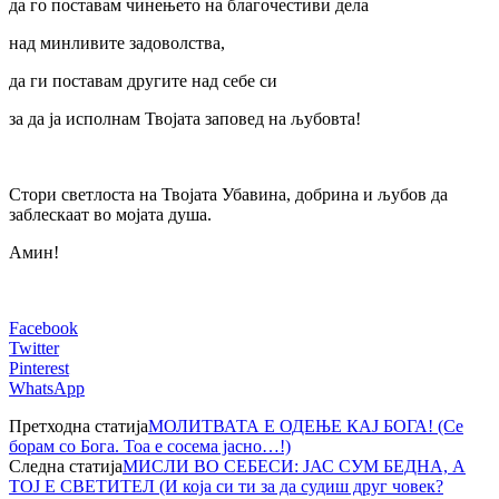
да го поставам чинењето на благочестиви дела
над минливите задоволства,
да ги поставам другите над себе си
за да ја исполнам Твојата заповед на љубовта!
Стори светлоста на Твојата Убавина, добрина и љубов да
заблескаат во мојата душа.
Амин!
Facebook
Twitter
Pinterest
WhatsApp
Претходна статија
МОЛИТВАТА Е ОДЕЊЕ КАЈ БОГА! (Се
борам co Бога. Тоа е сосема јасно…!)
Следна статија
МИСЛИ ВО СЕБЕСИ: ЈАС СУМ БЕДНА, А
ТОЈ Е СВЕТИТЕЛ (И која си ти за да судиш друг човек?