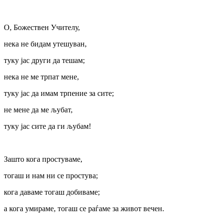
О, Божествен Учителу,
нека не бидам утешуван,
туку јас други да тешам;
нека не ме трпат мене,
туку јас да имам трпение за сите;
не мене да ме љубат,
туку јас сите да ги љубам!
Зашто кога простуваме,
тогаш и нам ни се простува;
кога даваме тогаш добиваме;
а кога умираме, тогаш се раѓаме за живот вечен.