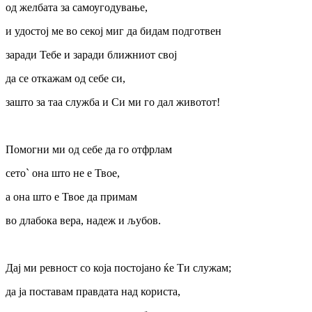
од желбата за самоугодување,
и удостој ме во секој миг да бидам подготвен
заради Тебе и заради ближниот свој
да се откажам од себе си,
зашто за таа служба и Си ми го дал животот!
Помогни ми од себе да го отфрлам
сето` она што не е Твое,
а она што е Твое да примам
во длабока вера, надеж и љубов.
Дај ми ревност со која постојано ќе Ти служам;
да ја поставам правдата над користа,