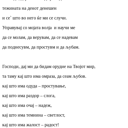
тежината на денот денешен
и се` што во него ќе ми се случи.
Управувај со мојата волја и научи ме
да се молам, да верувам, да се надевам
да поднесувм, да простувм и да љубам.
Господи, дај ми да бидам орудие на Твојот мир,
та таму кај што има омраза, да сеам љубов.
кај што има одуда – простување,
кај што има раздор – слога,
кај што има очај – надеж,
кај што има темнина – светлост,
кај што има жалост – радост!