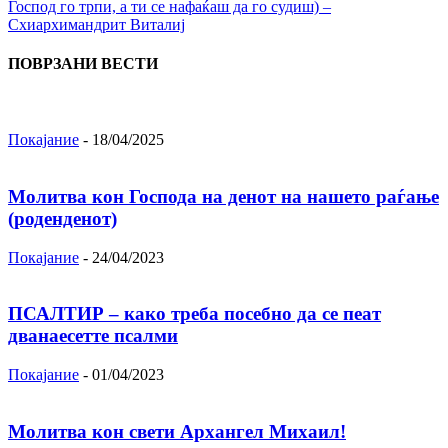
Господ го трпи, а ти се нафаќаш да го судиш) –
Схиархимандрит Виталиј
ПОВРЗАНИ ВЕСТИ
Покајание
-
18/04/2025
Молитва кон Господа на денот на нашето раѓање
(роденденот)
Покајание
-
24/04/2023
ПСАЛТИР – како треба посебно да се пеат
дванаесетте псалми
Покајание
-
01/04/2023
Молитва кон свети Архангел Михаил!