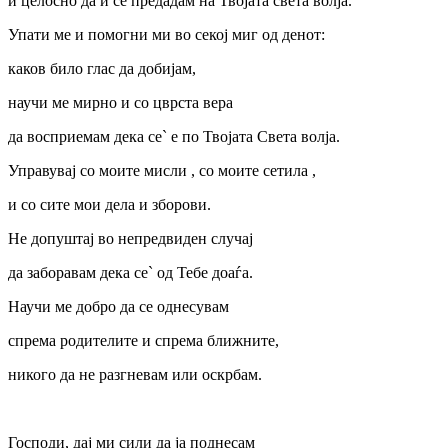
и целосно да и се предадам на Твојата света волја.
Упати ме и помогни ми во секој миг од денот:
каков било глас да добијам,
научи ме мирно и со цврста вера
да восприемам дека се` е по Твојата Света волја.
Управувај со моите мисли , со моите сетила ,
и со сите мои дела и зборови.
Не допуштај во непредвиден случај
да заборавам дека се` од Тебе доаѓа.
Научи ме добро да се однесувам
спрема родителите и спрема ближните,
никого да не разгневам или оскрбам.
Господи, дај ми сили да ја поднесам