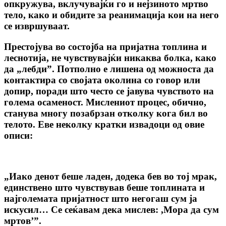
опкружува, вклучувајќи го и нејзиното мртво
тело, како и обидите за реанимација кои на него
се извршуваат.
Престојува во состојба на пријатна топлина и
леснотија, не чувствувајќи никаква болка, како
да „лебди”. Потполно е лишена од можноста да
контактира co својата околина co говор или
допир, поради што често се јавува чувството на
голема осаменост. Мислениот процес, обично,
станува многу позабрзан отколку кога бил во
телото. Еве неколку кратки извадоци од овие
описи:
„Иако денот беше ладен, додека бев во тој мрак,
единствено што чувствував беше топлината и
најголемата пријатност што негогаш сум ја
искусил… Се сеќавам дека мислев: ,Мора да сум
мртов’”.