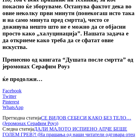
покасно ќе зборуваме. Останува фактот дека во
овие неколку први минути (понекогаш исто така
и на само минута пред смртта), често се
доживува нешто што не е можно да се објасни
просто како „халуцинација”. Нашата задача е
да откриеме како треба да се сфатат овие
искуства.
Пренесено од книгата “Душата после смртта” од
јеромонах Серафим Роуз
ќе продолжи…
Facebook
Twitter
Pinterest
WhatsApp
Претходна статија
СЕ ВИДОВ СЕБЕСИ КАКО БЕЗ ТЕЛО…
(Јеромонах Серафим Роуз)
Следна статија
ДАЛИ МАЛОТО ИСПИЕНО АПЧЕ БЕШЕ
ГОЛЕМ ГРЕВ?! (На прашања од наши читатели одговара отец