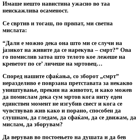
Имаше нешто навистина ужасно во таа
неискажлива осаменост.
Се свртив и тогаш, по првпат, ми светна
мислата:
“Дали е можно дека она што ми се случи на
јазикот на живите да се нарекува – смрт?” Ова
го помислив затоа што телото кое лежеше на
креветот по се’ личеше на мртовец…
Според нашите сфаќања, co зборот „смрт”
неразделиво е поврзана претставата за некакво
уништување, прекин на животот, и како можев
да помислам дека сум мртов кога ниту еден
единствен момент не изгубив свест и кога се
чувствував жив како и порано, способен да
слушнам, да гледам, да сфаќам, да се движам, да
мислам, да зборувам?
Да верував во постоењето на душата и да бев