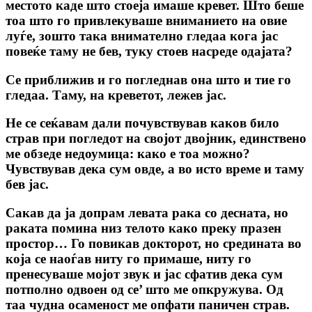
местото каде што стоеја имаше кревет. Што беше
тоа што го привлекуваше вниманието на овие
луѓе, зошто така внимателно гледаа кога jac
повеќе таму не бев, туку стоев насреде одајата?
Се приближив и го погледнав она што и тие го
гледаа. Таму, на креветот, лежев јас.
He ce сеќавам дали почувствував каков било
страв при погледот на својот двојник, единствено
ме обзеде недоумица: како е тоа можно?
Чувствував дека сум овде, a во исто време и таму
бев јас.
Сакав да ја допрам левата рака co десната, но
раката помина низ телото како преку празен
простор… Го повикав докторот, но средината во
која се наоѓав ниту го примаше, ниту го
пренесуваше мојот звук и јас сфатив дека сум
потполно одвоен од се’ што ме опкружува. Од
таа чудна осаменост ме опфати паничен страв.