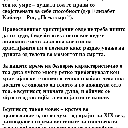
тоа ќе умре – душата тоа го прави co
својствената за себе способност (д-р Елизабет
Киблер – Рос, „Нема смрт”).
Православниот христијанин овде не треба ништо
да го чуди, бидејќи искуството кое овде е
опишано е исто како она коешто на
христијаните им е познато како раздвојување на
душата од телото во моментот на смртта.
За нашето време на безверие карактеристично е
тоа дека луѓето многу ретко прибегнуваат кон
христијанските поими и тешко сфаќаат дека она
коешто се одвоило од телото и го доживува сето
тоа, е всушност, нивната душа, и обично се
збунети од состојбата во којашто се нашле.
Всушност, таков човек – крстен во
православието, но во духот од крајот на XIX век,
рамнодушен спрема вистините на сопствената
вера и кој дури не ни верувал во задгробниот