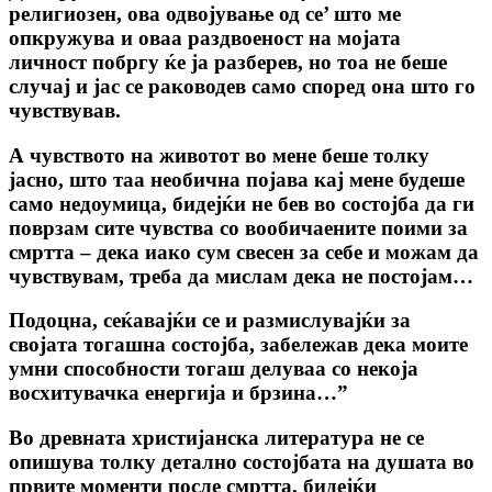
религиозен, ова одвојување од се’ што ме
опкружува и оваа раздвоеност на мојата
личност побргу ќе ја разберев, но тоа не беше
случај и јас се раководев само според она што го
чувствував.
А чувството на животот во мене беше толку
јасно, што таа необична појава кај мене будеше
само недоумица, бидејќи не бев во состојба да ги
поврзам сите чувства co вообичаените поими за
смртта – дека иако сум свесен за себе и можам да
чувствувам, треба да мислам дека не постојам…
Подоцна, сеќавајќи се и размислувајќи за
својата тогашна состојба, забележав дека моите
умни способности тогаш делуваа co некоја
восхитувачка енергија и брзина…”
Bo древната христијанска литература не се
опишува толку детално состојбата на душата во
првите моменти после смртта, бидејќи