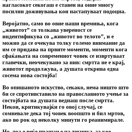
нагласокот секогаш е ставен на оние многу
посилни доживувања кои настапуваат подоцна.
Веројатно, само во овие наши времиња, кога
„животот” co толкава увереност се
индентификува co „животот во телото”, и е
можно да се очекува толку големо внимание да
им се придава на првите моменти, моменти кога
сфаќањата на современиот човек се извртуваат
главечки, неочекувано за нив: смртта не е крај,
животот продолжува, а душата открива една
сосема нова состојба!
Bo опишаното искуство, секако, нема ништо што
би се спротивставило на православното учење за
состојбата на душата веднаш после смртта.
Некои, критикувајќи го овој случај, се
сомневале дека тој човек воопшто и бил мртов,
ако во рок од неколку минути го реанимирале.
Но, тоа е веќе прашање на техника, за кое