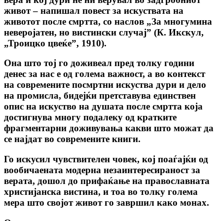
живот – напишал повест за искуствата на
животот после смртта, co наслов „За многумина
неверојатен, но вистински случај” (К. Икскул,
„Троицко цвеќе”, 1910).
Она што тој го доживеал пред толку години
денес за нас е од голема важност, а во контекст
на современите посмртни искуства дури и дело
на промисла, бидејќи претставува единствен
опис на искуство на душата после смртта која
достигнува многу подалеку од кратките
фрагментарни доживувања какви што можат да
се најдат во современите книги.
Го искусил чувствителен човек, кој поаѓајќи од
вообичаената модерна незаинтересираност за
верата, дошол до прифаќање на православната
христијанска вистина, и тоа во толку голема
мера што својот живот го завршил како монах.