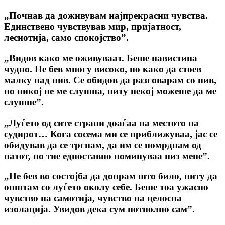
„Почнав да доживувам најпрекрасни чувства.
Единствено чувствував мир, пријатност,
леснотија, само спокојство”.
„Видов како ме оживуваат. Беше навистина
чудно. He бев многу високо, но како да стоев
малку над нив. Се обидов да разговарам co нив,
но никој не ме слушна, ниту некој можеше да ме
слушне”.
„Луѓето од сите страни доаѓаа на местото на
судирот… Кога сосема ми се приближуваа, јас се
обидував да се тргнам, да им се помрднам од
патот, но тие едноставно поминуваа низ мене”.
„He бев во состојба да допрам што било, ниту да
општам co луѓето околу себе. Беше тоа ужасно
чувство на самотија, чувство на целосна
изолација. Увидов дека сум потполно сам”.