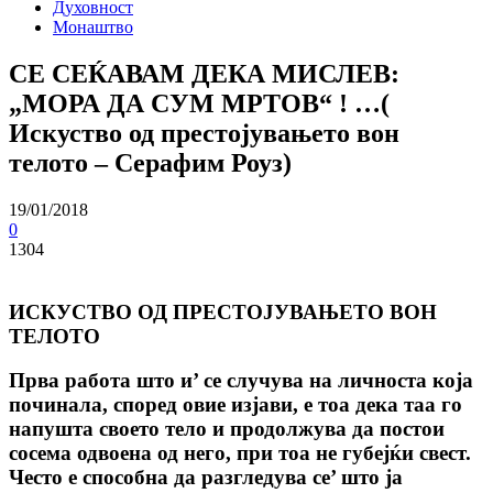
Духовност
Монаштво
СЕ СЕЌАВАМ ДЕКА МИСЛЕВ:
„МОРА ДА СУМ МРТОВ“ ! …(
Искуство од престојувањето вон
телото – Серафим Роуз)
19/01/2018
0
1304
ИСКУСТВО ОД ПРЕСТОЈУВАЊЕТО ВОН
ТЕЛОТО
Прва работа што и’ се случува на личноста која
починала, според овие изјави, е тоа дека таа го
напушта своето тело и продолжува да постои
сосема одвоена од него, при тоа не губејќи свест.
Често е способна да разгледува се’ што ја