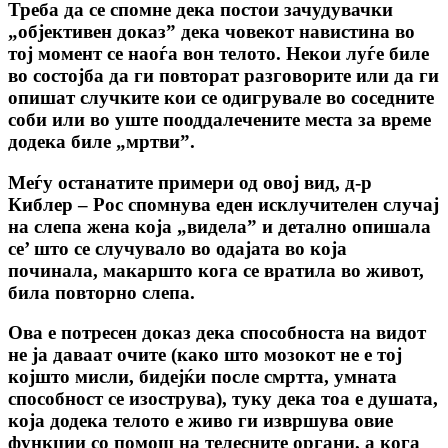
Треба да се спомне дека постои зачудувачки
„објективен доказ” дека човекот навистина во
тој момент се наоѓа вон телото. Некои луѓе биле
во состојба да ги повторат разговорите или да ги
опишат случките кои се одигрувале во соседните
соби или во уште пооддалечените места за време
додека биле „мртви”.
Меѓу останатите примери од овој вид, д-р
Киблер – Рос спомнува еден исклучителен случај
на слепа жена која „видела” и детално опишала
се’ што се случувало во одајата во која
починала, макаршто кога се вратила во живот,
била повторно слепа.
Ова е потресен доказ дека способноста на видот
не ја даваат очите (како што мозокот не е тој
којшто мисли, бидејќи после смртта, умната
способност се изострува), туку дека тоа е душата,
која додека телото е живо ги извршува овие
функции со помош на телесните органи, а кога