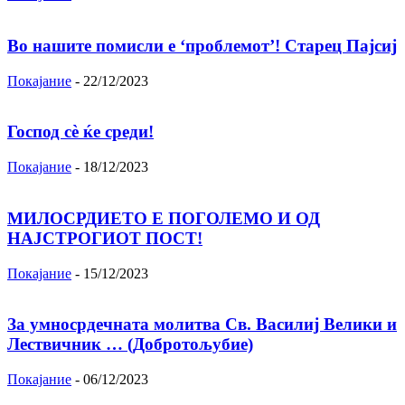
Во нашите помисли е ‘проблемот’! Старец Пајсиј
Покајание
-
22/12/2023
Господ сѐ ќе среди!
Покајание
-
18/12/2023
МИЛОСРДИЕТО Е ПОГОЛЕМО И ОД
НАЈСТРОГИОТ ПОСТ!
Покајание
-
15/12/2023
За умносрдечната молитва Св. Василиј Велики и
Лествичник … (Добротољубие)
Покајание
-
06/12/2023