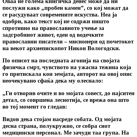
Оваа не голема книгичка денес може да ни
послужи како „пробен камен”, co кој можат да
се расудуваат современите искуства. Неа ја
одобри, како текст кој не содржи ништо
спротивно на православното учење за
задгробниот живот, еден од водечките
православни писатели – мисионери од почетокот
на векот архиепископот Никон Вологодски.
По описот на последната агонија на својата
физичка смрт, чувството на ужасна тежина којa
го притискала кон земјата, авторот на овој опис
неочекувано сфаќа дека му олеснало:
„Ги отворив очите и во мојата совест, до најситен
детал, co совршена леснотија, се врежа она што
во тој момент го гледав:
Видов дека стојам насреде собата. Од мојата
десна страна, полукружно, се собра сиот
медицински персонал. Me зачуди таа група. На