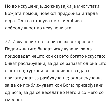
Но во искушенија, доживувајќи ја многупати
Божјата помош, човекот придобива и тврда
вера. Од тоа станува смел и добива
добродушност во искушенијата.
72. Искушението е корисно за секој човек.
Подвижниците биваат искушувани, за да
придодадат нешто кон своето богато искуство;
биват раслабувани, за да се запазат од она што
е штетно; туркани во сонливост за да се
приготвуваат за разбудување; оддалечувани,
за да се приближуваат кон Бога; присвојувани
од Бога, за да се веселат во Него и со Него со
смелост.