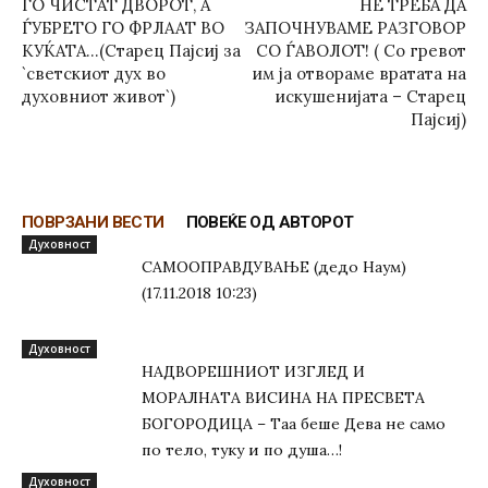
ГО ЧИСТАТ ДВОРОТ, А
НЕ ТРЕБА ДА
ЃУБРЕТО ГО ФРЛААТ ВО
ЗАПОЧНУВАМЕ РАЗГОВОР
КУЌАТА…(Старец Пајсиј за
СО ЃАВОЛОТ! ( Со гревот
`светскиот дух во
им ја отвораме вратата на
духовниот живот`)
искушенијата – Старец
Пајсиј)
ПОВРЗАНИ ВЕСТИ
ПОВЕЌЕ ОД АВТОРОТ
Духовност
САМООПРАВДУВАЊЕ (дедо Наум)
(17.11.2018 10:23)
Духовност
НАДВОРЕШНИОТ ИЗГЛЕД И
МОРАЛНАТА ВИСИНА HA ПРЕСВЕТА
БОГОРОДИЦА – Таа беше Дева не само
по тело, туку и по душа…!
Духовност