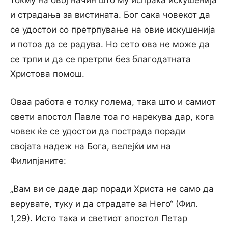
и страдања за вистината. Бог сака човекот да
се удостои со претрпување на овие искушенија
и потоа да се радува. Но сето ова не може да
се трпи и да се претрпи без благодатната
Христова помош.
Оваа работа е толку голема, така што и самиот
свети апостол Павле тоа го нарекува дар, кога
човек ќе се удостои да пострада поради
својата надеж на Бога, велејќи им на
Филипјаните:
„Вам ви се даде дар поради Христа не само да
верувате, туку и да страдате за Него“ (Фил.
1,29). Исто така и светиот апостол Петар