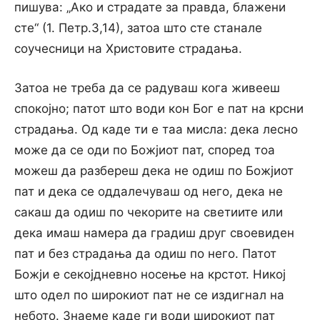
пишува: „Ако и страдате за правда, блажени
сте“ (1. Петр.3,14), затоа што сте станале
соучесници на Христовите страдања.
Затоа не треба да се радуваш кога живееш
спокојно; патот што води кон Бог е пат на крсни
страдања. Од каде ти е таа мисла: дека лесно
може да се оди по Божјиот пат, според тоа
можеш да разбереш дека не одиш по Божјиот
пат и дека се оддалечуваш од него, дека не
сакаш да одиш по чекорите на светиите или
дека имаш намера да градиш друг своевиден
пат и без страдања да одиш по него. Патот
Божји е секојдневно носење на крстот. Никој
што одел по широкиот пат не се издигнал на
небото. Знаеме каде ги води широкиот пат