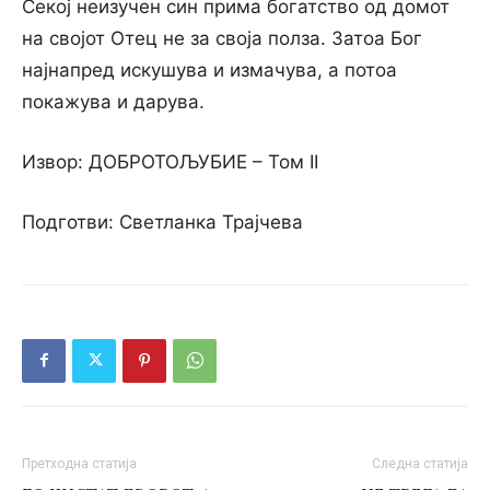
Секој неизучен син прима богатство од домот
на својот Отец не за своја полза. Затоа Бог
најнапред искушува и измачува, а потоа
покажува и дарува.
Извор: ДОБРОТОЉУБИЕ – Том II
Подготви: Светланка Трајчева
Претходна статија
Следна статија