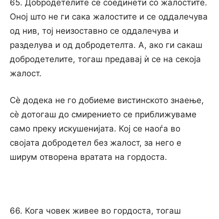
65. Добродетелите се соединети со жалостите.
Оној што не ги сака жалостите и се оддалечува
од нив, тој неизоставно се оддалечува и
разделува и од добродетелта. А, ако ги сакаш
добродетелите, тогаш предавај ѝ се на секоја
жалост.
Сѐ додека не го добиеме вистинското знаење,
сѐ дотогаш до смирението се приближуваме
само преку искушенијата. Кој се наоѓа во
својата добродетел без жалост, за него е
ширум отворена вратата на гордоста.
66. Кога човек живее во гордоста, тогаш