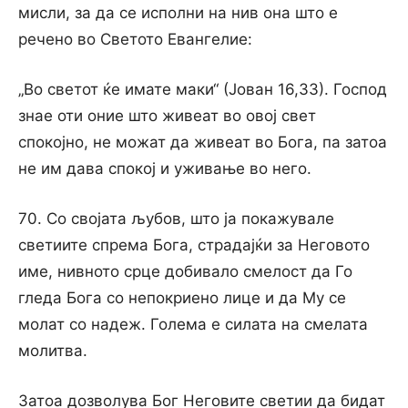
мисли, за да се исполни на нив она што е
речено во Светото Евангелие:
„Во светот ќе имате маки“ (Јован 16,33). Господ
знае оти оние што живеат во овој свет
спокојно, не можат да живеат во Бога, па затоа
не им дава спокој и уживање во него.
70. Со својата љубов, што ја покажувале
светиите спрема Бога, страдајќи за Неговото
име, нивното срце добивало смелост да Го
гледа Бога со непокриено лице и да Му се
молат со надеж. Голема е силата на смелата
молитва.
Затоа дозволува Бог Неговите светии да бидат