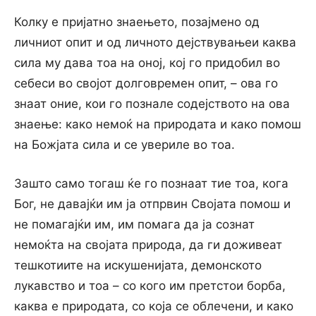
Колку е пријатно знаењето, позајмено од
личниот опит и од личното дејствувањеи каква
сила му дава тоа на оној, кој го придобил во
себеси во својот долговремен опит, – ова го
знаат оние, кои го познале содејството на ова
знаење: како немоќ на природата и како помош
на Божјата сила и се увериле во тоа.
Зашто само тогаш ќе го познаат тие тоа, кога
Бог, не давајќи им ја отпрвин Својата помош и
не помагајќи им, им помага да ја сознат
немоќта на својата природа, да ги доживеат
тешкотиите на искушенијата, демонското
лукавство и тоа – со кого им претстои борба,
каква е природата, со која се облечени, и како