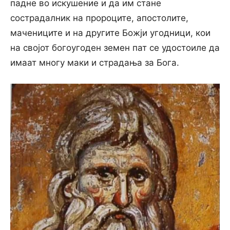
падне во искушение и да им стане
сострадалник на пророците, апостолите,
мачениците и на другите Божји угодници, кои
на својот богоугоден земен пат се удостоиле да
имаат многу маки и страдања за Бога.