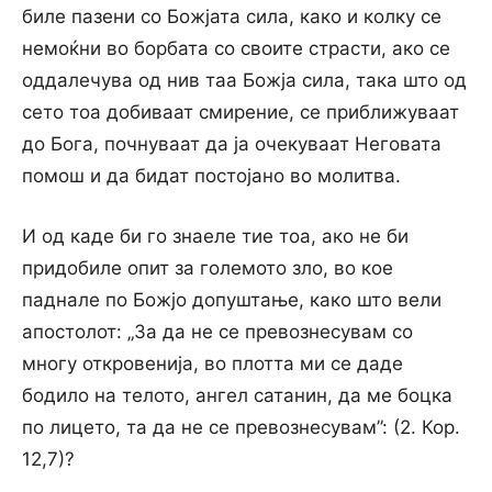
биле пазени со Божјата сила, како и колку се
немоќни во борбата со своите страсти, ако се
оддалечува од нив таа Божја сила, така што од
сето тоа добиваат смирение, се приближуваат
до Бога, почнуваат да ја очекуваат Неговата
помош и да бидат постојано во молитва.
И од каде би го знаеле тие тоа, ако не би
придобиле опит за големото зло, во кое
паднале по Божјо допуштање, како што вели
апостолот: „За да не се превознесувам со
многу откровенија, во плотта ми се даде
бодило на телото, ангел сатанин, да ме боцка
по лицето, та да не се превознесувам”: (2. Кор.
12,7)?