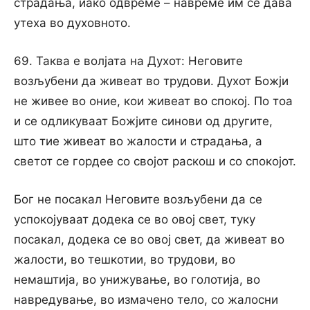
страдања, иако одвреме – навреме им се дава
утеха во духовното.
69. Таква е волјата на Духот: Неговите
возљубени да живеат во трудови. Духот Божји
не живее во оние, кои живеат во спокој. По тоа
и се одликуваат Божјите синови од другите,
што тие живеат во жалости и страдања, а
светот се гордее со својот раскош и со спокојот.
Бог не посакал Неговите возљубени да се
успокојуваат додека се во овој свет, туку
посакал, додека се во овој свет, да живеат во
жалости, во тешкотии, во трудови, во
немаштија, во унижување, во голотија, во
навредување, во измачено тело, со жалосни