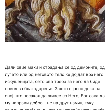
Дали овие маки и страдања се од демоните, од
луѓето или од неговото тело ќе дојдат врз него
искушенијата, сето ова треба за него да биде
повод за благодарење. Зашто е јасно дека на
оној што посакал да живее со Него, Бог сака да
му направи добро – не на друг начин, туку
токму на овој начин што му испраќа искушенија