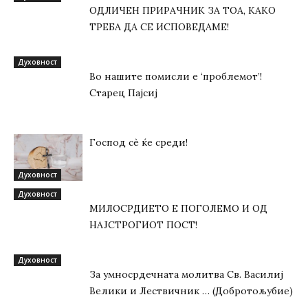
ОДЛИЧЕН ПРИРАЧНИК ЗА ТОА, КАКО
ТРЕБА ДА СЕ ИСПОВЕДАМЕ!
Духовност
Во нашите помисли е ‘проблемот’!
Старец Пајсиј
Господ сѐ ќе среди!
Духовност
Духовност
МИЛОСРДИЕТО Е ПОГОЛЕМО И ОД
НАЈСТРОГИОТ ПОСТ!
Духовност
За умносрдечната молитва Св. Василиј
Велики и Лествичник … (Добротољубие)