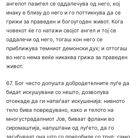
ангелот пазител се оддалечува од него, кој
инаку е близу до него и го поттикнува да се
грижи за праведен и богоугоден живот. Кога
човекот ќе го натажи својот ангел и тој се
оддалечи од него, тогаш кон него се
приближува темниот демонски дух; и оттогаш
во него нема веќе никаква грижа за праведен
живот.
67. Бог често допушта добродетелните луѓе да
бидат искушувани со нешто, дозволува
отсекаде да ги напаѓаат искушенија: нивното
тело бива повредувано, како и телото на
многустрадалниот Јов, биваат фрлани во
сиромаштија, напуштани од луѓето, да го
загубуваат она што го придобиле со труд; само