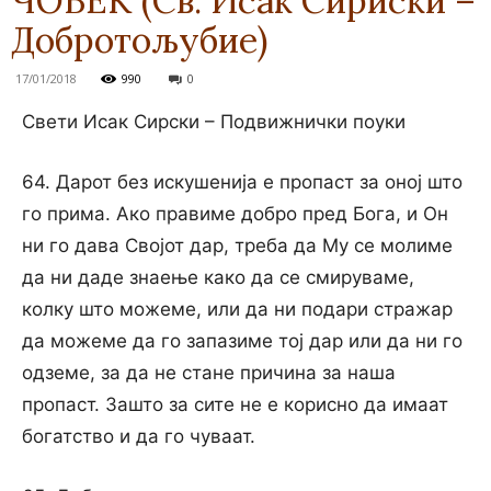
ЧОВЕК (Св. Исак Сириски –
Добротољубие)
17/01/2018
990
0
Свети Исак Сирски – Подвижнички поуки
64. Дарот без искушенија е пропаст за оној што
го прима. Ако правиме добро пред Бога, и Он
ни го дава Својот дар, треба да Му се молиме
да ни даде знаење како да се смируваме,
колку што можеме, или да ни подари стражар
да можеме да го запазиме тој дар или да ни го
одземе, за да не стане причина за наша
пропаст. Зашто за сите не е корисно да имаат
богатство и да го чуваат.