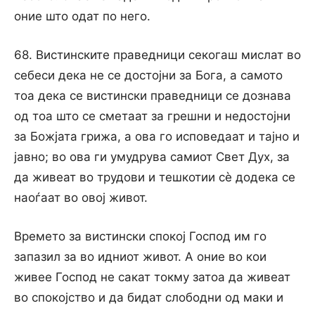
оние што одат по него.
68. Вистинските праведници секогаш мислат во
себеси дека не се достојни за Бога, а самото
тоа дека се вистински праведници се дознава
од тоа што се сметаат за грешни и недостојни
за Божјата грижа, а ова го исповедаат и тајно и
јавно; во ова ги умудрува самиот Свет Дух, за
да живеат во трудови и тешкотии сѐ додека се
наоѓаат во овој живот.
Времето за вистински спокој Господ им го
запазил за во идниот живот. А оние во кои
живее Господ не сакат токму затоа да живеат
во спокојство и да бидат слободни од маки и