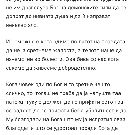
не им дозволува Бог на демонските сили да се
допрат до нивната душа и да ѝ направат
некакво зло.
И неможно е кога одиме по патот на правдата
да не ја сретнеме жалоста, а телото наше да
изнемогне во болести. Ова бива со нас кога
сакаме да живееме добродетелно.
Кога човек оди по Бог и го сретне нешто
слично, тој тогаш не треба да ја напушта таа
патека, туку е должен да го прифати сето тоа
со радост, да го прифати без љубопитност и да
Му благодари на Бога што му ја испратил оваа
благодат и што се удостоил поради Бога да