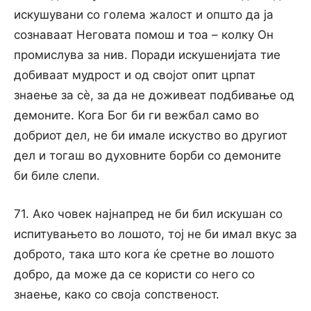
искушувани со голема жалост и општо да ја
сознаваат Неговата помош и тоа – колку Он
промислува за нив. Поради искушенијата тие
добиваат мудрост и од својот опит црпат
знаење за сѐ, за да не доживеат подбивање од
демоните. Кога Бог би ги вежбал само во
добриот дел, не би имале искуство во другиот
дел и тогаш во духовните борби со демоните
би биле слепи.
71. Ако човек најнапред не би бил искушан со
испитувањето во лошото, тој не би имал вкус за
доброто, така што кога ќе сретне во лошото
добро, да може да се користи со него со
знаење, како со своја сопственост.