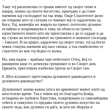
Таму тој расипнички го троши имотот од својот татко и
накрај, лишен од своето богатство, принуден е да стане
наемник кај господарот на таа земја. Овде Спасителот јасно
ни открива што се случува со човекот кој се оддалечува од
Бога. Тој, живеејќи во земјата на гревот, потполно духовно
ослабува и осиромашува и таму, во областа на гревот,
единственото нешто што му преостанува е да се оддаде и да
му служи на поттикнувачот на гревовите и нивниот господар
– ѓаволот. И на крајот, оддалечен од својот татко, тој од богат
човек станува наемник кој пасе свињи, а тоа симболично се
страстите во кои тој бедно се валка.
Но, има надеж – враќање при небесниот Отец, Кој со
раширени раце го дочекува грешникот и во Својот дом,
Црквата, приготвува изобилна трпеза за Својот син.
6. Што всушност претставува духовниот раководител и
духовното раководство?
Духовникот зазема важна улога во црковниот живот уште од
апостолско време. Тоа е човек кој по благодатта Божја,
остварена во љубовта Христова, пожртвувано се самозаборава
себеси и севкупно го предава своето духовно искуство на
своите чеда, кои духовно ги раѓа, за што ни зборува и