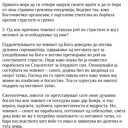
Црквата мора да ги отвори ширум своите врати и да се бори
со оваа страшна гревовна епидемија, бидејки таа, како
Богочовечки организам, е најголема учителка во борбата
против страстите и гревот.
5. Од кои причини човекот станува роб на страстите и кој е
мотивот за ослободување од нив?
Оддалечувањето на човекот од Бога доведува до негова
духовна сиромаштија, одвраќање од неговата цел за
уподобување на Бога и негово претворање во роб на
сопствените страсти. Овде како поука би ја поместил
параболата на Спасителот за блудниот син. Опишувајќи ја
состојбата на човекот – синот, додека бил во заедница со
својот татко, Господ ни го претставува него како човек кој
живее во изобилие и богатство. Тоа се однесува на имотот
подарен од неговиот татко.
Светоотечки, имотот ги претставуваат сите оние духовни
богатства кои човекот ги поседува како дар Божји, и тоа:
верата, надежта, љубовта, просветленоста и мудроста. Но,
човекот – синот во параболата, поттикнат од себељубие, смета
дека веќе не му е потребно општењето со неговиот татко, го
бара наследството што веќе го имал и заминува во далечна и
туѓа земја.