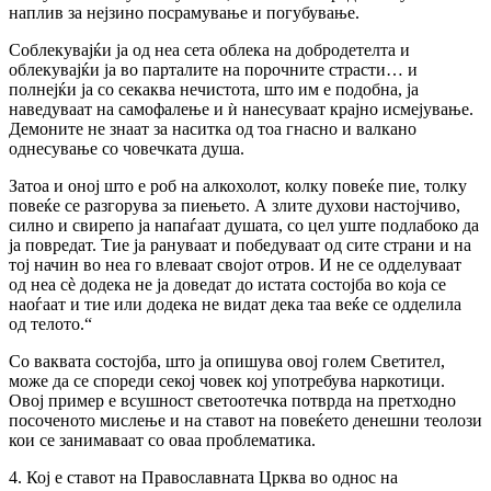
наплив за нејзино посрамување и погубување.
Соблекувајќи ја од неа сета облека на добродетелта и
облекувајќи ја во парталите на порочните страсти… и
полнејќи ја со секаква нечистота, што им е подобна, ја
наведуваат на самофалење и ѝ нанесуваат крајно исмејување.
Демоните не знаат за наситка од тоа гнасно и валкано
однесување со човечката душа.
Затоа и оној што е роб на алкохолот, колку повеќе пие, толку
повеќе се разгорува за пиењето. А злите духови настојчиво,
силно и свирепо ја напаѓаат душата, со цел уште подлабоко да
ја повредат. Тие ја рануваат и победуваат од сите страни и на
тој начин во неа го влеваат својот отров. И не се одделуваат
од неа сè додека не ја доведат до истата состојба во која се
наоѓаат и тие или додека не видат дека таа веќе се одделила
од телото.“
Со ваквата состојба, што ја опишува овој голем Светител,
може да се спореди секој човек кој употребува наркотици.
Овој пример е всушност светоотечка потврда на претходно
посоченото мислење и на ставот на повеќето денешни теолози
кои се занимаваат со оваа проблематика.
4. Кој е ставот на Православната Црква во однос на