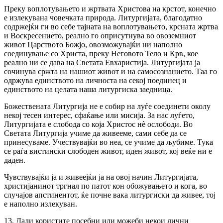
Преку воплотувањето и жртвата Христова на крстот, конечно
е излекувана човечката природа. Литургијата, благодатно
содржејќи ги во себе тајната на воплотувањето, крсната жртва
и Воскресението, реално го оприсутнува во овоземниот
живот Царството Божјо, овозможувајќи ни наполно
соединување со Христа, преку Неговото Тело и Крв, кое
реално ни се дава на Светата Евхаристија. Литургијата ја
сочинува сржта на нашиот живот и на самосознанието. Таа го
одржува единството на личноста на секој поединец и
единството на целата наша литургиска заедница.
Божествената Литургија не е собир на луѓе соединети околу
некој тесен интерес, сфаќање или мисија. За нас луѓето,
Литургијата е слобода со која Христос нè ослободи. Во
Светата Литургија учиме да живееме, сами себе да се
принесуваме. Учествувајќи во неа, се учиме да љубиме. Тука
се раѓа вистински слободен живот, иден живот, кој веќе ни е
даден.
Чувствувајќи ја и живеејќи ја на овој начин Литургијата,
христијанинот тргнал по патот кон обожувањето и кога, во
случајов апстинентот, ќе почне вака литургиски да живее, тој
е наполно излекуван.
13. Дали користите посебни или можеби некои лични