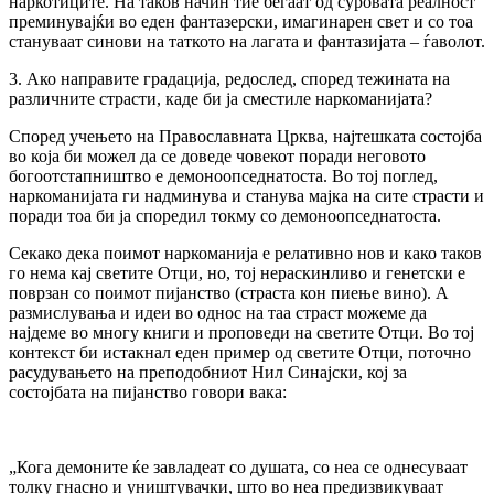
наркотиците. На таков начин тие бегаат од суровата реалност
преминувајќи во еден фантазерски, имагинарен свет и со тоа
стануваат синови на таткото на лагата и фантазијата – ѓаволот.
3. Ако направите градација, редослед, според тежината на
различните страсти, каде би ја сместиле наркоманијата?
Според учењето на Православната Црква, најтешката состојба
во која би можел да се доведе човекот поради неговото
богоотстапништво е демоноопседнатоста. Во тој поглед,
наркоманијата ги надминува и станува мајка на сите страсти и
поради тоа би ја споредил токму со демоноопседнатоста.
Секако дека поимот наркоманија е релативно нов и како таков
го нема кај светите Oтци, но, тој нераскинливо и генетски е
поврзан со поимот пијанство (страста кон пиење вино). А
размислувања и идеи во однос на таа страст можеме да
најдеме во многу книги и проповеди на светите Oтци. Во тој
контекст би истакнал еден пример од светите Oтци, поточно
расудувањето на преподобниот Нил Синајски, кој за
состојбата на пијанство говори вака:
„Кога демоните ќе завладеат со душата, со неа се однесуваат
толку гнасно и уништувачки, што во неа предизвикуваат