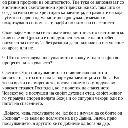
од разни профили на општеството. Тие тука се запознаваат со
вистинскиот светотаински христијански живот, така што се
создава една света христијанска заедница, во рамките на која
луѓето и надвор од манастирот црквуваат, взаемно и
пожртвувано си помагаат, одејќи по патот на спасението.
Овде најважно е да се истакне дека вистинското светотаинско
живеење во Црквата е оној духовен лек кој е најпотребен,
насушен за сите луѓе, без разлика дали паднале во искушение
со дрога или не.
9. Што претставува послушанието и колку е тоа значајно во
процесот на лекувањето?
Светите Отци послушанието го ставиле над постот и
молитвата, затоа што тоа ја одржува заедницата со Бога. Во
тесна врска со смирението, послушанието го утврдува во
човекот стравот Господен, кој е почеток на спасението.
Човекот кој е послушен на својот духовен отец, својот живот
го управува според волјата Божја и со сигурни чекори оди по
патот на спасението.
„Дојдете, чеда, послушајте ме, јас ќе ве научам да се боите од
Господа“ – се вели во псалмите на цар Давид. Значи, прво
послушанието, а другото ќе го добиеме од Бога на дар.