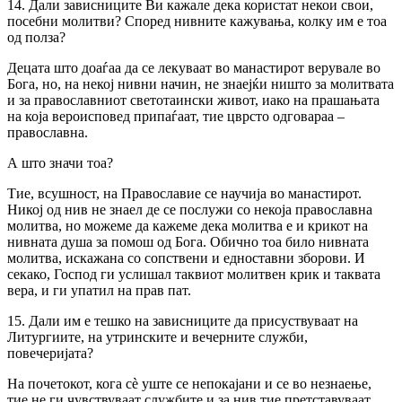
14. Дали зависниците Ви кажале дека користат некои свои,
посебни молитви? Според нивните кажувања, колку им е тоа
од полза?
Децата што доаѓаа да се лекуваат во манастирот верувале во
Бога, но, на некој нивни начин, не знаејќи ништо за молитвата
и за православниот светотаински живот, иако на прашањата
на која вероисповед припаѓаат, тие цврсто одговараа –
православна.
А што значи тоа?
Тие, всушност, на Православие се научија во манастирот.
Никој од нив не знаел де се послужи со некоја православна
молитва, но можеме да кажеме дека молитва е и крикот на
нивната душа за помош од Бога. Обично тоа било нивната
молитва, искажана со сопствени и едноставни зборови. И
секако, Господ ги услишал таквиот молитвен крик и таквата
вера, и ги упатил на прав пат.
15. Дали им е тешко на зависниците да присуствуваат на
Литургиите, на утринските и вечерните служби,
повечеријата?
На почетокот, кога сè уште се непокајани и се во незнаење,
тие не ги чувствуваат службите и за нив тие претставуваат