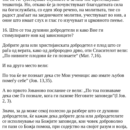
тешкотија. Но, откако ќе ја почувствуваат благодатната сила
на богослужбата, со еден збор речено, на молитвата, тие со
радост доаѓаат на заедничките молитви, учествуваат во нив, а
оние што имаат слух и глас го изучуваат и црковното пеење.
16. Што се тоа духовни добродетели и како Вие ги
стимулиравте нив кај зависниците?
Добрите дела или христијанската добродетел е плод што се
раѓа од верата, како од доброродно дрво, оти Спасителот вели:
„По нивните плодови ќе ги познаете“ (Мат. 7,16).
И на друго место вели:
По тоа ќе ве познаат дека сте Мои ученици: ако имате љубов
помеѓу себе” (Јов. 13,35).
А во првото Јованово послание се вели: „По тоа познаваме
дека сме Го познале, кога ги пазиме Неговите заповеди”(I Јов.
2, 3).
Значи, за да може секој полесно да разбере што се духовни
добродетели, ќе кажам дека добрите дела или добродетелите
се исполнување на Божјите заповеди, кои човек доброволно
ги пази со Божја помош, при содејство на својот разум и волја,