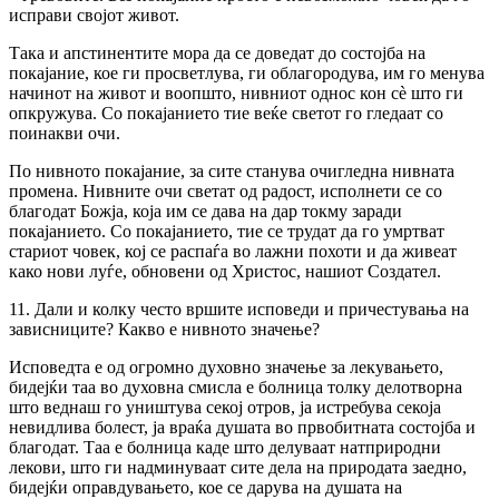
исправи својот живот.
Така и апстинентите мора да се доведат до состојба на
покајание, кое ги просветлува, ги облагородува, им го менува
начинот на живот и воопшто, нивниот однос кон сè што ги
опкружува. Со покајанието тие веќе светот го гледаат со
поинакви очи.
По нивното покајание, за сите станува очигледна нивната
промена. Нивните очи светат од радост, исполнети се со
благодат Божја, која им се дава на дар токму заради
покајанието. Со покајанието, тие се трудат да го умртват
стариот човек, кој се распаѓа во лажни похоти и да живеат
како нови луѓе, обновени од Христос, нашиот Создател.
11. Дали и колку често вршите исповеди и причестувања на
зависниците? Какво е нивното значење?
Исповедта е од огромно духовно значење за лекувањето,
бидејќи таа во духовна смисла е болница толку делотворна
што веднаш го уништува секој отров, ја истребува секоја
невидлива болест, ја враќа душата во првобитната состојба и
благодат. Таа е болница каде што делуваат натприродни
лекови, што ги надминуваат сите дела на природата заедно,
бидејќи оправдувањето, кое се дарува на душата на