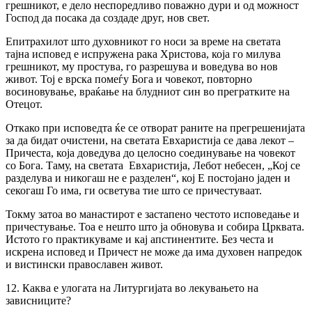
грешникот, е дело неспоредливо поважно дури и од можност
Господ да посака да создаде друг, нов свет.
Епитрахилот што духовникот го носи за време на светата
тајна исповед е испружена рака Христова, која го милува
грешникот, му простува, го разрешува и воведува во нов
живот. Тој е врска помеѓу Бога и човекот, повторно
восиновување, враќање на блудниот син во прегратките на
Отецот.
Откако при исповедта ќе се отворат раните на прегрешенијата
за да бидат очистени, на светата Евхаристија се дава лекот –
Причеста, која доведува до целосно соединување на човекот
со Бога. Таму, на светата Евхаристија, Лебот небесен, „Кој се
разделува и никогаш не е разделен“, кој Е постојано јаден и
секогаш Го има, ги осветува тие што се причестуваат.
Токму затоа во манастирот е застапено честото исповедање и
причестување. Тоа е нешто што ја обновува и собира Црквата.
Истото го практикуваме и кај апстинентите. Без честа и
искрена исповед и Причест не може да има духовен напредок
и вистински православен живот.
12. Каква е улогата на Литургијата во лекувањето на
зависниците?