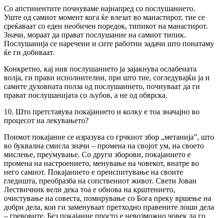
Со апстинентите почнуваме најнапред со послушанието.
Уште од самиот момент кога ќе влезат во манастирот, тие се
среќаваат со еден необичен поредок, типикот на манастирот.
Значи, мораат да прават послушание на самиот типик.
Послушанија се наречени и сите работни задачи што понатаму
ќе ги добиваат.
Конкретно, кај нив послушанието ја зајакнува ослабената
волја, ги прави исполнителни, при што тие, согледувајќи ја и
самите духовната полза од послушанието, почнуваат да ги
прават послушанијата со љубов, а не од обврска.
10. Што претставува покајанието и колку е тоа значајно во
процесот на лекувањето?
Поимот покајание се изразува со грчкиот збор „метанија”, што
во буквална смисла значи – промена на својот ум, на своето
мислење, преумување. Со други зборови, покајанието е
промена на настроението, менување на човекот, внатре во
него самиот. Покајанието е преиспитување на своите
гледишта, преобразба на сопствениот живот. Свети Јован
Лествичник вели дека тоа е обнова на крштението,
очистување на совеста, помирување со Бога преку вршење на
добри дела, кои ги заменуваат претходно правените лоши дела
– гревовите. Без покајание просто е невозможно човек да го