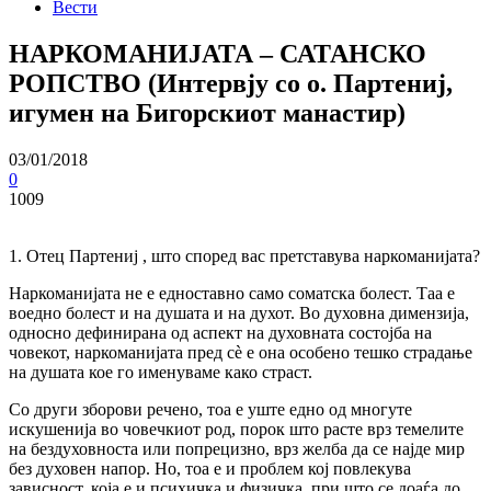
Вести
НАРКОМАНИЈАТА – САТАНСКО
РОПСТВО (Интервју со о. Партениј,
игумен на Бигорскиот манастир)
03/01/2018
0
1009
1. Отец Партениј , што според вас претставува наркоманијата?
Наркоманијата не е едноставно само соматска болест. Таа е
воедно болест и на душата и на духот. Во духовна димензија,
односно дефинирана од аспект на духовната состојба на
човекот, наркоманијата пред сè е она особено тешко страдање
на душата кое го именуваме како страст.
Со други зборови речено, тоа е уште едно од многуте
искушенија во човечкиот род, порок што расте врз темелите
на бездуховноста или попрецизно, врз желба да се најде мир
без духовен напор. Но, тоа е и проблем кој повлекува
зависност, која е и психичка и физичка, при што се доаѓа до