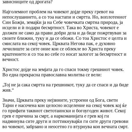
зависниците од дрогата?
Најголемиот проблем на човекот дојде преку гревот на
непослушанието, а со тоа настапи и смртта. Но, воплотениот
Син Божји, земајќи ја на Себе човечката смртна природа, ја
исцели и ѝ подари бесмртност. Така во Христа, човекот е
должен не само да прави добри дела и да биде пожртвуван за
своите ближни, туку и да се обожи. Со тоа Христос е целта и
смислата на секој човек. Црквата Негова пак, е духовно
лечилиште за сите оние кои се облекле во Христа преку
крштението и со тоа во себе го носат залогот за бесмртност и
вечност.
Христос дојде на земјата да го спаси токму грешниот човек.
Во една прекрасна православна молитва се вели:
„Тој не ја сака смртта на грешникот, туку да се спаси и да биде
жив.“
Значи, Црквата преку нејзините, устроени од Бога, свети
Тајни е насочена кон целосно исцеление на секој човек кој ќе
го прифати таквиот светотаински и богоугоден живот. Секој
грев е причина за смрт, а наркоманијата е грев кој ги
надминува сите други и поттикнувајќи ги сите други гревови
во човекот, забрзано и неосетно го втурнува кон вечната смрт.