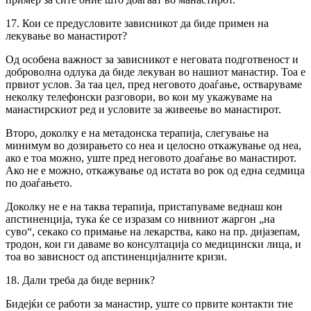
17. Кои се предусловите зависникот да биде примен на
лекување во манастирот?
Од особена важност за зависникот е неговата подготвеност и
доброволна одлука да биде лекуван во нашиот манастир. Тоа е
првиот услов. За таа цел, пред неговото доаѓање, остваруваме
неколку телефонски разговори, во кои му укажуваме на
манастирскиот ред и условите за живеење во манастирот.
Второ, доколку е на метадонска терапија, слегување на
минимум во дозирањето со неа и целосно откажување од неа,
ако е тоа можно, уште пред неговото доаѓање во манастирот.
Ако не е можно, откажување од истата во рок од една седмица
по доаѓањето.
Доколку не е на таква терапија, пристапуваме веднаш кон
апстиненција, тука ќе се изразам со нивниот жаргон „на
суво“, секако со примање на лекарства, како на пр. дијазепам,
тродон, кои ги даваме во консултација со медицински лица, и
тоа во зависност од апстиненцијалните кризи.
18. Дали треба да биде верник?
Бидејќи се работи за манастир, уште со првите контакти тие