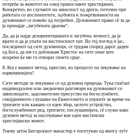
потреба за животот на секој православен христијанин.
Конкретно, во случаите на зависност од дроги, поточно при
работата со апстинентите, љубовта и пожртвуваноста на
духовникот се повеќе од потребни. Духовникот прави сè за да
ја пронајде „загубената драхма“.
Да, да ја најде дезориентираната и загубена личност, да ја
врати и да ја упати на вистинскиот пат. Во тој поглед и јас,
последниот од сите духовници, се трудам според дарот даден
од Бога, да им го доближам Христос на сите оние што
искрено ќе ми го отворат своето срце.
8. Кој е вашиот метод, пристап, во процесот на лекување на
наркоманијата?
Сите методи за лекување се од духовна природа. Тука спаѓаат
индивидуални или заеднички разговори на духовникот со
зависниците, задолжително присуство на богослужбите,
секојдневното слушање на Евангелието и поуките за време на
трпезите или кажано со еден збор, целото устројство,
богослужбениот ред, трпезите, послушанијата, сè служи како
духовен метод за насочување кон еден вистински
христијански живот.
Токму затоа Бигорскиот манастир е посетуван од многу луѓе