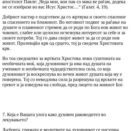
апостолот Павле: „Чеда мои, кои пак со мака ве раѓам, додека
не се изобрази во вас Исус Христос…“ (Галат. 4, 19).
Добриот пастир е подготвен да го жртвува и своето спасение
за спасението на ближниот. Во неговиот подвиг за раѓање на
душите и пламениот стремеж да се роди по Бога нов живот во
човекот, слабее или целосно исчезнува интересот за себе и за
своите потреби. Тој го дава својот живот за да се роди нов
живот. Пролевајќи крв од срцето, тој ја сведочи Христовата
крв.
Во тоа сведоштво за жртвата Христова лежи суштината на
необичната моќ, која духовникот ја има над душата на
ученикот и необичната чудодејствителна сила, со која
духовникот ја воскреснува во вечен живот душата која му е
поверена. Тој со невидлива сила ја разрешува од врските на
гревот и ја изведува на слобода, пред лицето на живиот Бог.
7. Која е Вашата улога како духовен раководител во
лекувањето?
Љубовта, грижата и молитвите на духовникот се насушна