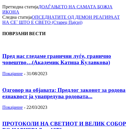
Претходна статија
ДОАЃАЊЕТО НА САМАТА БОЖЈА
ИКОНА
Следна статија
ОПСЕДНАТИТЕ ОД ДЕМОН РЕАГИРААТ
НА СЕ` ШТО Е СВЕТО (Старец Пајсиј)
ПОВРЗАНИ ВЕСТИ
Пред нас гледаме гранични луѓе, гранично
човештво…(Академик Катица Ќулавкова)
Покајание
-
31/08/2023
Одговор на објавата: Предлог законот за родова
еднаквост ја унапредува родовата...
Покајание
-
22/03/2023
ПРОТОКОЛИ НА СВЕТИОТ И ВЕЛИК СОБОР