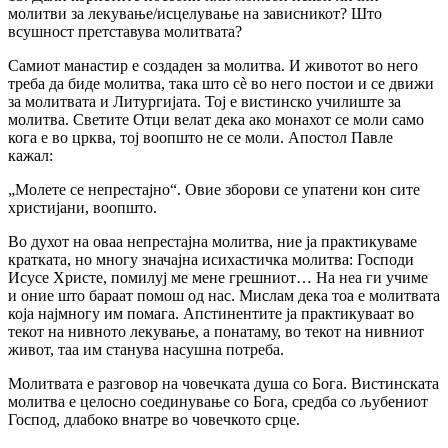
молитви за лекување/исцелување на зависникот? Што
всушност претставува молитвата?
Самиот манастир е создаден за молитва. И животот во него
треба да биде молитва, така што сè во него постои и се движи
за молитвата и Литургијата. Тој е вистинско училиште за
молитва. Светите Отци велат дека ако монахот се моли само
кога е во црква, тој воопшто не се моли. Апостол Павле
кажал:
„Молете се непрестајно“. Овие зборови се упатени кон сите
христијани, воопшто.
Во духот на оваа непрестајна молитва, ние ја практикуваме
кратката, но многу значајна исихастичка молитва: Господи
Исусе Христе, помилуј ме мене грешниот… На неа ги учиме
и оние што бараат помош од нас. Мислам дека тоа е молитвата
која најмногу им помага. Апстинентите ја практикуваат во
текот на нивното лекување, а понатаму, во текот на нивниот
живот, таа им станува насушна потреба.
Молитвата е разговор на човечката душа со Бога. Вистинската
молитва е целосно соединување со Бога, средба со љубениот
Господ, длабоко внатре во човечкото срце.