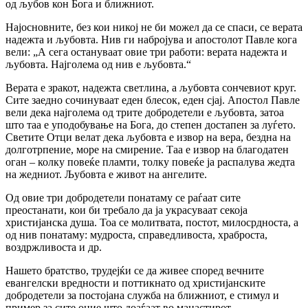
од љубов кон Бога и ближниот.
Најосновните, без кои никој не би можел да се спаси, се верата
надежта и љубовта. Нив ги набројува и апостолот Павле кога
вели: „А сега остануваат овие три работи: верата надежта и
љубовта. Најголема од нив е љубовта.“
Верата е зракот, надежта светлина, а љубовта сончевиот круг.
Сите заедно сочинуваат еден блесок, еден сјај. Апостол Павле
вели дека најголема од трите добродетели е љубовта, затоа
што таа е уподобување на Бога, до степен достапен за луѓето.
Светите Отци велат дека љубовта е извор на вера, бездна на
долготрпение, море на смирение. Таа е извор на благодатен
оган – колку повеќе пламти, толку повеќе ја распалува жедта
на жедниот. Љубовта е живот на ангелите.
Од овие три добродетели понатаму се раѓаат сите
преостанати, кои би требало да ја украсуваат секоја
христијанска душа. Тоа се молитвата, постот, милосрдноста, а
од нив понатаму: мудроста, справедливоста, храброста,
воздржливоста и др.
Нашето братство, трудејќи се да живее според вечните
евангелски вредности и поттикнато од христијанските
добродетели за постојана служба на ближниот, е стимул и
пример за сите оние што доаѓаат во манастирот.