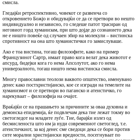
смисла.
Гледајќи ретроспективно, човекот се развенча со
откровението Божјо и обидувајќи се да се претвори во нешто
индивидуално и независно, го следеше патот трасиран од
неговиот горд хуманизам, при што дојде до сознанието дека
не е ништо повеќе од случаен збир на молекули – вистинска
спротивност на она што хуманистички го замислуваше.
Ако е тоа вистина, тогаш филозофите, како на пример
Французинот Сартр, имаат право кога велат дека животот е
апсурд, бидејки кога го нема Апсолутот, ако го нема
универзалното, тогаш ништо нема вистинска смисла.
Многу православни теолози ваквото општество, именувано
денес како постхристијанско, кое се изгради на темелите на
хуманизмот и се претвори во паганско и атеистичко, го
нарекуваат – филозофија на очајот.
Враќајќи се на прашањето за причините за оваа духовна и
демонска епидемија, ќе подвлечам дека тие лежат токму во
светогледот на младите луѓе. Тие, барајќи излез од
бесмисленоста што им ја нуди современиот светоглед, т.е.
атеистичкиот, за кој денес сме сведоци дека се бори против
сите морални христијански вредности, посегнуваат по