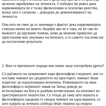
целосно заробување на личноста. Слободно би рекол дека
наркоманијата не е толку физиолошко и психичко ропство,
колку што е сатанско – доведува до демонизираност на
личноста.
Она што не смее да се занемари е фактот дека наркоманијата
станува начин на живот, бидејќи ако не е така, не ќе сме во
можност да пружиме помош, нема да можеме правилно да
пристапиме кон лекување на болниот, а со самото тоа нема ни
да постигнеме резултати.
2. Кои се причините поради кои некое лице употребува дроги?
Со раѓањето на хуманизмот како филозофско гледиште, кое го
постави човекот во средиштето на просторот, човекот беше
издигнат до идеализирана величина. Развивањето на оваа
филозофија и нејзиниот замав на Запад доведе до
истиснување на Бога и длабоко втемелување на атеизмот во
христијанските општества. Се отиде до таму што науката и
филозофијата одеднаш го сведоа човекот на една машина, со
што идејата за личната слобода беше лишена од својата