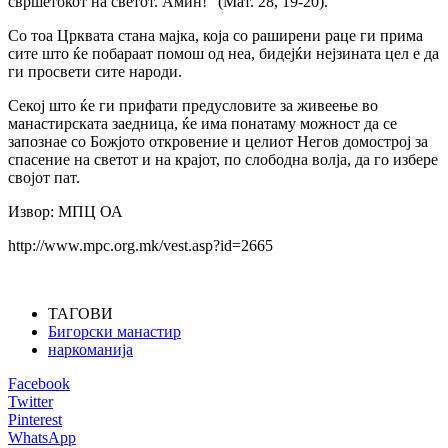
свршетокот на светот. Амин!“ (Мат. 28, 19-20).
Со тоа Црквата стана мајка, која со раширени раце ги прима
сите што ќе побараат помош од неа, бидејќи нејзината цел е да
ги просвети сите народи.
Секој што ќе ги прифати предусловите за живеење во
манастирската заедница, ќе има понатаму можност да се
запознае со Божјото откровение и целиот Негов домострој за
спасение на светот и на крајот, по слободна волја, да го избере
својот пат.
Извор: МПЦ ОА
http://www.mpc.org.mk/vest.asp?id=2665
ТАГОВИ
Бигорски манастир
наркоманија
Facebook
Twitter
Pinterest
WhatsApp