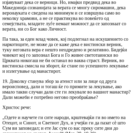
изјавуваат дека се верници. Но, имајки предвид дека во
Македонија сознанијата за верата се многу сиромашни, дека
веронауката е сведена на минимум и се извршува само во
неколку храмови, а не се практикува во повеќето од
семејствата, младите луѓе немаат можност да се запознаат со
верата, ни со Бог како Личност.
Па така, за еден млад човек, кој подлегнал на искушението со
наркотиците, не може да се каже дека е вистински верник,
туку неговата вера е нешто неодредено и релативно. Бидејќи
човекот кој го запознал Бога и Го живее светотаински во
Црквата никогаш не би останал во ваква страст. Верник, во
вистинска смисла на зборот, ќе стане по успешното лекување
и излегување од манастирот.
19. Доколку станува збор за атеист или за лице од друга
вероисповед, дали и тогаш ќе го примите за лекување, ако
имало такви случаи дали сте ги лекувале во вашиот манастир?
Дали можеби е потребно негово преобраќање?
Христос рече:
„Одете и научете ги сите народи, крштевајќи ги во името на
Отецот, и Синот, и Светиот Дух, и учејќи ги да пазат сè што
Сум ви заповедал; и ете Јас сум со вас преку сите дни до