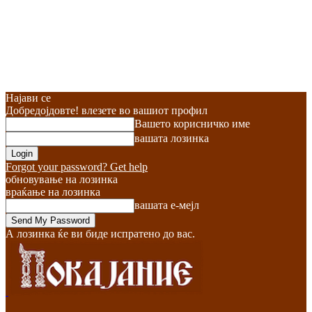
Најави се
Добредојдовте! влезете во вашиот профил
Вашето корисничко име
вашата лозинка
Forgot your password? Get help
обновување на лозинка
враќање на лозинка
вашата е-мејл
А лозинка ќе ви биде испратено до вас.