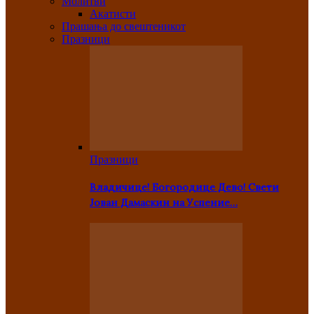
Молитви
Акатисти
Прашања до свештеникот
Празници
Празници
Владичице! Богородице Дево! Свети
Јован Дамаскин на Успение…