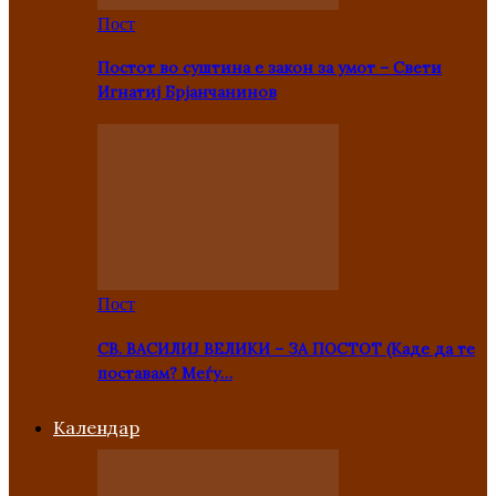
Пост
Постот во суштина е закон за умот – Свети
Игнатиј Брјанчанинов
Пост
СВ. ВАСИЛИЈ ВЕЛИКИ – ЗА ПОСТОТ (Каде да те
поставам? Меѓу…
Kалендар