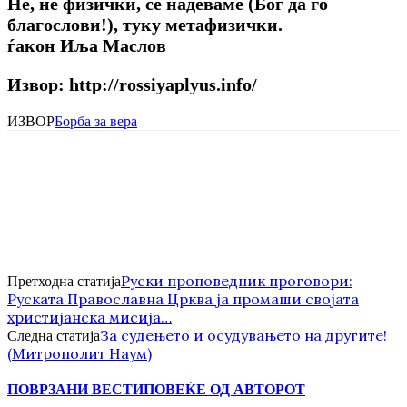
Не, не физички, се надеваме (Бог да го
благослови!), туку метафизички.
ѓакон Иља Маслов
Извор: http://rossiyaplyus.info/
ИЗВОР
Борба за вера
Руски проповедник проговори:
Претходна статија
Руската Православна Црква ја промаши својата
христијанска мисија…
За судењето и осудувањето на другите!
Следна статија
(Митрополит Наум)
ПОВРЗАНИ ВЕСТИ
ПОВЕЌЕ ОД АВТОРОТ