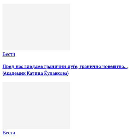
Вести
Пред нас гледаме гранични луѓе, гранично човештво…
(Академик Катица Ќулавкова)
Вести