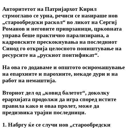
Авторитетот на Патријархот Кирил
стрмоглаво се урна, речиси се наѕираше нов
„старообредски раскол“ во ликот на Сергиј
Романов и неговите приврзаници, црковната
управа беше практично парализирана, а
кадровските прескокнувања на последниот
Синод го открија целосното поништување на
ресурсите на „рускиот понтификат“.
На ова го додаваме и општото осиромашување
на епархиите и парохиите, некаде дури и на
работ на немаштија.
Вториот дел од „ковид балетот“, доколку
ерархијата продолжи да игра според истите
правила како и оваа пролет, може да
предизвика трајни последници.
1. Набргу ќе се случи нов „старообредски