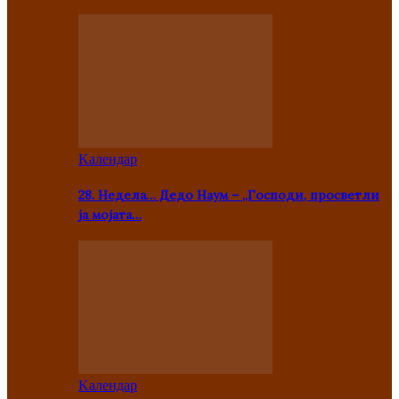
Kалендар
28. Недела… Дедо Наум – „Господи, просветли
ја мојата…
Kалендар