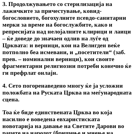
3. Продолжувањето со стерилизација на
лажичките за причестување, ковид-
богословието, богохулните псевдо-санитарни
мерки за време на богослужбите, како и
репресијата над нелојалните клирици и лаици
– ќе доведе до значаен одлив на луѓе од
Црквата: и верници, кои на Велигден веќе
потполно беа исмевани, и „посетители“ (заб.
прев. – номинални верници), кои своите
фрагментарни религиозни потреби конечно ќе
ги префрлат онлајн.
4. Сето погоренаведено многу ќе ја усложни
положбата на Руската Црква на меѓународната
сцена.
Тоа ќе биде единствената Црква во која
насилно е воведена евхаристиската
новотарија на давање на Светите Дарови во
рацете на народот (бришење и миење на