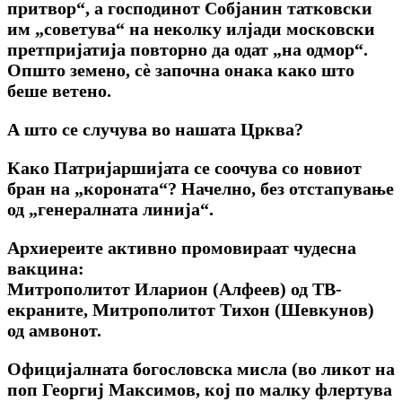
притвор“, а господинот Собјанин татковски
им „советува“ на неколку илјади московски
претпријатија повторно да одат „на одмор“.
Општо земено, сѐ започна онака како што
беше ветено.
А што се случува во нашата Црква?
Како Патријаршијата се соочува со новиот
бран на „короната“? Начелно, без отстапување
од „генералната линија“.
Архиереите активно промовираат чудесна
вакцина:
Митрополитот Иларион (Алфеев) од ТВ-
екраните, Митрополитот Тихон (Шевкунов)
од амвонот.
Официјалната богословска мисла (во ликот на
поп Георгиј Максимов, кој по малку флертува