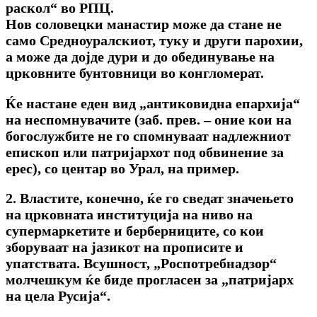
раскол“ во РПЦ.
Нов соловецки манастир може да стане не
само Средноуралскиот, туку и други парохии,
а може да дојде дури и до обединување на
црковните бунтовници во конгломерат.
Ќе настане еден вид „антиковидна епархија“
на неспомнувачите (заб. прев. – оние кои на
богослужбите не го спомнуваат надлежниот
епископ или патријархот под обвинение за
ерес), со центар во Урал, на пример.
2. Властите, конечно, ќе го сведат значењето
на црковната институција на ниво на
супермаркетите и берберниците, со кои
зборуваат на јазикот на прописите и
упатствата. Всушност, „Роспотребнадзор“
молчешкум ќе биде прогласен за „патријарх
на цела Русија“.