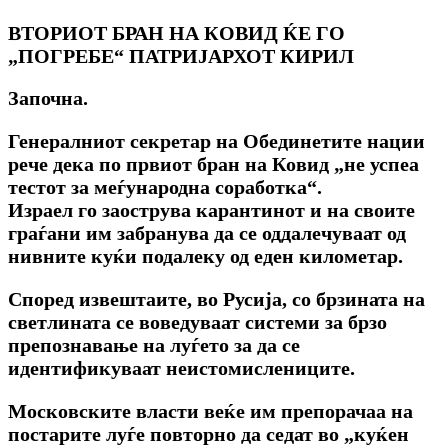
ВТОРИОТ БРАН НА КОВИД ЌЕ ГО
„ПОГРЕБЕ“ ПАТРИЈАРХОТ КИРИЛ
Започна.
Генералниот секретар на Обединетите нации
рече дека по првиот бран на Ковид „не успеа
тестот за меѓународна соработка“.
Израел го заострува карантинот и на своите
граѓани им забранува да се оддалечуваат од
нивните куќи подалеку од еден километар.
Според извештаите, во Русија, со брзината на
светлината се воведуваат системи за брзо
препознавање на луѓето за да се
идентификуваат неистомислениците.
Московските власти веќе им препорачаа на
постарите луѓе повторно да седат во „куќен