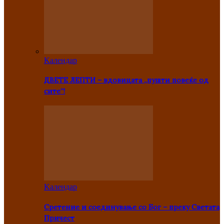
Kалендар
ДВЕТЕ ЛЕПТИ – вдовицата „пушти повеќе од
сите“!
Kалендар
Сретение и соединување со Бог – преку Светата
Причест