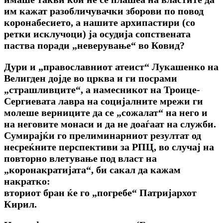
им кажат разобличувачки зборови по повод
коронабесието, а нашите архипастири (со
ретки исклучоци) ја осудија сопствената
паства поради „неверување“ во Ковид?
Дури и „православниот атеист“ Лукашенко на
Велигден дојде во црква и ги посрами
„страшливците“, а намесникот на Троице-
Сергиевата лавра на социјалните мрежи ги
молеше верниците да се „сожалат“ на него и
на неговите монаси и да не доаѓаат на служби.
Сумирајќи го прелиминарниот резултат од
несреќните перспективи за РПЦ, во случај на
повторно влетување под власт на
„коронакратијата“, би сакал да кажам
накратко:
вториот бран ќе го „погребе“ Патријархот
Кирил.