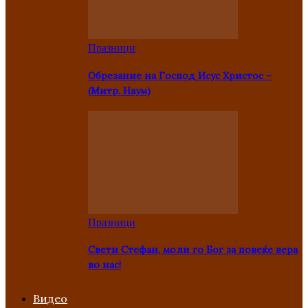
Празници
Oбрезание на Господ Исус Христос –
(Митр. Наум)
Празници
Свети Стефан, моли го Бог за повеќе вера
во нас!
Видео