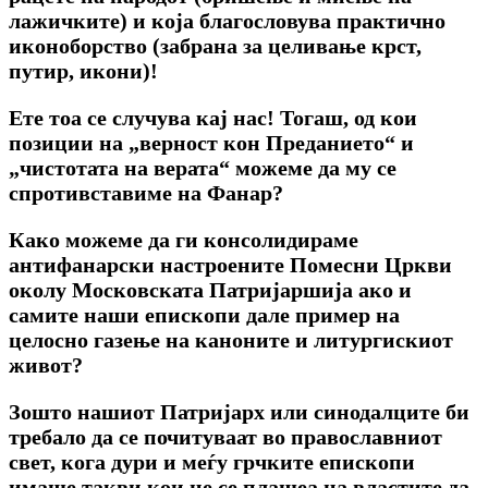
лажичките) и која благословува практично
иконоборство (забрана за целивање крст,
путир, икони)!
Ете тоа се случува кај нас! Тогаш, од кои
позиции на „верност кон Преданието“ и
„чистотата на верата“ можеме да му се
спротивставиме на Фанар?
Како можеме да ги консолидираме
антифанарски настроените Помесни Цркви
околу Московската Патријаршија ако и
самите наши епископи дале пример на
целосно газење на каноните и литургискиот
живот?
Зошто нашиот Патријарх или синодалците би
требало да се почитуваат во православниот
свет, кога дури и меѓу грчките епископи
имаше такви кои не се плашеа на властите да