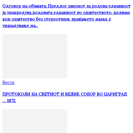
Одговор на објавата: Предлог законот за родова еднаквост
ја унапредува родовата еднаквост во општеството, целиме
кон општество без стереотипи, враќањето назад е
уназадување на...
Вести
ПРОТОКОЛИ НА СВЕТИОТ И ВЕЛИК СОБОР ВО ЦАРИГРАД
… 1872.