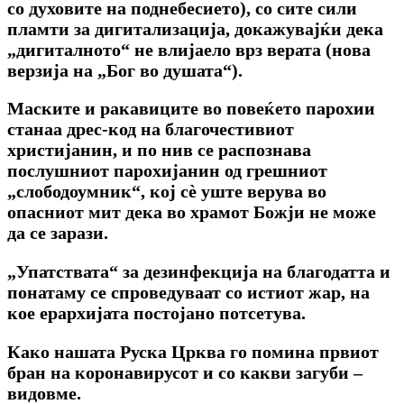
со духовите на поднебесието), со сите сили
пламти за дигитализација, докажувајќи дека
„дигиталното“ не влијаело врз верата (нова
верзија на „Бог во душата“).
Маските и ракавиците во повеќето парохии
станаа дрес-код на благочестивиот
христијанин, и по нив се распознава
послушниот парохијанин од грешниот
„слободоумник“, кој сѐ уште верува во
опасниот мит дека во храмот Божји не може
да се зарази.
„Упатствата“ за дезинфекција на благодатта и
понатаму се спроведуваат со истиот жар, на
кое ерархијата постојано потсетува.
Како нашата Руска Црква го помина првиот
бран на коронавирусот и со какви загуби –
видовме.