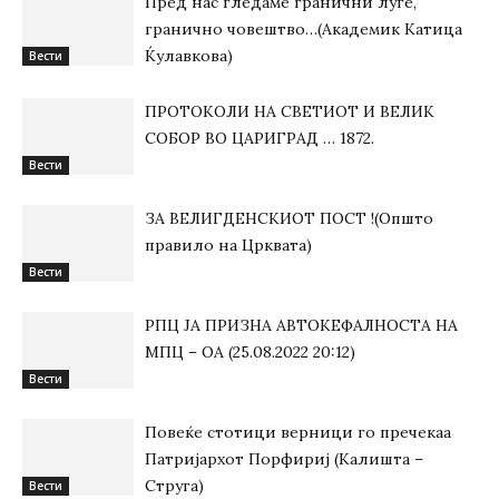
Пред нас гледаме гранични луѓе,
гранично човештво…(Академик Катица
Ќулавкова)
Вести
ПРОТОКОЛИ НА СВЕТИОТ И ВЕЛИК
СОБОР ВО ЦАРИГРАД … 1872.
Вести
ЗА ВЕЛИГДЕНСКИОТ ПОСТ !(Општо
правило на Црквата)
Вести
РПЦ ЈА ПРИЗНА АВТОКЕФАЛНОСТА НА
МПЦ – ОА (25.08.2022 20:12)
Вести
Повеќе стотици верници го пречекаа
Патријархот Порфириј (Калишта –
Струга)
Вести