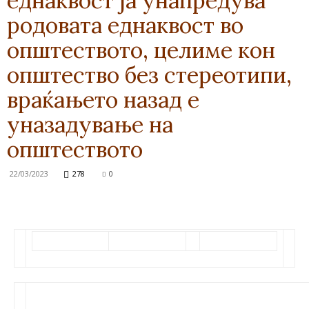
еднаквост ја унапредува
родовата еднаквост во
општеството, целиме кон
општество без стереотипи,
враќањето назад е
уназадување на
општеството
22/03/2023
278
0