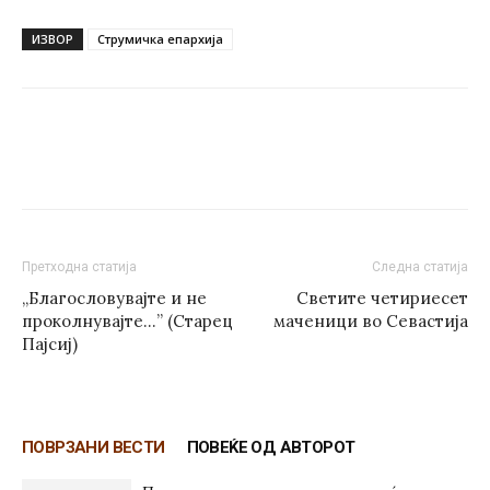
ИЗВОР
Струмичка епархија
Претходна статија
Следна статија
,,Благословувајте и не
Светите четириесет
проколнувајте…” (Старец
маченици во Севастија
Пајсиј)
ПОВРЗАНИ ВЕСТИ
ПОВЕЌЕ ОД АВТОРОТ