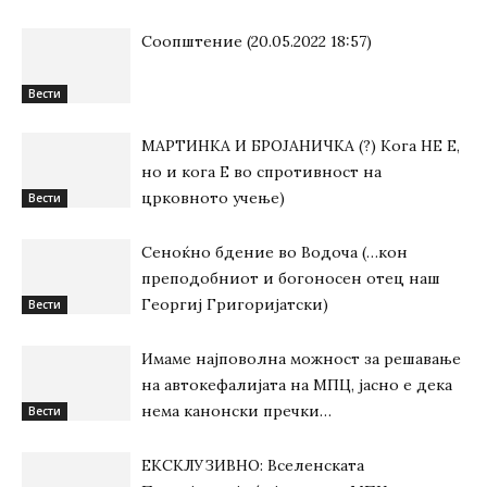
Соопштение (20.05.2022 18:57)
Вести
МАРТИНКА И БРОЈАНИЧКА (?) Кога НЕ Е,
но и кога Е во спротивност на
црковното учење)
Вести
Сеноќно бдение во Водоча (…кон
преподобниот и богоносен отец наш
Георгиј Григоријатски)
Вести
Имаме најповолна можност за решавање
на автокефалијата на МПЦ, јасно е дека
нема канонски пречки…
Вести
ЕКСКЛУЗИВНО: Вселенската