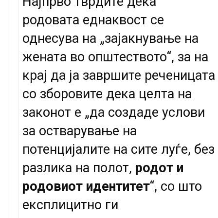
Најпрво тврдите дека
родовата еднаквост се
однесува на „зајакнување на
жената во општеството“, за на
крај да ја завршите реченицата
со зборовите дека целта на
законот е „да создаде услови
за остварување на
потенцијалите на сите луѓе, без
разлика на полот,
родот и
родовиот идентитет
“, со што
експлицитно ги