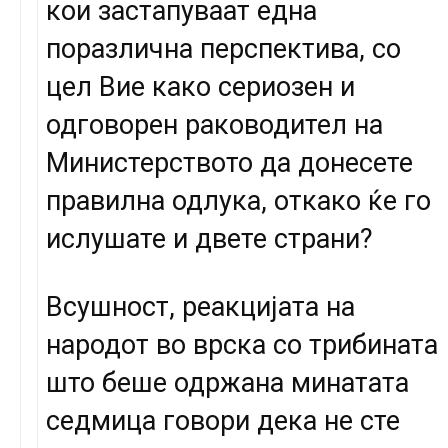
кои застапуваат една
поразлична перспектива, со
цел Вие како сериозен и
одговорен раководител на
Министерството да донесете
правилна одлука, откако ќе го
ислушате и двете страни?
Всушност, реакцијата на
народот во врска со трибината
што беше одржана минатата
седмица говори дека не сте