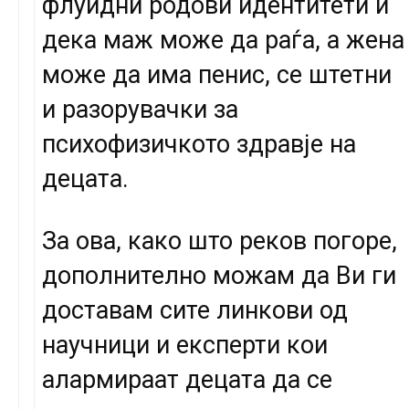
флуидни родови идентитети и
дека маж може да раѓа, а жена
може да има пенис, се штетни
и разорувачки за
психофизичкото здравје на
децата.
За ова, како што реков погоре,
дополнително можам да Ви ги
доставам сите линкови од
научници и експерти кои
алармираат децата да се