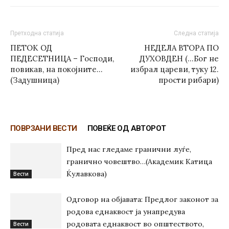
Претходна статија
Следна статија
ПЕТОК ОД
НЕДЕЛА ВТОРА ПО
ПЕДЕСЕТНИЦА – Господи,
ДУХОВДЕН (…Бог не
повикав, на покојните…
избрал цареви, туку 12.
(Задушница)
прости рибари)
ПОВРЗАНИ ВЕСТИ
ПОВЕЌЕ ОД АВТОРОТ
Пред нас гледаме гранични луѓе,
гранично човештво…(Академик Катица
Ќулавкова)
Вести
Одговор на објавата: Предлог законот за
родова еднаквост ја унапредува
родовата еднаквост во општеството,
Вести