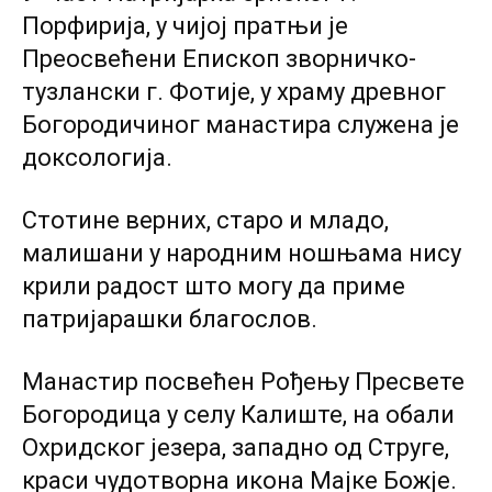
Порфирија, у чијој пратњи је
Преосвећени Епископ зворничко-
тузлански г. Фотије, у храму древног
Богородичиног манастира служена је
доксологија.
Стотине верних, старо и младо,
малишани у народним ношњама нису
крили радост што могу да приме
патријарашки благослов.
Манастир посвећен Рођењу Пресвете
Богородица у селу Калиште, на обали
Охридског језера, западно од Струге,
краси чудотворна икона Мајке Божје.