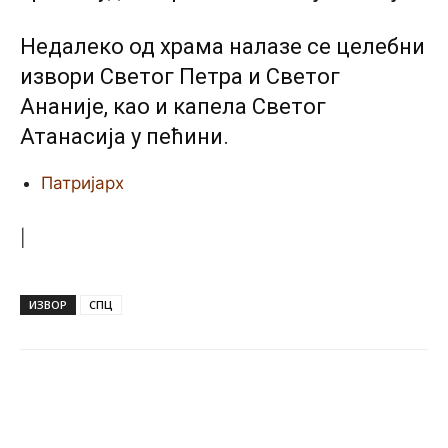
Недалеко од храма налазе се целебни
извори Светог Петра и Светог
Ананијe, као и капела Светог
Атанасијa у пећини.
Патријарх
|
ИЗВОР
СПЦ