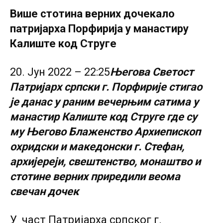
Више стотина верних дочекало
патријарха Порфирија у манастиру
Калиште код Струге
20. Јун 2022 – 22:25
Његова Светост
Патријарх српски г. Порфирије стигао
је данас у раним вечерњим сатима у
манастир Калиште код Струге где су
му Његово Блаженство Архиепископ
охридски и македонски г. Стефан,
архијереји, свештенство, монаштво и
стотине верних приредили веома
свечан дочек
У част Патријарха српског г.