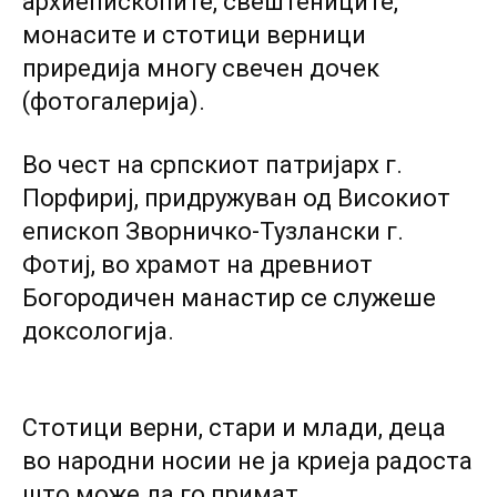
архиепископите, свештениците,
монасите и стотици верници
приредија многу свечен дочек
(фотогалерија).
Во чест на српскиот патријарх г.
Порфириј, придружуван од Високиот
епископ Зворничко-Тузлански г.
Фотиј, во храмот на древниот
Богородичен манастир се служеше
доксологија.
Стотици верни, стари и млади, деца
во народни носии не ја криеја радоста
што може да го примат