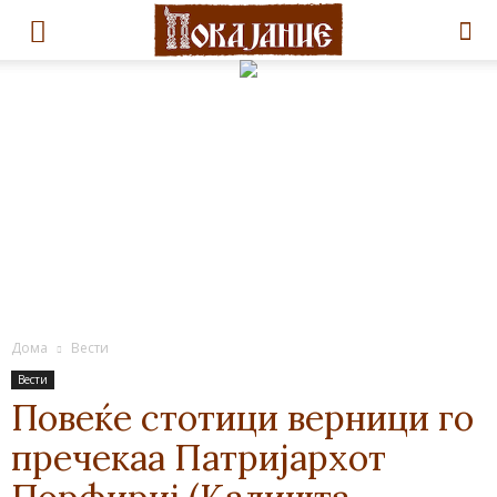
Дома
Вести
Вести
Повеќе стотици верници го
пречекаа Патријархот