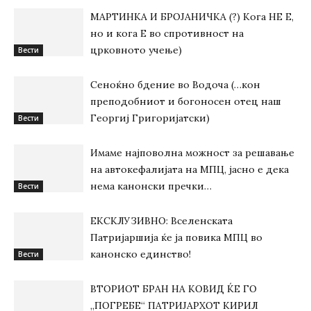
МАРТИНКА И БРОЈАНИЧКА (?) Кога НЕ Е,
но и кога Е во спротивност на
црковното учење)
Вести
Сеноќно бдение во Водоча (…кон
преподобниот и богоносен отец наш
Георгиј Григоријатски)
Вести
Имаме најповолна можност за решавање
на автокефалијата на МПЦ, јасно е дека
нема канонски пречки…
Вести
ЕКСКЛУЗИВНО: Вселенската
Патријаршија ќе ја повика МПЦ во
канонско единство!
Вести
ВТОРИОТ БРАН НА КОВИД ЌЕ ГО
„ПОГРЕБЕ“ ПАТРИЈАРХОТ КИРИЛ