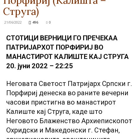
Порфириј (Калишта –
Струга)
21/06/2022
496
0
СТОТИЦИ ВЕРНИЦИ ГО ПРЕЧЕКАА
ПАТРИЈАРХОТ ПОРФИРИЈ ВО
МАНАСТИРОТ КАЛИШТЕ КАЈ СТРУГА
20. јуни 2022 – 22:25
Неговата Светост Патријарх Српски г.
Порфириј денеска во раните вечерни
часови пристигна во манастирот
Калиште кај Струга, каде што
Неговото Блаженство Архиепископот
Охридски и Македонски г. Стефан,