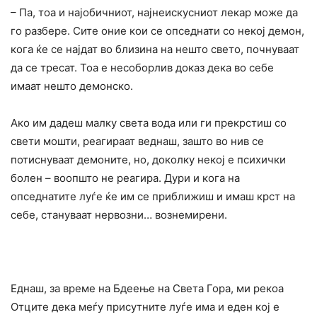
– Па, тоа и најобичниот, најнеискусниот лекар може да
го разбере. Сите оние кои се опседнати со некој демон,
кога ќе се најдат во близина на нешто свето, почнуваат
да се тресат. Тоа е несоборлив доказ дека во себе
имаат нешто демонско.
Ако им дадеш малку света вода или ги прекрстиш со
свети мошти, реагираат веднаш, зашто во нив се
потиснуваат демоните, но, доколку некој е психички
болен – воопшто не реагира. Дури и кога на
опседнатите луѓе ќе им се приближиш и имаш крст на
себе, стануваат нервозни… вознемирени.
Еднаш, за време на Бдеење на Света Гора, ми рекоа
Отците дека меѓу присутните луѓе има и еден кој е