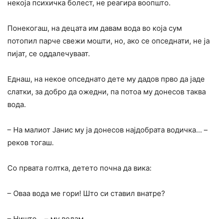
некоја психичка болест, не реагира воопшто.
Понекогаш, на децата им давам вода во која сум
потопил парче свежи мошти, но, ако се опседнати, не ја
пијат, се оддалечуваат.
Еднаш, на некое опседнато дете му дадов прво да јаде
слатки, за добро да ожедни, па потоа му донесов таква
вода.
– На малиот Јанис му ја донесов најдобрата водичка… –
реков тогаш.
Со првата голтка, детето почна да вика:
– Оваа вода ме гори! Што си ставил внатре?
– Ништо… – му велам.