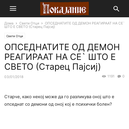
Дома
Свети Отци
ОПСЕДНАТИТЕ ОД ДЕМОН РЕАГИРААТ НА СЕ`
ШТО Е СВЕТО (Старец Пајсиј)
Свети Отци
ОПСЕДНАТИТЕ ОД ДЕМОН
РЕАГИРААТ НА СЕ` ШТО Е
СВЕТО (Старец Пајсиј)
1191
0
03/01/2018
Старче, како некој може да го разликува оној што е
опседнат со демони од оној кој е психички болен?