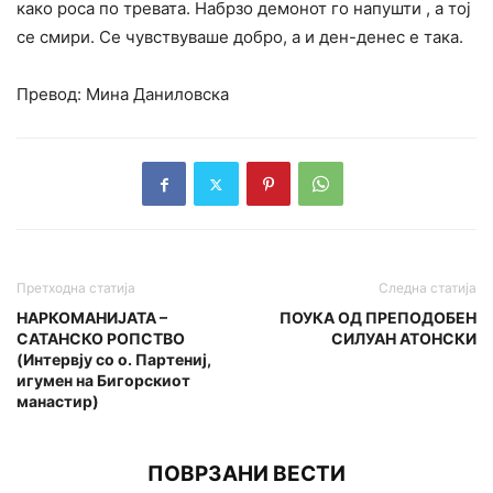
како роса по тревата. Набрзо демонот го напушти , а тој
се смири. Се чувствуваше добро, а и ден-денес е така.
Превод: Мина Даниловска
Претходна статија
Следна статија
НАРКОМАНИЈАТА –
ПОУКА ОД ПРЕПОДОБЕН
САТАНСКО РОПСТВО
СИЛУАН АТОНСКИ
(Интервју со о. Партениј,
игумен на Бигорскиот
манастир)
ПОВРЗАНИ ВЕСТИ