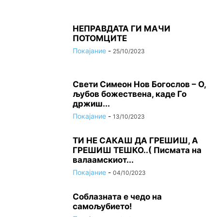
НЕПРАВДАТА ГИ МАЧИ
ПОТОМЦИТЕ
Покајание
-
25/10/2023
Свети Симеон Нов Богослов – О,
љубов божествена, каде Го
држиш...
Покајание
-
13/10/2023
ТИ НЕ САКАШ ДА ГРЕШИШ, А
ГРЕШИШ ТЕШКО..( Писмата на
валаамскиот...
Покајание
-
04/10/2023
Соблазната е чедо на
самољубието!