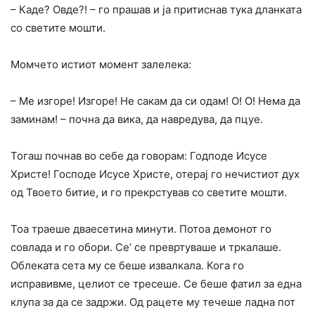
– Каде? Овде?! – го прашав и ја притиснав тука дланката
со светите мошти.
Момчето истиот момент залелека:
– Ме изгоре! Изгоре! Не сакам да си одам! О! О! Нема да
заминам! – почна да вика, да навредува, да пцуе.
Тогаш почнав во себе да говорам: Годподе Исусе
Христе! Господе Исусе Христе, отерај го нечистиот дух
од Твоето битие, и го прекрстував со светите мошти.
Тоа траеше дваесетина минути. Потоа демонот го
совлада и го обори. Се’ се превртуваше и тркалаше.
Облеката сета му се беше извалкала. Кога го
исправивме, целиот се тресеше. Се беше фатил за една
клупа за да се задржи. Од рацете му течеше ладна пот