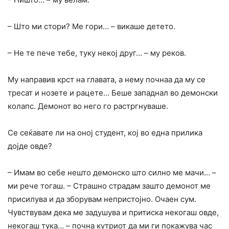
– Што ми стори? Ме гори… – викаше детето.
– Не те пече тебе, туку некој друг… – му реков.
Му направив крст на главата, а нему почнаа да му се
тресат и нозете и рацете… Беше западнал во демонски
колапс. Демонот во него го растргнуваше.
Се сеќавате ли на оној студент, кој во една прилика
дојде овде?
– Имам во себе нешто демонско што силно ме мачи… –
ми рече тогаш. – Страшно страдам зашто демонот ме
присилува и да зборувам непристојно. Очаен сум.
Чувствувам дека ме задушува и притиска некогаш овде,
некогаш тука… – почна кутриот да ми ги покажува час