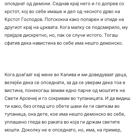
опседнат од демони. Седнав крај него и го допрев со
крстот, кој во себе имаше и дел од чесното дрво на
Крстот Господов. Потскокна како попарен и отиде на
другиот крај на црквата. Кога малку се подсмирило, му
пријдов дискретно, но, пак се случи истото. Тогаш
сфатив дека навистина во себе има нешто демонско.
Кога доаѓаат кај мене во Калива и ми доведуваат деца,
велејќи дека се опседнати, за да се уверам дека тоа е
вистина, понекогаш земам едно парче од моштите на
Свети Арсениј и го сокривам во тупаницата. И да видиш
ти како, без оглед што обете шаки ќе ги свиткам во
тупаница, она дете, кое има нешто демонско во себе,
уплашено гледа во раката во која ги држам светите
мошти. Доколку не е опседнато, но, има, на пример,