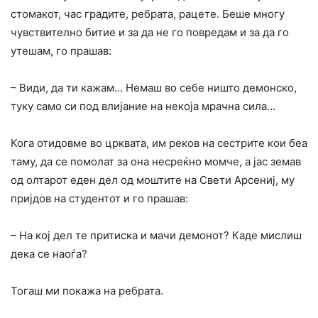
стомакот, час градите, ребрата, рацете. Беше многу
чувствително битие и за да не го повредам и за да го
утешам, го прашав:
– Види, да ти кажам… Немаш во себе ништо демонско,
туку само си под влијание на некоја мрачна сила…
Кога отидовме во црквата, им реков на сестрите кои беа
таму, да се помолат за она несреќно момче, а јас земав
од олтарот еден дел од моштите на Свети Арсениј, му
пријдов на студентот и го прашав:
– На кој дел те притиска и мачи демонот? Каде мислиш
дека се наоѓа?
Тогаш ми покажа на ребрата.