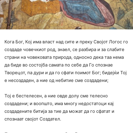
Кога Бог, Кој има власт над сите и преку Својот Логос го
создаде човечкиот род, знаел, се разбира и за слабите
страни на човековата природа, односно дека таа нема
да биде во состојба самата по себе да Го спознае
Творецот, па дури и да го сфати поимот Бог; бидејќи Тој
е несоздаден, а ние од небитие сме создадени;
Тој е бестелесен, а ние овде долу сме телесно
создадени; и воопшто, има многу недостатоци кај
создадените битија за тие да можат да го сфатат и
спознаат својот Создател.