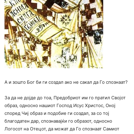
А и зошто Бог би ги создал ако не сакал да Го спознаат?
За да не дојде до тоа, Предобриот им го пратил Својот
образ, односно нашиот Господ Исус Христос, Оној
според Чиј образ и подобие ги создал, за со тој
благодатен дар, спознавајќи го образот, односно
Логосот на Отецот, да можат да Го спознаат Самиот