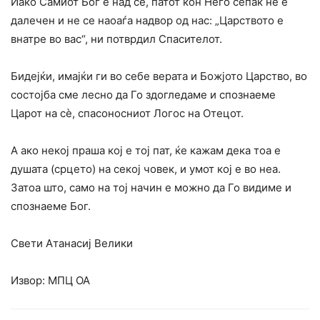
Иако Самиот Бог е над сѐ, патот кон Него сепак не е
далечен и не се наоаѓа надвор од нас: „Царството е
внатре во вас“, ни потврдил Спасителот.
Бидејќи, имајќи ги во себе верата и Божјото Царство, во
состојба сме лесно да Го здогледаме и спознаеме
Царот на сѐ, спасоносниот Логос на Отецот.
А ако некој праша кој е тој пат, ќе кажам дека тоа е
душата (срцето) на секој човек, и умот кој е во неа.
Затоа што, само на тој начин е можно да Го видиме и
спознаеме Бог.
Свети Атанасиј Велики
Извор: МПЦ ОА