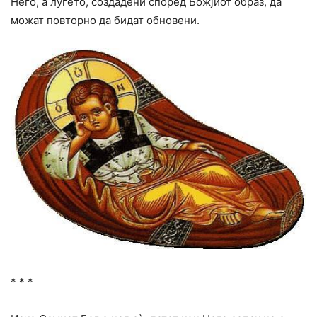
Него, а луѓето, создадени според Божјиот образ, да
можат повторно да бидат обновени.
* * *