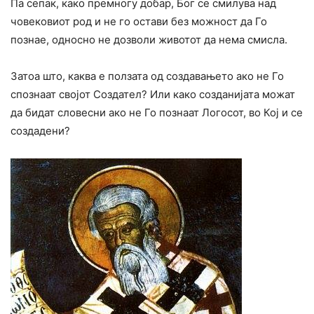
Па сепак, како премногу добар, Бог се смилува над
човековиот род и не го остави без можност да Го
познае, односно не дозволи животот да нема смисла.
Затоа што, каква е ползата од создавањето ако не Го
спознаат својот Создател? Или како созданијата можат
да бидат словесни ако не Го познаат Логосот, во Кој и се
создадени?