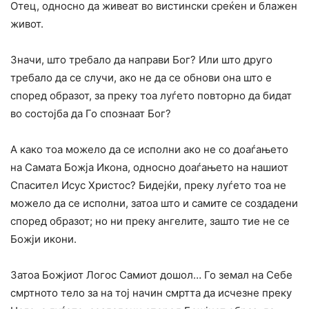
Отец, односно да живеат во вистински среќен и блажен
живот.
Значи, што требало да направи Бог? Или што друго
требало да се случи, ако не да се обнови она што е
според образот, за преку тоа луѓето повторно да бидат
во состојба да Го спознаат Бог?
А како тоа можело да се исполни ако не со доаѓањето
на Самата Божја Икона, односно доаѓањето на нашиот
Спасител Исус Христос? Бидејќи, преку луѓето тоа не
можело да се исполни, затоа што и самите се создадени
според образот; но ни преку ангелите, зашто тие не се
Божји икони.
Затоа Божјиот Логос Самиот дошол… Го земал на Себе
смртното тело за на тој начин смртта да исчезне преку