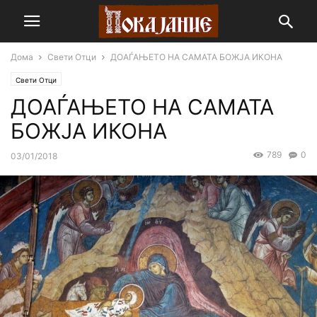
Дома
Свети Отци
ДОАЃАЊЕТО НА САМАТА БОЖЈА ИКОНА
Свети Отци
ДОАЃАЊЕТО НА САМАТА
БОЖЈА ИКОНА
789
0
03/01/2018