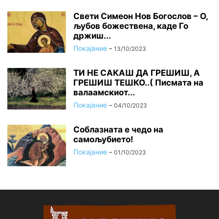
Свети Симеон Нов Богослов – О,
љубов божествена, каде Го
држиш...
Покајание
-
13/10/2023
ТИ НЕ САКАШ ДА ГРЕШИШ, А
ГРЕШИШ ТЕШКО..( Писмата на
валаамскиот...
Покајание
-
04/10/2023
Соблазната е чедо на
самољубието!
Покајание
-
01/10/2023