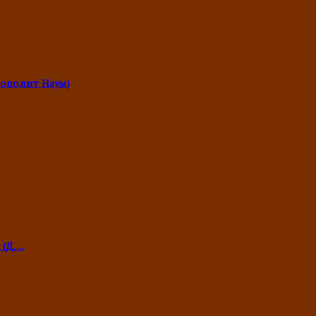
ополит Наум)
 (Д….