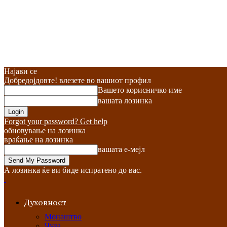
Најави се
Добредојдовте! влезете во вашиот профил
Вашето корисничко име
вашата лозинка
Forgot your password? Get help
обновување на лозинка
враќање на лозинка
вашата е-мејл
А лозинка ќе ви биде испратено до вас.
Духовност
Монаштво
Чуда