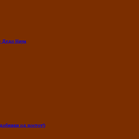
- Дедо Наум
обивки од постот!)