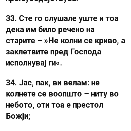
33. Сте го слушале уште и тоа
дека им било речено на
старите – »Не колни се криво, а
заклетвите пред Господа
исполнувај ги«.
34. Јас, пак, ви велам: не
колнете се воопшто – ниту во
небото, оти тоа е престол
Божји;