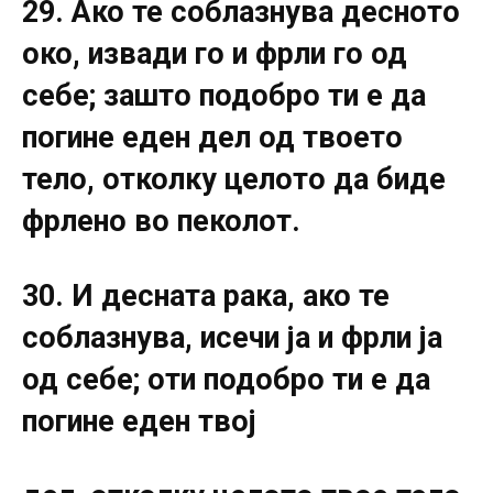
29. Ако те соблазнува десното
око, извади го и фрли го од
себе; зашто подобро ти е да
погине еден дел од твоето
тело, отколку целото да биде
фрлено во пеколот.
30. И десната рака, ако те
соблазнува, исечи ја и фрли ја
од себе; оти подобро ти е да
погине еден твој