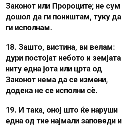
Законот или Пророците; не сум
дошол да ги поништам, туку да
ги исполнам.
18. Зашто, вистина, ви велам:
дури постојат небото и земјата
ниту една јота или црта од
Законот нема да се измени,
додека не се исполни сè.
19. И така, оној што ќе наруши
една од тие најмали заповеди и