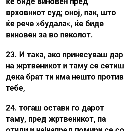
ќе биде виновен пред
врховниот суд; оној, пак, што
ќе рече »будала«, ќе биде
виновен за во пеколот.
23. И така, ако принесуваш дар
на жртвеникот и таму се сетиш
дека брат ти има нешто против
тебе,
24. тогаш остави го дарот
таму, пред жртвеникот, па
отиди и најнапред помири се со