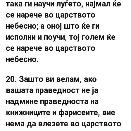
така ги научи луѓето, најмал ќе
се нарече во царството
небесно; а оној што ќе ги
исполни и поучи, тој голем ќе
се нарече во царството
небесно.
20. Зашто ви велам, ако
вашата праведност не ја
надмине праведноста на
книжниците и фарисеите, вие
нема да влезете во царството