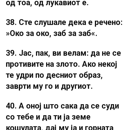
од тоа, од лукавиот е.
38. Сте слушале дека е речено:
»Око за око, заб за заб«.
39. Јас, пак, ви велам: да не се
противите на злото. Ако некој
те удри по десниот образ,
заврти му го и другиот.
40. А оној што сака да се суди
со тебе и да ти ја земе
кошулата, дај му ја и горната