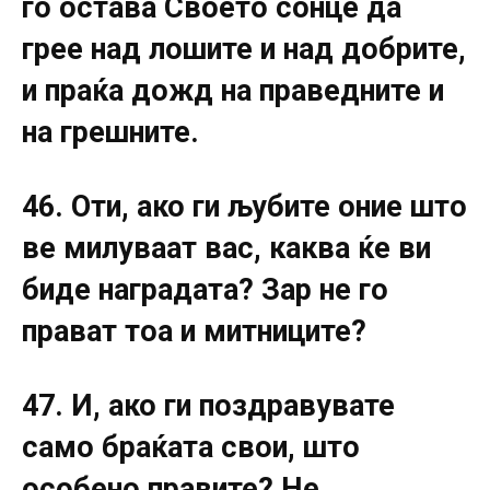
го остава Своето сонце да
грее над лошите и над добрите,
и праќа дожд на праведните и
на грешните.
46. Оти, ако ги љубите оние што
ве милуваат вас, каква ќе ви
биде наградата? Зар не го
прават тоа и митниците?
47. И, ако ги поздравувате
само браќата свои, што
особено правите? Не