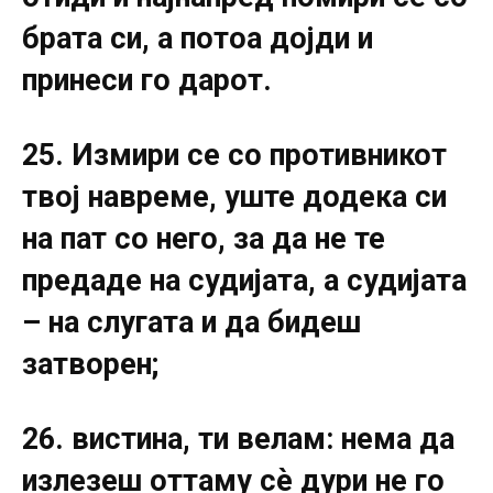
брата си, а потоа дојди и
принеси го дарот.
25. Измири се со противникот
твој навреме, уште додека си
на пат со него, за да не те
предаде на судијата, а судијата
– на слугата и да бидеш
затворен;
26. вистина, ти велам: нема да
излезеш оттаму сè дури не го