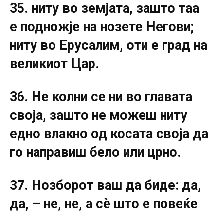
35. ниту во земјата, зашто таа
е подножје на нозете Негови;
ниту во Ерусалим, оти е град на
великиот Цар.
36. Не колни се ни во главата
своја, зашто не можеш ниту
едно влакно од косата своја да
го направиш бело или црно.
37. Нозборот ваш да биде: да,
да, – не, не, а сè што е повеќе