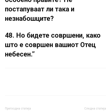
постапуваат ли така и
незнабошците?
48. Но бидете совршени, како
што е совршен вашиот Отец
небесен.”
Претходна статија
Следна статија