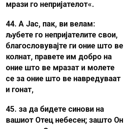
мрази го непријателот«.
44. А Јас, пак, ви велам:
љубете го непријателите свои,
благословувајте ги оние што ве
колнат, правете им добро на
оние што ве мразат и молете
се за оние што ве навредуваат
и гонат,
45. за да бидете синови на
вашиот Отец небесен; зашто Он