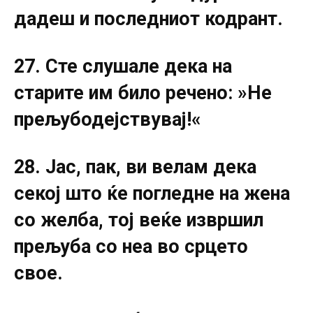
дадеш и последниот кодрант.
27. Сте слушале дека на
старите им било речено: »Не
прељубодејствувај!«
28. Јас, пак, ви велам дека
секој што ќе погледне на жена
со желба, тој веќе извршил
прељуба со неа во срцето
свое.