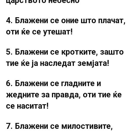
царството небесно
4. Блажени се оние што плачат,
оти ќе се утешат!
5. Блажени се кротките, зашто
тие ќе ја наследат земјата!
6. Блажени се гладните и
жедните за правда, оти тие ќе
се наситат!
7. Блажени се милостивите,