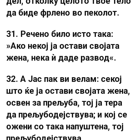
дел, отколку целото твое тело
да биде фрлено во пеколот.
31. Речено било исто така:
»Ако некој ја остави својата
жена, нека ѝ даде развод«.
32. А Јас пак ви велам: секој
што ќе ја остави својата жена,
освен за прељуба, тој ја тера
да прељубодејствува; и кој се
ожени со така напуштена, тој
прељубодејствува.