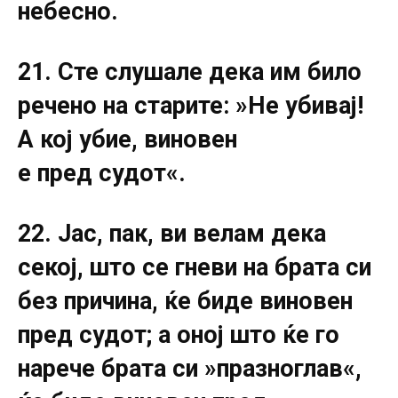
небесно.
21. Сте слушале дека им било
речено на старите: »Не убивај!
А кој убие, виновен
е пред судот«.
22. Јас, пак, ви велам дека
секој, што се гневи на брата си
без причина, ќе биде виновен
пред судот; а оној што ќе го
нарече брата си »празноглав«,