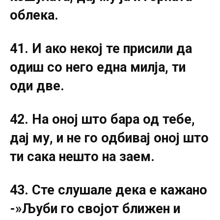
облека.
41. И ако некој те присили да
одиш со него една милја, ти
оди две.
42. На оној што бара од тебе,
дај му, и не го одбивај оној што
ти сака нешто на заем.
43. Сте слушале дека е кажано
-»Љуби го својот ближен и