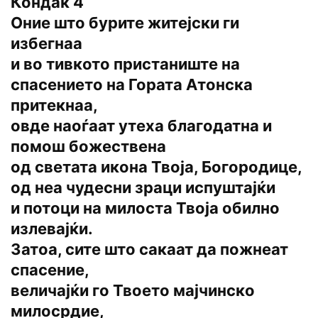
Кондак 4
Оние што бурите житејски ги
избегнаа
и во тивкото пристаниште на
спасението на Гората Атонска
притекнаа,
овде наоѓаат утеха благодатна и
помош божествена
од светата икона Твоја, Богородице,
од неа чудесни зраци испуштајќи
и потоци на милоста Твоја обилно
излевајќи.
Затоа, сите што сакаат да пожнеат
спасение,
величајќи го Твоето мајчинско
милосрдие,