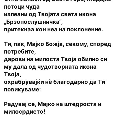
потоци чуда
излеани од Твојата света икона
„Брзопослушничка“,
притекнаа кон неа на поклонение.
Ти, пак, Мајко Божја, секому, според
потребите,
дарови на милоста Твоја обилно си
му дала од чудотворната икона
Твоја,
охрабрувајќи нѐ благодарно да Ти
повикуваме:
Радувај се, Мајко на штедроста и
милосрдието!