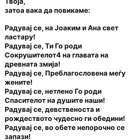
Твоја,
затоа вака да повикаме:
Радувај се, на Јоаким и Ана свет
ластару!
Радувај се, Ти Го роди
Сокрушителот4 на главата на
древната змија!
Радувај се, Преблагословена меѓу
жените!
Радувај се, нетлено Го роди
Спасителот на душите наши!
Радувај се, девственоста и
рождеството чудесно ги обедини!
Радувај се, во обете непорочно се
запази!