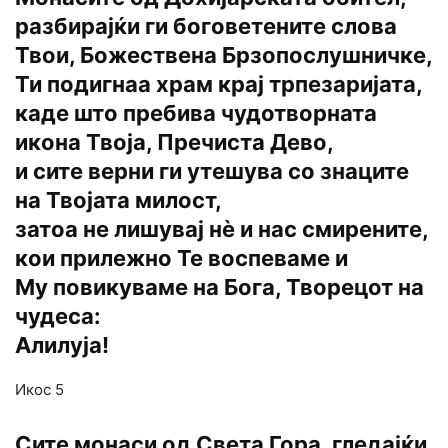
разбирајќи ги боговетените слова
Твои, Божествена Брзопослушничке,
Ти подигнаа храм крај трпезаријата,
каде што пребива чудотворната
икона Твоја, Пречиста Дево,
и сите верни ги утешува со знаците
на Твојата милост,
затоа не лишувај нѐ и нас смирените,
кои прилежно Те воспеваме и
Му повикуваме на Бога, Творецот на
чудеса:
Алилуја!
Икос 5
Сите монаси од Света Гора, гледајќи