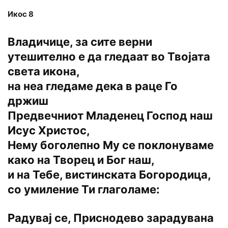
Икос 8
Владичице, за сите верни
утешително е да гледаат во Твојата
света икона,
на неа гледаме дека в раце Го
држиш
Предвечниот Младенец Господ наш
Исус Христос,
Нему боголепно Му се поклонуваме
како на Творец и Бог наш,
и на Тебе, вистинската Богородица,
со умиление Ти глаголаме:
Радувај се, Приснодево зарадувана