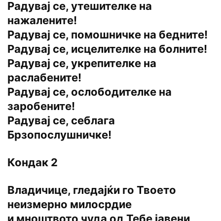
Радувај се, утешителке на
нажалените!
Радувај се, помошничке на бедните!
Радувај се, исцелителке на болните!
Радувај се, укрепителке на
раслабените!
Радувај се, ослободителке на
заробените!
Радувај се, себлага
Брзопослушничке!
Кондак 2
Владичице, гледајќи го Твоето
неизмерно милосрдие
и мноштвото чуда од Тебе јавени