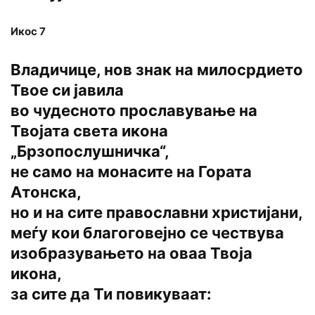
Икос 7
Владичице, нов знак на милосрдието
Твое си јавила
во чудесното прославување на
Твојата света икона
„Брзопослушничка“,
не само на монасите на Гората
Атонска,
но и на сите православни христијани,
меѓу кои благоговејно се чествува
изобразувањето на оваа Твоја
икона,
за сите да Ти повикуваат: