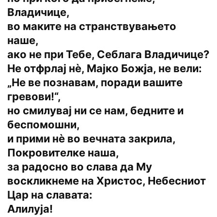
Владичице,
во маките на странствувањето
наше,
ако не при Тебе, Себлага Владичице?
Не отфрлај нѐ, Мајко Божја, не вели:
„Не ве познавам, поради вашите
гревови!“,
но смилувај ни се нам, бедните и
беспомошни,
и прими нѐ во вечната закрила,
Покровителке наша,
за радосно во слава да Му
воскликнеме на Христос, Небесниот
Цар на славата:
Алилуја!