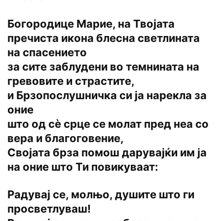
Богородице Марие, на Твојата
пречиста икона блесна светлината
на спасението
за сите заблудени во темнината на
гревовите и страстите,
и Брзопослушничка си ја нарекла за
оние
што од сѐ срце се молат пред неа со
вера и благоговение,
Својата брза помош дарувајќи им ја
на оние што Ти повикуваат:
Радувај се, молњо, душите што ги
просветлуваш!