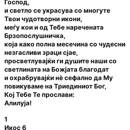
Господ,
и светло се украсува со многуте
Твои чудотворни икони,
меѓу кои и од Тебе наречената
Брзопослушничка,
која како полна месечина со чудесни
незгасливи зраци сјае,
просветлувајќи ги душите наши со
светлината на Божјата благодат
и охрабрувајќи нѐ сефално да Му
повикуваме на Триединиот Бог,
Кој Тебе Те прослави:
Алилуја!
1
Икос 6