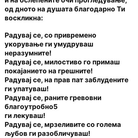
и на ослепените очи прогледување,
од дното на душата благодарно Ти
воскликна:
Радувај се, со привремено
укорување ги умудруваш
неразумните!
Радувај се, милостиво го примаш
покајанието на грешните!
Радувај се, на прав пат заблудените
ги упатуваш!
Радувај се, раните гревовни
благоутробно5
ги лекуваш!
Радувај се, мрзеливите со голема
љубов ги разобличуваш!