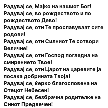
Радувај се, Мајко на нашиот Бог!
Радувај се, во рождеството и по
рождеството Дево!
Радувај се, оти Те прославуваат сите
родови!
Радувај се, оти Силниот Те сотвори
Величие!
Радувај се, оти Господ погледна на
смирението Твое!
Радувај се, оти Царот на царевите ја
посака добрината Твоја!
Радувај се, ќерко благословена на
Отецот Небесен!
Радувај се, безбрачна родителке на
Синот Предвечен!