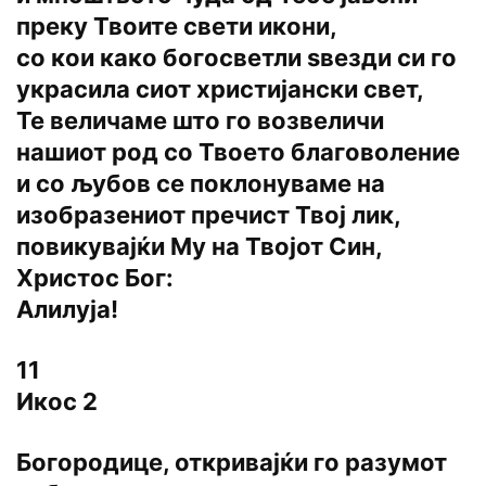
преку Твоите свети икони,
со кои како богосветли sвезди си го
украсила сиот христијански свет,
Те величаме што го возвеличи
нашиот род со Твоето благоволение
и со љубов се поклонуваме на
изобразениот пречист Твој лик,
повикувајќи Му на Твојот Син,
Христос Бог:
Алилуја!
11
Икос 2
Богородице, откривајќи го разумот