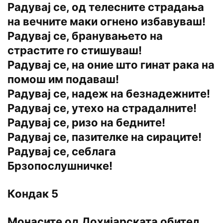
Радувај се, од телесните страдања
на вечните маки огнено избавуваш!
Радувај се, бранувањето на
страстите го стишуваш!
Радувај се, на оние што гинат рака на
помош им подаваш!
Радувај се, надеж на безнадежните!
Радувај се, утехо на страдалните!
Радувај се, ризо на бедните!
Радувај се, пазителке на сираците!
Радувај се, себлага
Брзопослушничке!
Кондак 5
Монасите од Дохијарската обител,