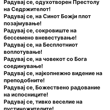
Радувај се, одухотворен Престолу
на Седржителот!
Радувај се, на Синот Божји плот
позајмување!
Радувај се, сокровиште на
бессемено вневестување!
Радувај се, на Бесплотниот
воплотување!
Радувај се, на човекот со Бога
соединување!
Радувај се, најкопнежно видение на
преподобните!
Радувај се, Божествено радование
на испосниците!
Радувај се, тивко веселие на
пустиножителите!