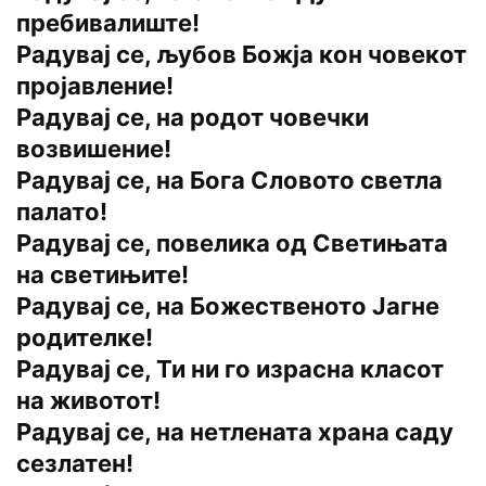
пребивалиште!
Радувај се, љубов Божја кон човекот
пројавление!
Радувај се, на родот човечки
возвишение!
Радувај се, на Бога Словото светла
палато!
Радувај се, повелика од Светињата
на светињите!
Радувај се, на Божественото Јагне
родителке!
Радувај се, Ти ни го израсна класот
на животот!
Радувај се, на нетлената храна саду
сезлатен!