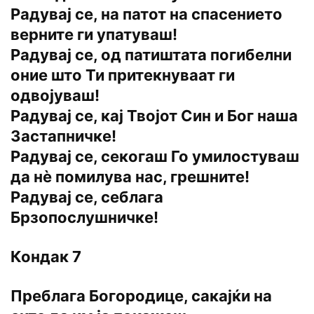
Радувај се, на патот на спасението
верните ги упатуваш!
Радувај се, од патиштата погибелни
оние што Ти притекнуваат ги
одвојуваш!
Радувај се, кај Твојот Син и Бог наша
Застапничке!
Радувај се, секогаш Го умилостуваш
да нѐ помилува нас, грешните!
Радувај се, себлага
Брзопослушничке!
Кондак 7
Преблага Богородице, сакајќи на