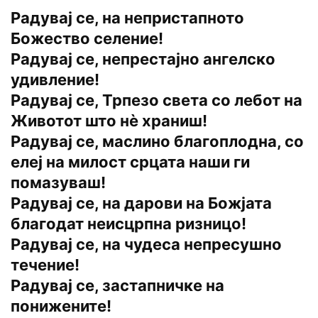
Радувај се, на непристапното
Божество селение!
Радувај се, непрестајно ангелско
удивление!
Радувај се, Трпезо света со лебот на
Животот што нѐ храниш!
Радувај се, маслино благоплодна, со
елеј на милост срцата наши ги
помазуваш!
Радувај се, на дарови на Божјата
благодат неисцрпна ризницо!
Радувај се, на чудеса непресушно
течение!
Радувај се, застапничке на
понижените!