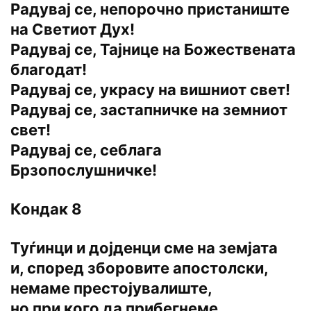
Радувај се, непорочно пристаниште
на Светиот Дух!
Радувај се, Тајнице на Божествената
благодат!
Радувај се, украсу на вишниот свет!
Радувај се, застапничке на земниот
свет!
Радувај се, себлага
Брзопослушничке!
Кондак 8
Туѓинци и дојденци сме на земјата
и, според зборовите апостолски,
немаме престојувалиште,
но при кого да прибегнеме,