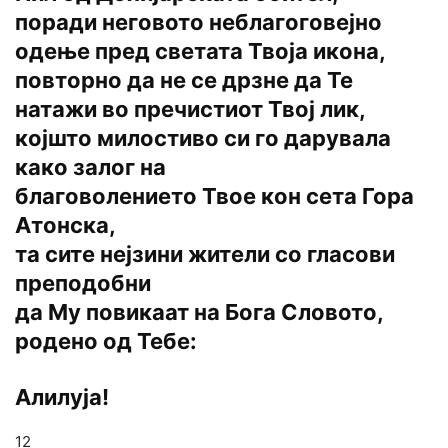
поради неговото неблагоговејно
одење пред светата Твоја икона,
повторно да не се дрзне да Те
натажи во пречистиот Твој лик,
којшто милостиво си го дарувала
како залог на
благоволението Твое кон сета Гора
Атонска,
та сите нејзини жители со гласови
преподобни
да Му повикаат на Бога Словото,
родено од Тебе:
Алилуја!
12