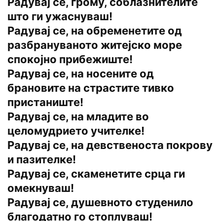
Радувај се, грому, соблазнителите
што ги ужаснуваш!
Радувај се, на обременетите од
разбрануваното житејско море
спокојно прибежиште!
Радувај се, на носените од
брановите на страстите тивко
пристаниште!
Радувај се, на младите во
целомудрието учителке!
Радувај се, на девственоста покрову
и пазителке!
Радувај се, скаменетите срца ги
омекнуваш!
Радувај се, душевното студенило
благодатно го стоплуваш!