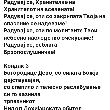
Радувај се, Хранителке на
Хранителот на вселената!
Радувај се, оти со закрилата Твоја на
спасение се надеваме!
Радувај се, оти по молитвите Твои
небесно наследство очекуваме!
Радувај се, себлага
Брзопослушничке!
Кондак 3
Богородице Дево, со силата Божја
дејствувајќи,
со слепило и телесно раслабување
си го казнила
трпезникот
Нил од Дохијарската обител,