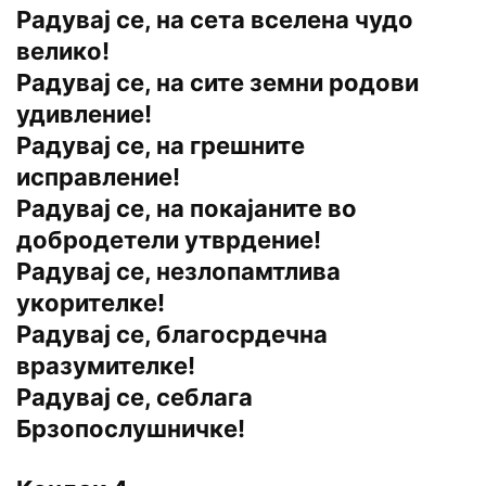
Радувај се, на сета вселена чудо
велико!
Радувај се, на сите земни родови
удивление!
Радувај се, на грешните
исправление!
Радувај се, на покајаните во
добродетели утврдение!
Радувај се, незлопамтлива
укорителке!
Радувај се, благосрдечна
вразумителке!
Радувај се, себлага
Брзопослушничке!