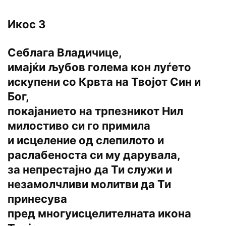
Икос 3
Себлага Владичице,
имајќи љубов голема кон луѓето
искупени со Крвта на Твојот Син и
Бог,
покајанието на трпезникот Нил
милостиво си го примила
и исцеление од слепилото и
раслабеноста си му дарувала,
за непрестајно да Ти служи и
незамолчливи молитви да Ти
принесува
пред многуисцелителната икона