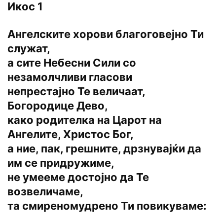
Икос 1
Ангелските хорови благоговејно Ти
служат,
а сите Небесни Сили со
незамолчливи гласови
непрестајно Те величаат,
Богородице Дево,
како родителка на Царот на
Ангелите, Христос Бог,
а ние, пак, грешните, дрзнувајќи да
им се придружиме,
не умееме достојно да Те
возвеличаме,
та смиреномудрено Ти повикуваме: