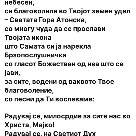
небесен,
си благоволила во Твојот земен удел
– Светата Гора Атонска,
со многу чуда да се прослави
Твојата икона
што Самата си ја нарекла
Брзопослушничка
со гласот Божествен од неа што се
јави,
за сите, водени од ваквото Твое
благоволение,
со песни да Ти воспеваме:
Радувај се, милосрдие за сите нас во
Христа, Мајко!
Радувај се, на Светиот Дух