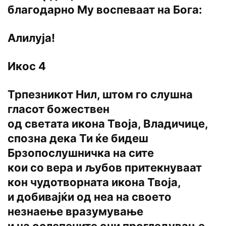
благодарно Му воспеваат на Бога:
Алилуја!
Икос 4
Трпезникот Нил, штом го слушна
гласот божествен
од светата икона Твоја, Владичице,
спозна дека Ти ќе бидеш
Брзопослушничка на сите
кои со вера и љубов притекнуваат
кон чудотворната икона Твоја,
и добивајќи од неа на своето
незнаење вразумување