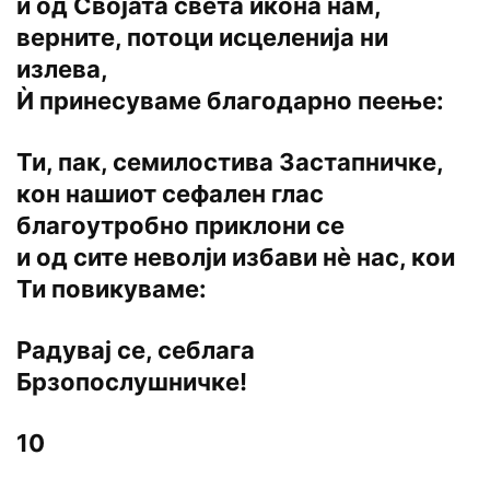
и од Својата света икона нам,
верните, потоци исцеленија ни
излева,
Ѝ принесуваме благодарно пеење:
Ти, пак, семилостива Застапничке,
кон нашиот сефален глас
благоутробно приклони се
и од сите неволји избави нѐ нас, кои
Ти повикуваме:
Радувај се, себлага
Брзопослушничке!
10