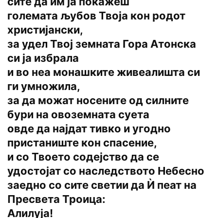
сите да им ја покажеш
големата љубов Твоја кон родот
христијански,
за удел Твој земната Гора Атонска
си ја избрала
и во неа монашките живеалишта си
ги умножила,
за да можат носените од силните
бури на овоземната суета
овде да најдат тивко и угодно
пристаниште кон спасение,
и со Твоето содејство да се
удостојат со наследството Небесно
заедно со сите светии да Ѝ пеат на
Пресвета Троица:
Алилуја!