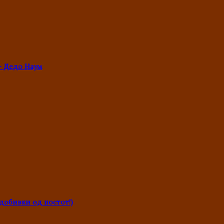
- Дедо Наум
обивки од постот!)