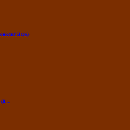
ополит Наум)
 (Д….