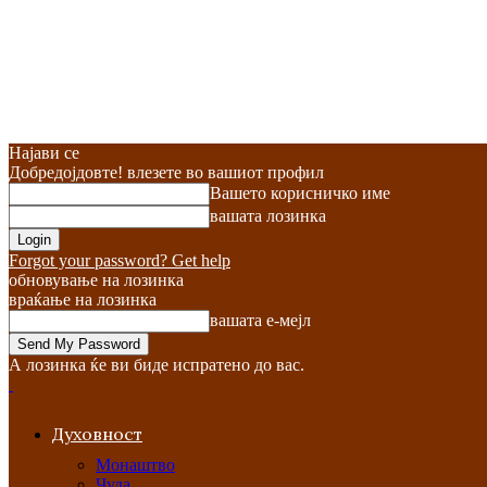
Најави се
Добредојдовте! влезете во вашиот профил
Вашето корисничко име
вашата лозинка
Forgot your password? Get help
обновување на лозинка
враќање на лозинка
вашата е-мејл
А лозинка ќе ви биде испратено до вас.
Духовност
Монаштво
Чуда