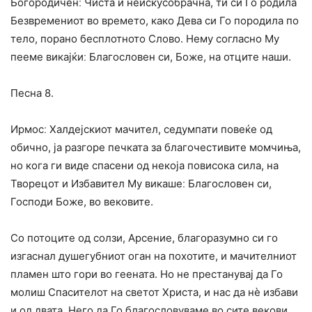
Богородиченː Чиста и неискусобрачна, ти си Го родила
Безвремениот во времето, како Дева си Го породила по
тело, порано бесплотното Слово. Нему согласно Му
пееме викајќиː Благословен си, Боже, на отците наши.
Песна 8.
Ирмосː Халдејскиот мачител, седумпати повеќе од
обично, ја разгоре печката за благочестивите момчиња,
но кога ги виде спасени од некоја повисока сила, на
Творецот и Избавител Му викашеː Благословен си,
Господи Боже, во вековите.
Со потоците од солзи, Арсение, благоразумно си го
изгаснал душегубниот оган на похотите, и мачителниот
пламен што гори во геената. Но не престанувај да Го
молиш Спасителот на светот Христа, и нас да нѐ избави
и од двата. Него да Го благословуваме во сите векови.