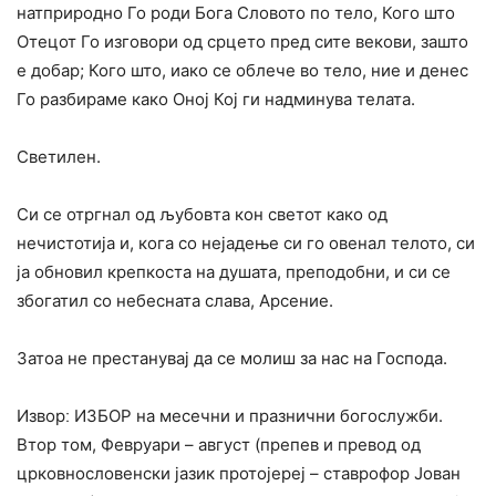
натприродно Го роди Бога Словото по тело, Кого што
Отецот Го изговори од срцето пред сите векови, зашто
е добар; Кого што, иако се облече во тело, ние и денес
Го разбираме како Оној Кој ги надминува телата.
Светилен.
Си се отргнал од љубовта кон светот како од
нечистотија и, кога со нејадење си го овенал телото, си
ја обновил крепкоста на душата, преподобни, и си се
збогатил со небесната слава, Арсение.
Затоа не престанувај да се молиш за нас на Господа.
Изворː ИЗБОР на месечни и празнични богослужби.
Втор том, Февруари – август (препев и превод од
црковнословенски јазик протојереј – ставрофор Јован