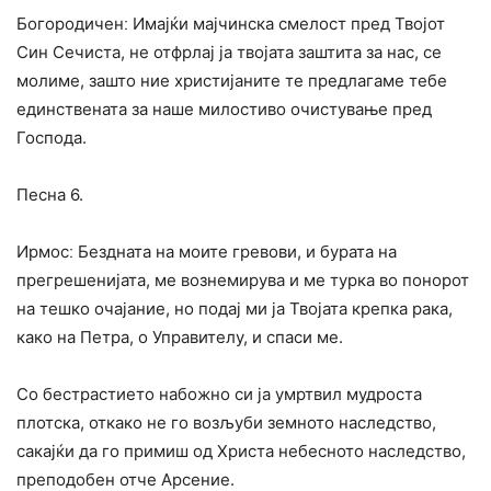
Богородиченː Имајќи мајчинска смелост пред Твојот
Син Сечиста, не отфрлај ја твојата заштита за нас, се
молиме, зашто ние христијаните те предлагаме тебе
единствената за наше милостиво очистување пред
Господа.
Песна 6.
Ирмосː Бездната на моите гревови, и бурата на
прегрешенијата, ме вознемирува и ме турка во понорот
на тешко очајание, но подај ми ја Твојата крепка рака,
како на Петра, о Управителу, и спаси ме.
Со бестрастието набожно си ја умртвил мудроста
плотска, откако не го возљуби земното наследство,
сакајќи да го примиш од Христа небесното наследство,
преподобен отче Арсение.