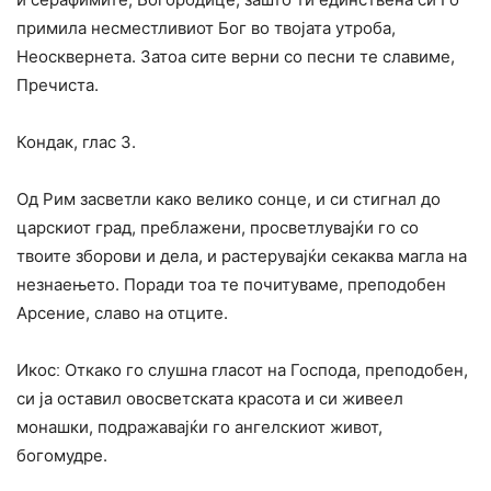
примила несместливиот Бог во твојата утроба,
Неосквернета. Затоа сите верни со песни те славиме,
Пречиста.
Кондак, глас 3.
Од Рим засветли како велико сонце, и си стигнал до
царскиот град, преблажени, просветлувајќи го со
твоите зборови и дела, и растерувајќи секаква магла на
незнаењето. Поради тоа те почитуваме, преподобен
Арсение, славо на отците.
Икосː Откако го слушна гласот на Господа, преподобен,
си ја оставил овосветската красота и си живеел
монашки, подражавајќи го ангелскиот живот,
богомудре.