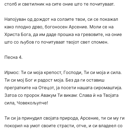
столб и светилник на сите оние што те почитуваат.
Напојуван од дождот на солзите твои, си се покажал
како плодно дрво, богоносен Арсение. Моли се на
Христа Бога, да им даде прошка на гревовите, на оние
што со љубов го почитуваат твојот свет спомен.
Песна 4.
Ирмосː Ти си моја крепост, Господи, Ти си моја и сила.
Ти си мој Бог и радост моја. Без да ги оставиш
прегратките на Отецот, ја посети нашата сиромаштија.
Затоа со пророк Авакум Ти викамː Слава ѝ на Твојата
сила, Човекољупче!
Ти си ја принудил својата природа, Арсение, ти си му ги
покорил на умот своите страсти, отче, и си владеел со