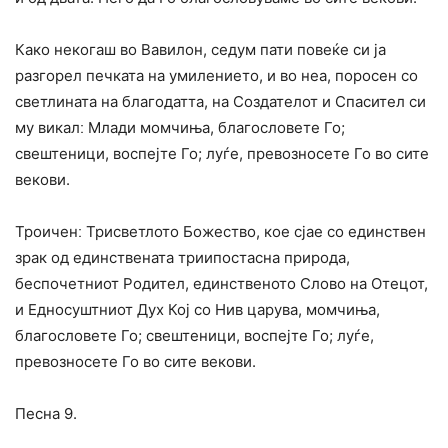
Како некогаш во Вавилон, седум пати повеќе си ја
разгорел печката на умилението, и во неа, поросен со
светлината на благодатта, на Создателот и Спасител си
му викалː Млади момчиња, благословете Го;
свештеници, воспејте Го; луѓе, превозносете Го во сите
векови.
Троиченː Трисветлото Божество, кое сјае со единствен
зрак од единствената триипостасна природа,
беспочетниот Родител, единственото Слово на Отецот,
и Едносуштниот Дух Кој со Нив царува, момчиња,
благословете Го; свештеници, воспејте Го; луѓе,
превозносете Го во сите векови.
Песна 9.