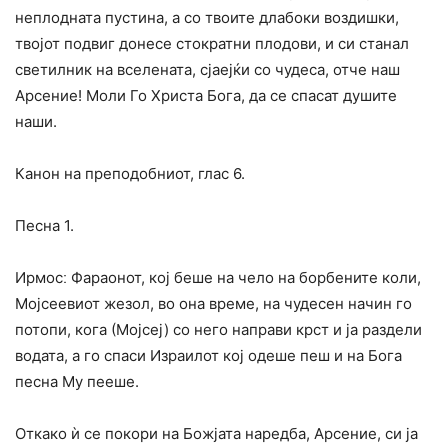
неплодната пустина, а со твоите длабоки воздишки,
твојот подвиг донесе стократни плодови, и си станал
светилник на вселената, сјаејќи со чудеса, отче наш
Арсение! Моли Го Христа Бога, да се спасат душите
наши.
Канон на преподобниот, глас 6.
Песна 1.
Ирмосː Фараонот, кој беше на чело на борбените коли,
Мојсеевиот жезол, во она време, на чудесен начин го
потопи, кога (Мојсеј) со него направи крст и ја раздели
водата, а го спаси Израилот кој одеше пеш и на Бога
песна Му пееше.
Откако ѝ се покори на Божјата наредба, Арсение, си ја