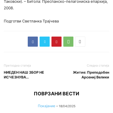
Таковски). – Битолаː Преспанско-пелагониска епархија,
2008.
Подготви Светланка Трајчева
Претходна статија
Следна статија
НИЕДЕН НАШ ЗБОР НЕ
Житие: Преподобен
ИСЧЕЗНУВА…
Арсениј Велики
ПОВРЗАНИ ВЕСТИ
Покајание
-
18/04/2025