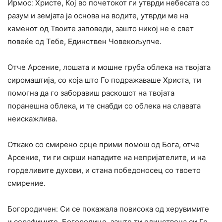
Ирмосː Христе, Кој во почетокот ги утврди небесата со
разум и земјата ја основа на водите, утврди ме на
каменот од Твоите заповеди, зашто никој не е свет
повеќе од Тебе, Единствен Човекољупче.
Отче Арсение, лошата и мошне груба облека на твојата
сиромаштија, со која што Го подражаваше Христа, ти
помогна да го заборавиш раскошот на твојата
поранешна облека, и те снабди со облека на славата
неискажлива.
Откако со смирено срце прими помош од Бога, отче
Арсение, ти ги скрши нападите на непријателите, и на
горделивите духови, и стана победоносец со твоето
смирение.
Богородиченː Си се покажала повисока од херувимите
и серафимите, Богородице, зашто ти единствена си Го