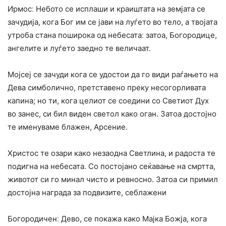
Ирмосː Небото се исплаши и краиштата на земјата се
зачудија, кога Бог им се јави на луѓето во тело, а твојата
утроба стана поширока од небесатаː затоа, Богородице,
ангелите и луѓето заедно те величаат.
Мојсеј се зачуди кога се удостои да го види раѓањето на
Дева симболично, претставено преку несогорливата
капина; но ти, кога целиот се соедини со Светиот Дух
во занес, си бил виден светол како оган. Затоа достојно
те именуваме блажен, Арсение.
Христос те озари како незаодна Светлина, и радоста те
подигна на небесата. Со постојано сеќавање на смртта,
животот си го минал чисто и ревносно. Затоа си примил
достојна награда за подвизите, себлажени
Богородиченː Дево, се покажа како Мајка Божја, кога