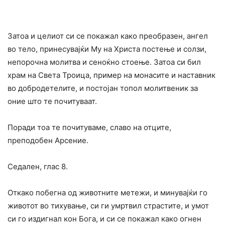
Затоа и целиот си се покажал како преобразен, ангел
во тело, принесувајќи Му на Христа постење и солзи,
непорочна молитва и сеноќно стоење. Затоа си бил
храм на Света Троица, пример на монасите и наставник
во добродетелите, и постојан топол молитвеник за
оние што те почитуваат.
Поради тоа те почитуваме, славо на отците,
преподобен Арсение.
Седален, глас 8.
Откако побегна од животните метежи, и минувајќи го
животот во тихување, си ги умртвил страстите, и умот
си го издигнал кон Бога, и си се покажал како огнен