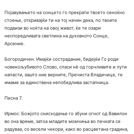
Појавувањето на сонцето го прекрати твоето сеноќно
стоење, откривајќи ти на тој начин дека, по твоите
подвизи во ноќта на овој живот, ќе те озари
неспоредливата светлина на духовното Сонце,
Арсение.
Богородиченː Имајќи сострадание, бидејќи Го роди
човекољубивото Слово, спаси нѐ од горчливите и лути
напасти, зашто ние верните, Пречиста Владичице, те
имаме за единствена непобедлива застапница.
Песна 7.
Ирмосː Божјото снисходење го збуни огнот од Вавилон
во она време, затоа младите момчиња во печката се
радуваа, со весели чекори, како во расцветана градина,