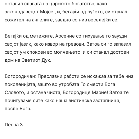
оставил славата на царското богатство, како
законодавецот Мојсеј, и, бегајќи од луѓето, си станал
сожител на ангелите, заедно со нив веселејќи се.
Бегајќи од метежите, Арсение со тихување го заузди
својот јазик, како извор на гревови. Затоа си го запазил
својот ум спокоен во молчењето, и си станал достоен
дом на Светиот Дух.
Богородиченː Преславни работи се искажаа за тебе низ
поколенијата, зашто во утробата Го смести Бога
Словото, и остана чиста, Богородице Марие! Затоа те
почитуваме сите како наша вистинска застапница,
после Бога.
Песна 3.