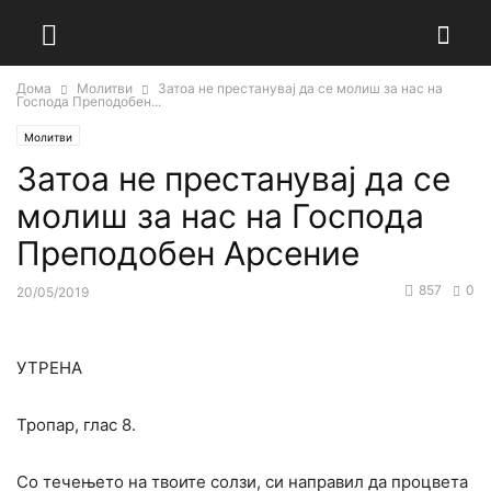
Дома
Молитви
Затоа не престанувај да се молиш за нас на
Господа Преподобен...
Молитви
Затоа не престанувај да се
молиш за нас на Господа
Преподобен Арсение
857
0
20/05/2019
УТРЕНА
Тропар, глас 8.
Со течењето на твоите солзи, си направил да процвета