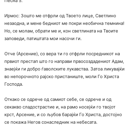
Песна 5.
Ирмосː Зошто ме отфрли од Твоето лице, Светлино
незаодна, и мене бедниот ме покри необична темнина!
Но, се молам, обрати ме и, кон светлината на Твоите
заповеди, патиштата мои насочи ги.
Отче (Арсение), со вера ти го отфрли посредникот на
првиот престап што го направи првосоздадениот Адам,
знаејќи ги добро ѓаволските лукавства. Затоа ликувајќи
во непорочното рајско пристаниште, моли Го Христа
Господа.
Откако се одрече од самиот себе, се одрече и од
секакво сладострастие и, на рамо носејќи го твојот
крст, Арсение, и со љубов барајќи Го Христа, достојно
се покажа Негов сонаследник на небесата.