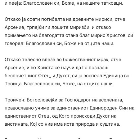
и пеејаː Благословен си, Боже, на нашите татковци.
Откако ја сфати погибелта на древните мириси, отче
Арсение, трпејќи ги лошите миризби, и откако
примањето на благодатта стана благ мирис Христов, си
говорелː Благословен си, Боже на отците наши.
Откако телесно влезе во божествениот мрак, отче
Арсение, и во Христа се научи да Го познаеш
беспочетниот Отец, и Духот, си ја воспеал Единица во
Троицаː Благословен си, Боже, на отците наши.
Троиченː Богословејќи за Господарот на вселената,
православно учиме за единствениот Единороден Син на
единствениот Отец, од Кого происходи Духот на
вистината, Кој со нив има иста природа и суштина.