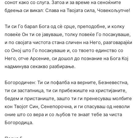
сонот како со слуга. Затоа и за време на сеноќните
бдеења си викалː Слава на Твојата сила, Човекољупче!
Ти си Го барал Бога од сѐ срце, преподобне, и колку
повеќе Он ти се јавуваше, толку повеќе Го посакуваше,
и по својата чистота стана сличен на Него, разговарајќи
со Оној што Го посакуваше и, со твоето единство со
Него, отче Арсение, си дошол до познание на Бога Кој
надминува секакво разбирање.
Богородиченː Ти си пофалба на верните, Безневестна,
ти си застапница, ти си прибежиште на христијаните,
бедем и пристаниште, зашто ти ги пренесуваш молбите
кон Твојот Син, Сенепорочна, и ги спасуваш од неволи
оние што со вера и со љубов те знаат тебе за чиста
Богородица.